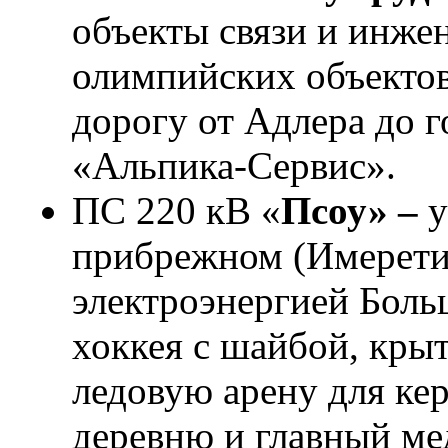
объекты связи и инже
олимпийских объектов
дорогу от Адлера до 
«Альпика-Сервис».
ПС 220 кВ «
Псоу» –
у
прибрежном (Имеретин
электроэнергией Боль
хоккея с шайбой, кры
ледовую арену для ке
деревню и главный ме