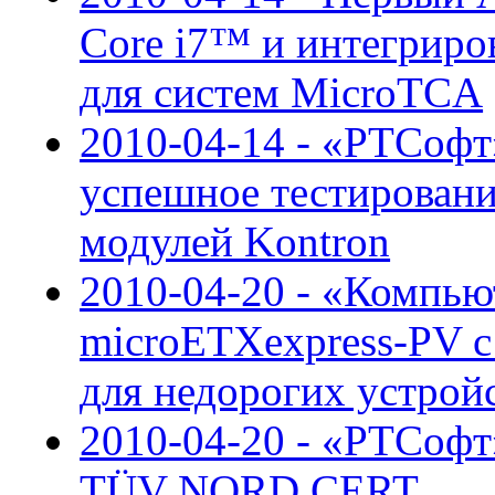
Core i7™ и интегрир
для систем MicroTCA
2010-04-14 - «РТСоф
успешное тестирован
модулей Kontron
2010-04-20 - «Компью
microETXexpress-PV 
для недорогих устрой
2010-04-20 - «РТСофт
TÜV NORD CERT