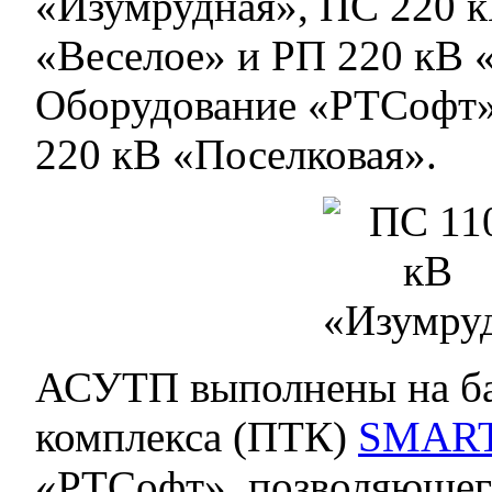
«Изумрудная», ПС 220 к
«Веселое» и РП 220 кВ 
Оборудование «РТСофт»
220 кВ «Поселковая».
АСУТП выполнены на ба
комплекса (ПТК)
SMAR
«РТСофт», позволяющег