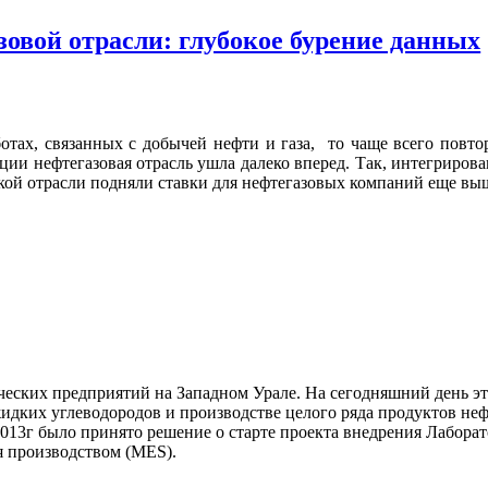
овой отрасли: глубокое бурение данных
отах, связанных с добычей нефти и газа, то чаще всего повтор
и нефтегазовая отрасль ушла далеко вперед. Так, интегрирова
кой отрасли подняли ставки для нефтегазовых компаний еще выш
ских предприятий на Западном Урале. На сегодняшний день эт
идких углеводородов и производстве целого ряда продуктов неф
2013г было принято решение о старте проекта внедрения Лабор
я производством (MES).