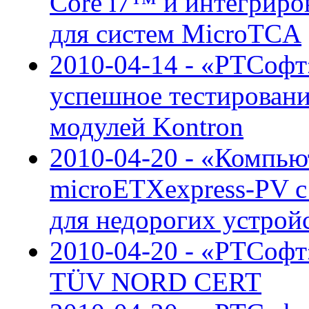
Core i7™ и интегрир
для систем MicroTCA
2010-04-14 - «РТСоф
успешное тестирован
модулей Kontron
2010-04-20 - «Компью
microETXexpress-PV 
для недорогих устрой
2010-04-20 - «РТСофт
TÜV NORD CERT