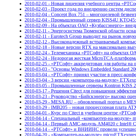
2010-02-01 - Новая лицензия учебного центра «РТС
2010-02-03 - Проект года по внедрению систем дисп
2010-02-04 - Concept Box 751 – многоцелевой безв
2010-02-04 - Промышленный сервер KISS4U KTQ45:
2010-02-09 - На объектах ОАО «Кузбассэнерго» вн
2010-02-11 - Энергосистема Тюменской области осн
2010-02-11 - Eurotech Group выводит на рынок нову
2010-02-12 - Высоконадежный встраиваемый компь
2010-02-18 - Новые версии RTX на максимально вы
2010-02-24 - Телемеханика «РТСофт» на объектах 
2010-02-24 - Недорогая жесткая MicroTCA-платформ
2010-02-25 - «РТСофт» аккредитован для работы на 
2010-03-03 - "Основы Windows Embedded Standard 20
2010-03-04 - «РТСофт» принял участие в пресс-кон
2010-03-04 - 3 версии «компьтера-на-модуле» ETXex
2010-03-05 - Промышленные серверы Kontron KISS 2
2010-03-17 - Решения Citect для повышения эффект
2010-03-23 - Руководство «Бийскэнерго» высоко оц
2010-03-29 - MESA.RU – обновленный портал о MES
2010-03-29 - IMB205 – новая процессорная плата ATX
2010-04-01 - Курс по Citect в учебном центре «РТСо
2010-04-14 - Специальный «компьютер-на-модуле» 
2010-04-14 - Первый AMC-модуль AM4020 с Intel® 
2010-04-14 - «РТСофт» и ВНИИНС провели успешно
2010-04-20 - «Компьютер-на-модуле» microETXexpre