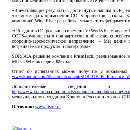
могут объединяться в интегрированные сетевые системы.
«Впечатляющие результаты, достигнутые нашим SDR-реш
что может дать применение COTS-продуктов, – сказал Кит
компанией Wind River разработка может стать фундамент
«Объединив ОС реального времени VxWorks 6 с модулем Ko
COTS-компоненты в стандартизованной среде, способст
оборонно-аэрокосмическое направление. – Мы ценим 
встраиваемые продукты и платформы».
SDR/SCA-решение компании PrismTech, реализованное на
MILCOM в октябре 2009 года..
Отчет об испытаниях можно получить у локальных пр
www.kontron.com/fileadmin/content/SDR_OE_Performance_
Дополнительные сведения о 
http://www.kontron.com/products/computeronmodules/com+expr
международного холдинга Kontron в России и странах СНГ
Источник:
www.rtsoft.ru