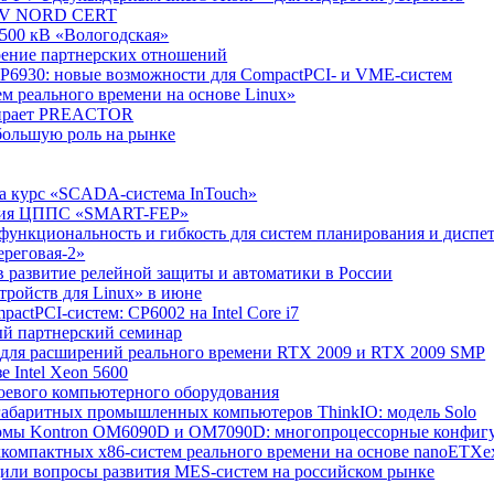
 TÜV NORD CERT
500 кВ «Вологодская»
ирение партнерских отношений
n CP6930: новые возможности для CompactPCI- и VME-систем
м реального времени на основе Linux»
ыбирает PREACTOR
 большую роль на рынке
на курс «SCADA-система InTouch»
тация ЦППС «SMART-FEP»
я функциональность и гибкость для систем планирования и диспе
ереговая-2»
в развитие релейной защиты и автоматики в России
тройств для Linux» в июне
actPCI-систем: CP6002 на Intel Core i7
ный партнерский семинар
 2 для расширений реального времени RTX 2009 и RTX 2009 SMP
 Intel Xeon 5600
боевого компьютерного оборудования
огабаритных промышленных компьютеров ThinkIO: модель Solo
ормы Kontron OM6090D и OM7090D: многопроцессорные конфиг
рхкомпактных x86-систем реального времени на основе nanoETXe
дили вопросы развития MES-систем на российском рынке