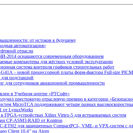
мышленности: от истоков к будущему
водная автоматизация»
ефтяной отрасли
ОЧИ-2014 оснащаются современным оборудованием
ваемые компьютеры для жёстких условий эксплуатации
ионная система контроля графиков строительных работ
E-G41A – новой процессорной платы форм-фактора Full-size PICM
 для подстанций
инг для сотрудников авиационной промышленности
влен в Учебном центре «РТСофт»
получил престижную отраслевую премию в категории «Безопасно
систем MicroTCA поддерживают четыре разных высокоскоростн
.1 от LynuxWorks
 FPGA-устройствах Xilinx Virtex-5 для встраиваемых систем
ации CP-ASM3-RAID от Kontron
XMC-ETH2 для защищенных CompactPCI-, VME- и VPX-систем с д
o Client 10.4’’ на Atom