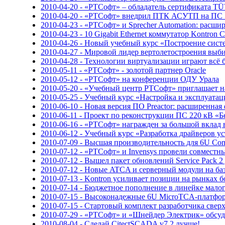
2010-04-20 - «РТСофт» – обладатель сертификата
2010-04-20 - «РТСофт» внедрил ПТК АСУТП на ПС 
2010-04-23 - «РТСофт» и Sprecher Automation: расш
2010-04-23 - 10 Gigabit Ethernet коммутатор Kontro
2010-04-26 - Новый учебный курс «Построение систе
2010-04-27 - Мировой лидер вертолетостроения в
2010-04-28 - Технологии виртуализации играют всё
2010-05-11 - «РТСофт» - золотой партнер Oracle
2010-05-12 - «РТСофт» на конференции ОДУ Урала
2010-05-20 - «Учебный центр РТСофт» приглашает 
2010-05-25 - Учебный курс «Настройка и эксплуа
2010-06-10 - Новая версия ПО Preactor: расширенна
2010-06-11 - Проект по реконструкции ПС 220 кВ «Б
2010-06-16 - «РТСофт» награжден за большой вклад 
2010-06-12 - Учебный курс «Разработка драйверов ус
2010-07-09 - Высшая производительность для 6U Comp
2010-07-12 - «РТСофт» и Invensys провели совмест
2010-07-12 - Вышел пакет обновлений Service Pack
2010-07-12 - Новые ATCA и серверный модули на базе
2010-07-13 - Kontron усиливает позиции на рынках 
2010-07-14 - Бюджетное пополнение в линейке мал
2010-07-15 - Высоконадежные 6U MicroTCA-платф
2010-07-15 - Стартовый комплект разработчика све
2010-07-29 - «РТСофт» и «Шнейдер Электрик» обсу
2010-08-04 - Сделай CitectSCADA v7.2 лучше!