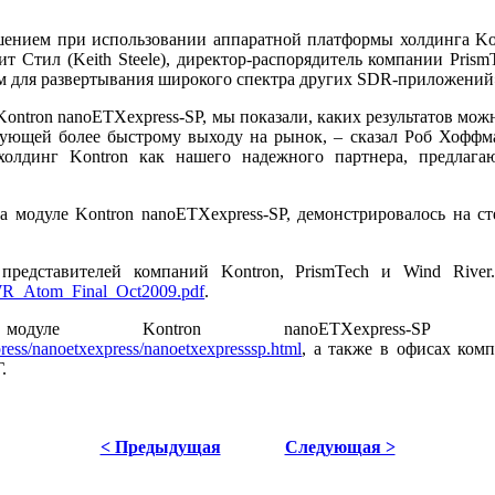
ением при использовании аппаратной платформы холдинга Kon
 Стил (Keith Steele), директор-распорядитель компании Prism
ом для развертывания широкого спектра других SDR-приложений
ntron nanoETXexpress-SP, мы показали, каких результатов мож
вующей более быстрому выходу на рынок, – сказал Роб Хоффма
холдинг Kontron как нашего надежного партнера, предлаг
 модуле Kontron nanoETXexpress-SP, демонстрировалось на с
едставителей компаний Kontron, PrismTech и Wind River.
WR_Atom_Final_Oct2009.pdf
.
модуле Kontron nanoETXexpress
ess/nanoetxexpress/nanoetxexpresssp.html
, а также в офисах ком
.
< Предыдущая
Следующая >