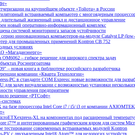
офт»
етчеризации на крупнейшем объекте «Тойота» в России
ентиляторный встраиваемый компьютер с многоядерным процессо
 длительный жизненный цикл и дистанционное управление
едрен новый оперативно-информационный комплекс
ащена системой мониторинга запасов устойчивости
ю серию инновационных компьютеров-на-модуле Catalyst LP (low-
ютер для промышленных применений Kontron CB 752
годных условиях
ОАО «Магаданэнерго»
а OM6062 – гибкое решение для широкого спектра задач
объектах Росэнергоатома
09" – новая книга в библиотеке российского разработчика
ференции компании «Кварта Технологии»
press-PC в стандарте COM Express: новые возможности для разра
U для задач визуализации с возможностью установки нескольких
ивности управления предприятием
енило решение «РТСофт»
-системах
 на базе процессора Intel Core i7 / i5/ i3 от компании AXIOMTE
фт»
microETXexpress-XL на компонентах под расширенный температ
Core i7™ и интегрированным графическим ядром для систем Mi
е тестирование современных встраиваемых модулей Kontron
ss-PV с двухъядерным Intel® Atom™ для недорогих устройств