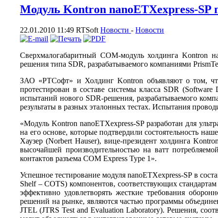
Модуль Kontron nanoETXexpress-SP 
22.01.2010 11:49
RTSoft
Новости
-
Новости
Сверхмалогабаритный COM-модуль холдинга Kontron на 
решения типа SDR, разрабатываемого компаниями PrismTec
ЗАО «РТСофт» и Холдинг Kontron объявляют о том, чт
протестирован в составе системы класса SDR (Software 
испытаний нового SDR-решения, разрабатываемого компа
результаты в разных эталонных тестах. Испытания провод
«Модуль Kontron nanoETXexpress-SP разработан для ул
на его основе, которые подтвердили состоятельность на
Хаузер (Norbert Hauser), вице-президент холдинга Kont
высочайшей производительностью на ватт потребляемо
контактов разъема COM Express Type 1».
Успешное тестирование модуля nanoETXexpress-SP в соста
Shelf – COTS) компонентов, соответствующих стандартам 
эффективно удовлетворять жесткие требования оборонн
решений на рынке, являются частью программы объединен
JTEL (JTRS Test and Evaluation Laboratory). Решения, с