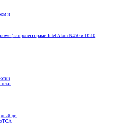
ром и
power) с процессорами Intel Atom N450 и D510
ботки
 плат
K
урный ди
croTCA