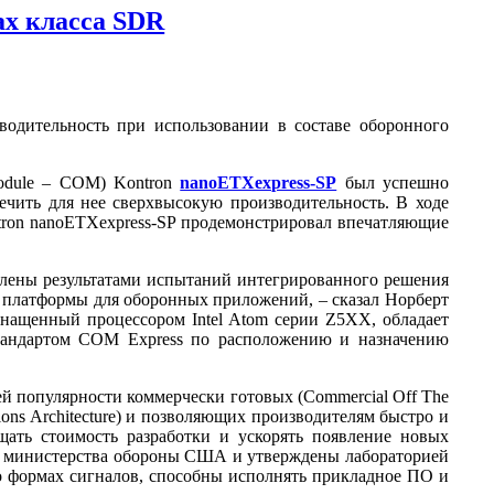
ах класса SDR
водительность при использовании в составе оборонного
Module – COM) Kontron
nanoETXexpress-SP
был успешно
печить для нее сверхвысокую производительность. В ходе
tron nanoETXexpress-SP продемонстрировал впечатляющие
лены результатами испытаний интегрированного решения
й платформы для оборонных приложений, – сказал Норберт
оснащенный процессором Intel Atom серии Z5XX, обладает
стандартом COM Express по расположению и назначению
ей популярности коммерчески готовых (Commercial Off The
ons Architecture) и позволяющих производителям быстро и
щать стоимость разработки и ускорять появление новых
RS) министерства обороны США и утверждены лабораторией
х о формах сигналов, способны исполнять прикладное ПО и