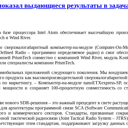
показал выдающиеся результаты в задач
базе процессора Intel Atom обеспечивает высочайшую произ
h и Wind River.
о сверхмалогабаритный компьютер-на-модуле (Computer-On-
Defined Radio – программно определяемое радио) и смог обес
нией PrismTech совместно с компанией Wind River, модуль Kon
или специалисты компании PrismTech.
ьтрамобильных приложений следующего поколения. Мы воодушев
шего продукта как высокопроизводительной сверхмалогабаритно
ron по маркетингу. – Компьютер-на-модуле nanoETXexpress-SP, 
й мощности и сохраняет 100-процентную совместимость со 
ве нового SDR-решения – это важный прецедент в свете растущ
для архитектуры программной связи SCA (Software Communicati
ого и коммерческого секторов. Стандарты, призванные сокра
ной тактической радиосвязи (Joint Tactical Radio System – JT
оответствующие этим стандартам, поддерживают загрузку данны