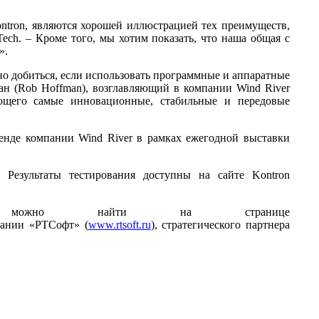
tron, являются хорошей иллюстрацией тех преимуществ,
Tech. – Кроме того, мы хотим показать, что наша общая с
».
но добиться, если использовать программные и аппаратные
н (Rob Hoffman), возглавляющий в компании Wind River
ающего самые инновационные, стабильные и передовые
тенде компании Wind River в рамках ежегодной выставки
 Результаты тестирования доступны на сайте Kontron
-SP можно найти на странице
пании «РТСофт» (
www.rtsoft.ru
), стратегического партнера