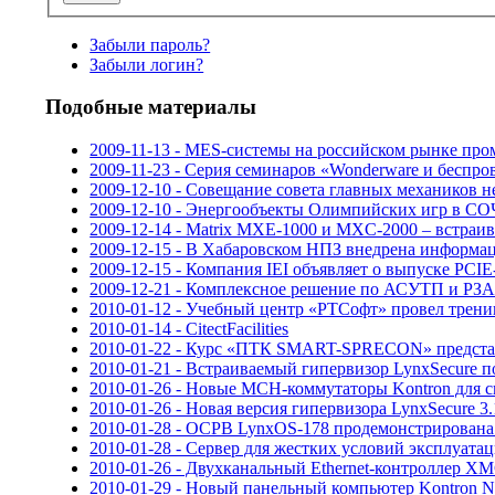
Забыли пароль?
Забыли логин?
Подобные материалы
2009-11-13 - MES-системы на российском рынке про
2009-11-23 - Серия семинаров «Wonderware и беспро
2009-12-10 - Совещание совета главных механиков н
2009-12-10 - Энергообъекты Олимпийских игр в С
2009-12-14 - Matrix MXE-1000 и MXC-2000 – встраи
2009-12-15 - В Хабаровском НПЗ внедрена информац
2009-12-15 - Компания IEI объявляет о выпуске PCI
2009-12-21 - Комплексное решение по АСУТП и РЗА
2010-01-12 - Учебный центр «РТСофт» провел трен
2010-01-14 - CitectFacilities
2010-01-22 - Курс «ПТК SMART-SPRECON» предста
2010-01-21 - Встраиваемый гипервизор LynxSecure 
2010-01-26 - Новые MCH-коммутаторы Kontron для 
2010-01-26 - Новая версия гипервизора LynxSecure 3
2010-01-28 - ОСРВ LynxOS-178 продемонстрирована в
2010-01-28 - Сервер для жестких условий эксплуат
2010-01-26 - Двухканальный Ethernet-контроллер 
2010-01-29 - Новый панельный компьютер Kontron Nan