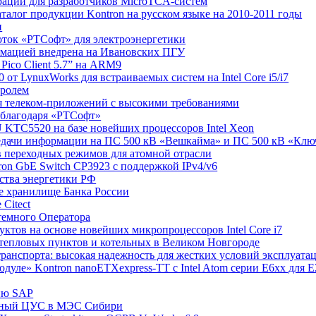
раций для разработчиков MicroTCA-систем
талог продукции Kontron на русском языке на 2010-2011 годы
и
боток «РТСофт» для электроэнергетики
ормацией внедрена на Ивановских ПГУ
Pico Client 5.7” на ARM9
0 от LynuxWorks для встраиваемых систем на Intel Core i5/i7
тролем
для телеком-приложений с высокими требованиями
о благодаря «РТСофт»
 KTC5520 на базе новейших процессоров Intel Xeon
ередачи информации на ПС 500 кВ «Вешкайма» и ПС 500 кВ «Кл
ов переходных режимов для атомной отрасли
on GbE Switch CP3923 с поддержкой IPv4/v6
ства энергетики РФ
е хранилище Банка России
Citect
темного Оператора
ктов на основе новейших микропроцессоров Intel Core i7
 тепловых пунктов и котельных в Великом Новгороде
транспорта: высокая надежность для жестких условий эксплуата
дуле» Kontron nanoETXexpress-TT с Intel Atom серии E6xx для Е
цию SAP
онный ЦУС в МЭС Сибири