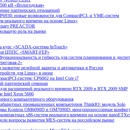
500 кВ «Вологодская»
ирение партнерских отношений
n CP6930: новые возможности для CompactPCI- и VME-систем
м реального времени на основе Linux»
ыбирает PREACTOR
 большую роль на рынке
на курс «SCADA-система InTouch»
тация ЦППС «SMART-FEP»
я функциональность и гибкость для систем планирования и диспе
ереговая-2»
в развитие релейной защиты и автоматики в России
тройств для Linux» в июне
actPCI-систем: CP6002 на Intel Core i7
ный партнерский семинар
 2 для расширений реального времени RTX 2009 и RTX 2009 SMP
 Intel Xeon 5600
боевого компьютерного оборудования
огабаритных промышленных компьютеров ThinkIO: модель Solo
ормы Kontron OM6090D и OM7090D: многопроцессорные конфиг
рхкомпактных x86-систем реального времени на основе nanoETXe
дили вопросы развития MES-систем на российском рынке