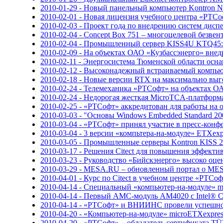
2010-01-29 - Новый панельный компьютер Kontron Nan
2010-02-01 - Новая лицензия учебного центра «РТС
2010-02-03 - Проект года по внедрению систем дисп
2010-02-04 - Concept Box 751 – многоцелевой безв
2010-02-04 - Промышленный сервер KISS4U KTQ45:
2010-02-09 - На объектах ОАО «Кузбассэнерго» вн
2010-02-11 - Энергосистема Тюменской области осн
2010-02-12 - Высоконадежный встраиваемый компь
2010-02-18 - Новые версии RTX на максимально вы
2010-02-24 - Телемеханика «РТСофт» на объектах 
2010-02-24 - Недорогая жесткая MicroTCA-платформ
2010-02-25 - «РТСофт» аккредитован для работы на 
2010-03-03 - "Основы Windows Embedded Standard 20
2010-03-04 - «РТСофт» принял участие в пресс-кон
2010-03-04 - 3 версии «компьтера-на-модуле» ETXex
2010-03-05 - Промышленные серверы Kontron KISS 2
2010-03-17 - Решения Citect для повышения эффект
2010-03-23 - Руководство «Бийскэнерго» высоко оц
2010-03-29 - MESA.RU – обновленный портал о MES
2010-04-01 - Курс по Citect в учебном центре «РТСо
2010-04-14 - Специальный «компьютер-на-модуле» 
2010-04-14 - Первый AMC-модуль AM4020 с Intel® 
2010-04-14 - «РТСофт» и ВНИИНС провели успешно
2010-04-20 - «Компьютер-на-модуле» microETXexpre
2010-04-20 - «РТСофт» – обладатель сертификата