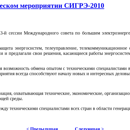
ческом мероприятии СИГРЭ-2010
3-й сессии Международного совета по большим электроэнерге
защита энергосистем, телеуправление, телекоммуникационное
 и предлагали свои решения, касающиеся работы энергосистем
ая возможность обмена опытом с техническими специалистами в
риятия всегда способствуют началу новых и интересных делов
циация, охватывающая технические, экономические, организаци
ющей среды.
ду техническими специалистами всех стран в области генерац
< Предыдущая
Следующая >