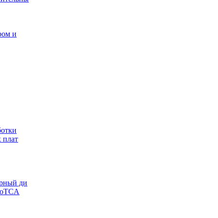
ром и
ботки
 плат
урный ди
croTCA