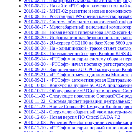
2010-08-11 - Платформа OM6060: богатство конфигу
2010-08-12 - На сайте «РТСофт» размещен полный ка
2010-08-12 - МИП-02: развитие и новые возможност
2010-08-16 - Росстандарт РФ оценил качество разра
2010-08-17 - Система обмена технологической инф
2010-08-17 - Малогабаритный панельный компьютер 
2010-08-18 - Новая версия гипервизора LynxSecure 4.
2010-08-20 - Информационная безопасность под кон
2010-08-28 - 2U-сервер CG2100 на базе Xeon 5600 
2010-08-30 - На «олимпийской» трассе станет светл
2010-09-03 - Промышленный сервер Kontron KISS 4U
2010-09-14 - «РТСофт» внедрил систему сбора и п
2010-09-20 - «РТСофт» начал поставку регистратор
2010-09-20 - Защищенный 3U CPCI коммутатор Kontr
2010-09-21 - «РТСофт» отмечен дипломом Министер
2010-09-21 - «РТСофт» автоматизировал Центрально
2010-10-08 - Конкурс на лучшее SCADA-приложение 
2010-10-12 - Оборудование «РТСофт» в проекте Сис
2010-11-03 - Следующее поколение CompactPCI-проду
2010-11-22 - Система диспетчеризации центральных
2010-11-23 - Новые CompactPCI-модули Kontron для 
2010-11-24 - Сверхмалогабаритный «компьютер-на-мо
2010-12-06 - Новая версия ПО CitectSCADA 7.2
2010-12-08 - Решения Preactor получили сертифика
2010-12-10 - «РТСофт» внедрил первый инноваци