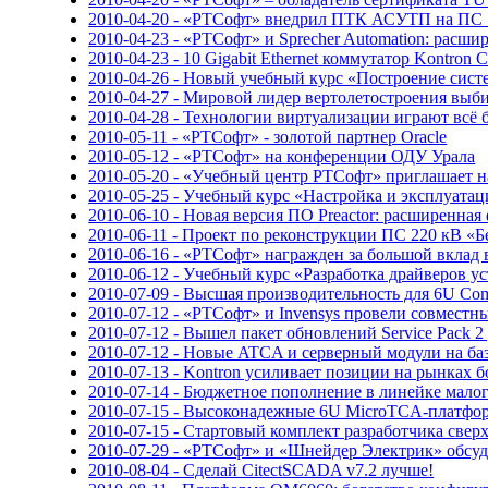
2010-04-20 - «РТСофт» внедрил ПТК АСУТП на ПС 
2010-04-23 - «РТСофт» и Sprecher Automation: расш
2010-04-23 - 10 Gigabit Ethernet коммутатор Kontro
2010-04-26 - Новый учебный курс «Построение систе
2010-04-27 - Мировой лидер вертолетостроения в
2010-04-28 - Технологии виртуализации играют всё
2010-05-11 - «РТСофт» - золотой партнер Oracle
2010-05-12 - «РТСофт» на конференции ОДУ Урала
2010-05-20 - «Учебный центр РТСофт» приглашает 
2010-05-25 - Учебный курс «Настройка и эксплуа
2010-06-10 - Новая версия ПО Preactor: расширенна
2010-06-11 - Проект по реконструкции ПС 220 кВ «Б
2010-06-16 - «РТСофт» награжден за большой вклад 
2010-06-12 - Учебный курс «Разработка драйверов ус
2010-07-09 - Высшая производительность для 6U Comp
2010-07-12 - «РТСофт» и Invensys провели совмест
2010-07-12 - Вышел пакет обновлений Service Pack
2010-07-12 - Новые ATCA и серверный модули на базе
2010-07-13 - Kontron усиливает позиции на рынках 
2010-07-14 - Бюджетное пополнение в линейке мал
2010-07-15 - Высоконадежные 6U MicroTCA-платф
2010-07-15 - Стартовый комплект разработчика све
2010-07-29 - «РТСофт» и «Шнейдер Электрик» обсу
2010-08-04 - Сделай CitectSCADA v7.2 лучше!