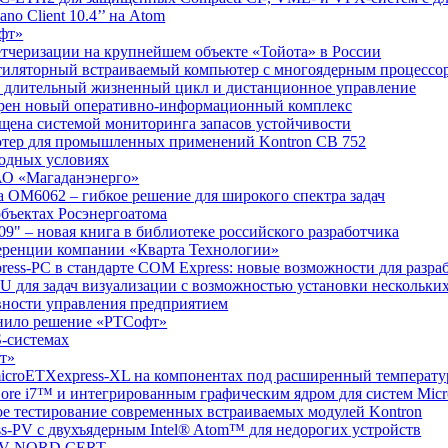
o Client 10.4’’ на Atom
офт»
етчеризации на крупнейшем объекте «Тойота» в России
ентиляторный встраиваемый компьютер с многоядерным процессо
 длительный жизненный цикл и дистанционное управление
едрен новый оперативно-информационный комплекс
ащена системой мониторинга запасов устойчивости
ютер для промышленных применений Kontron CB 752
годных условиях
ОАО «Магаданэнерго»
а OM6062 – гибкое решение для широкого спектра задач
объектах Росэнергоатома
09" – новая книга в библиотеке российского разработчика
ференции компании «Кварта Технологии»
press-PC в стандарте COM Express: новые возможности для разра
U для задач визуализации с возможностью установки нескольких
ивности управления предприятием
енило решение «РТСофт»
-системах
фт»
microETXexpress-XL на компонентах под расширенный температ
Core i7™ и интегрированным графическим ядром для систем Mi
е тестирование современных встраиваемых модулей Kontron
ss-PV с двухъядерным Intel® Atom™ для недорогих устройств
 TÜV NORD CERT