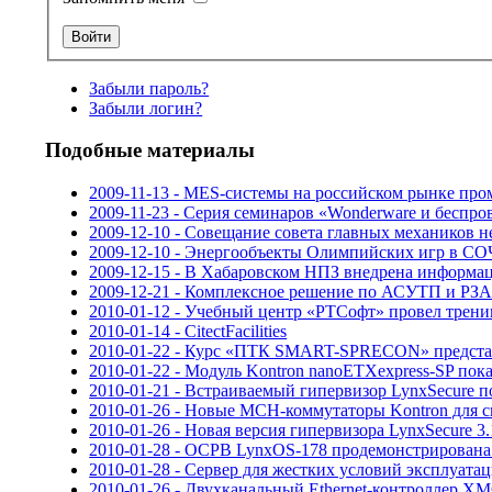
Забыли пароль?
Забыли логин?
Подобные материалы
2009-11-13 - MES-системы на российском рынке про
2009-11-23 - Серия семинаров «Wonderware и беспро
2009-12-10 - Совещание совета главных механиков н
2009-12-10 - Энергообъекты Олимпийских игр в С
2009-12-15 - В Хабаровском НПЗ внедрена информац
2009-12-21 - Комплексное решение по АСУТП и РЗА
2010-01-12 - Учебный центр «РТСофт» провел трен
2010-01-14 - CitectFacilities
2010-01-22 - Курс «ПТК SMART-SPRECON» предста
2010-01-22 - Модуль Kontron nanoETXexpress-SP пок
2010-01-21 - Встраиваемый гипервизор LynxSecure 
2010-01-26 - Новые MCH-коммутаторы Kontron для 
2010-01-26 - Новая версия гипервизора LynxSecure 3
2010-01-28 - ОСРВ LynxOS-178 продемонстрирована в
2010-01-28 - Сервер для жестких условий эксплуат
2010-01-26 - Двухканальный Ethernet-контроллер 