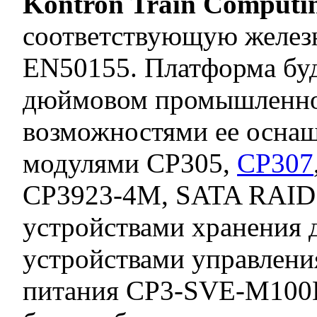
Kontron Train Computi
соответствующую желез
EN50155. Платформа буд
дюймовом промышленном
возможностями ее осна
модулями CP305,
CP307
CP3923-4M, SATA RAID 
устройствами хранения
устройствами управлен
питания CP3-SVE-M100