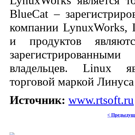
LynuxWorks является т
BlueCat – зарегистрир
компании LynuxWorks, I
и продуктов являют
зарегистрированным
владельцев. Linux яв
торговой маркой Линуса 
Источник:
www.rtsoft.ru
< Предыдущ