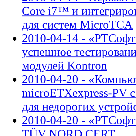
Core i7™ и интегрир
для систем MicroTCA
2010-04-14 - «РТСоф
успешное тестирован
модулей Kontron
2010-04-20 - «Компью
microETXexpress-PV 
для недорогих устрой
2010-04-20 - «РТСофт
TÜV NORD CERT