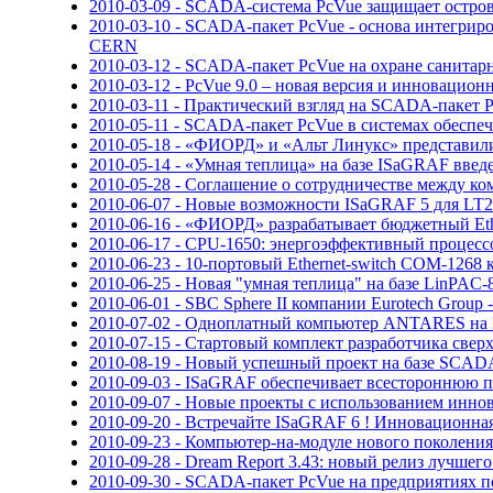
2010-03-09 - SCADA-система PcVue защищает остр
2010-03-10 - SCADA-пакет PcVue - основа интегр
CERN
2010-03-12 - SCADA-пакет PcVue на охране санита
2010-03-12 - PcVue 9.0 – новая версия и инноваци
2010-03-11 - Практический взгляд на SCADA-пакет 
2010-05-11 - SCADA-пакет PcVue в системах обеспеч
2010-05-18 - «ФИОРД» и «Альт Линукс» представили 
2010-05-14 - «Умная теплица» на базе ISaGRAF вв
2010-05-28 - Соглашение о сотрудничестве между 
2010-06-07 - Новые возможности ISaGRAF 5 для LT2
2010-06-16 - «ФИОРД» разрабатывает бюджетный E
2010-06-17 - CPU-1650: энергоэффективный процесс
2010-06-23 - 10-портовый Ethernet-switch COM-1268
2010-06-25 - Новая "умная теплица" на базе LinPA
2010-06-01 - SBC Sphere II компании Eurotech Grou
2010-07-02 - Одноплатный компьютер ANTARES на In
2010-07-15 - Стартовый комплект разработчика све
2010-08-19 - Новый успешный проект на базе SCADA
2010-09-03 - ISaGRAF обеспечивает всестороннюю п
2010-09-07 - Новые проекты с использованием иннов
2010-09-20 - Встречайте ISaGRAF 6 ! Инновационна
2010-09-23 - Компьютер-на-модуле нового поколения C
2010-09-28 - Dream Report 3.43: новый релиз лучше
2010-09-30 - SCADA-пакет PcVue на предприятиях 