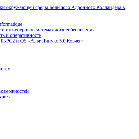
вки окружающей среды Большого Адронного Коллайдера в
formatique
ке и инженерных системах жизнеобеспечения
ть и оперативность
fit-PC2 и OS «Альт Линукс 5.0 Ковчег»
истем
 возможностей
xpres