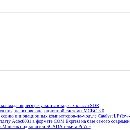
азал выдающиеся результаты в задачах класса SDR
начения, на основе операционной системы МСВС 3.0
ю серию инновационных компьютеров-на-модуле Catalyst LP (low-
плату Adbc8031 в формате COM Express на базе самого современн
ен-Мишель под защитой SCADA-пакета PcVue