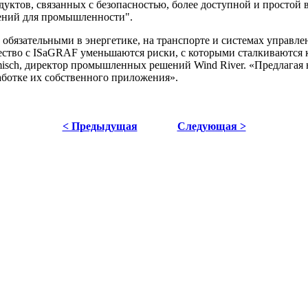
одуктов, связанных с безопасностью, более доступной и просто
шений для промышленности".
 обязательными в энергетике, на транспорте и системах управл
ество с ISaGRAF уменьшаются риски, с которыми сталкиваются
misch, директор промышленных решений Wind River. «Предлагая 
аботке их собственного приложения».
< Предыдущая
Следующая >