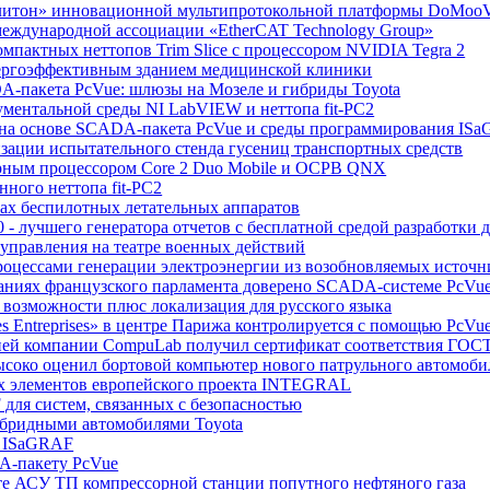
Солитон» инновационной мультипротокольной платформы DoMoo
международной ассоциации «EtherCAT Technology Group»
омпактных неттопов Trim Slice с процессором NVIDIA Tegra 2
нергоэффективным зданием медицинской клиники
A-пакета PcVue: шлюзы на Мозеле и гибриды Toyota
ументальной среды NI LabVIEW и неттопа fit-PC2
ии на основе SCADA-пакета PcVue и среды программирования IS
изации испытательного стенда гусениц транспортных средств
ерным процессором Core 2 Duo Mobile и ОСРВ QNX
ного неттопа fit-PC2
тах беспилотных летательных аппаратов
0 - лучшего генератора отчетов с бесплатной средой разработки 
и управления на театре военных действий
роцессами генерации электроэнергии из возобновляемых источн
зданиях французского парламента доверено SCADA-системе PcVu
 возможности плюс локализация для русского языка
es Entreprises» в центре Парижа контролируется с помощью PcVu
укцией компании CompuLab получил сертификат соответствия ГОС
высоко оценил бортовой компьютер нового патрульного автомоб
ых элементов европейского проекта INTEGRAL
 для систем, связанных с безопасностью
гибридными автомобилями Toyota
 и ISaGRAF
DA-пакету PcVue
те АСУ ТП компрессорной станции попутного нефтяного газа