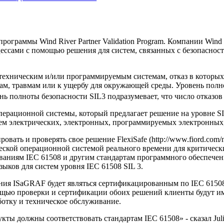
рограммы Wind River Partner Validation Program. Компании Wind 
ессами с помощью решения для систем, связанных с безопасност
техническим и/или программируемым системам, отказ в которых
ам, травмам или к ущербу для окружающей среды. Уровень полн
ь полноты безопасности SIL3 подразумевает, что число отказов в
ационной системы, который предлагает решение на уровне SIL 3 (S
ем электрических, электронных, программируемых электронных,
ть и проверять свое решение FlexiSafe (http://www.fiord.com/novos
еской операционной системой реального времени для критическ
ниям IEC 61508 и другим стандартам программного обеспечения.
зыков для систем уровня IEC 61508 SIL 3.
ения ISaGRAF будет являться сертификацированным по IEC 6150
щью проверки и сертификации обоих решений клиенты будут им
ботку и техническое обслуживание.
ты должны соответствовать стандартам IEC 61508» - сказал Jul