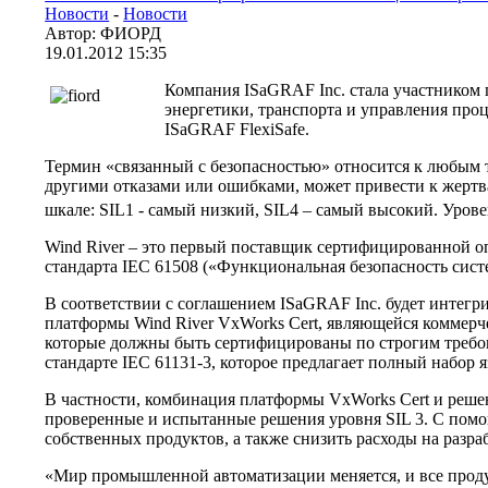
Новости
-
Новости
Автор: ФИОРД
19.01.2012 15:35
Компания ISaGRAF Inc. стала участником п
энергетики, транспорта и управления проц
ISaGRAF FlexiSafe.
Термин «связанный с безопасностью» относится к любым 
другими отказами или ошибками, может привести к жертв
шкале: SIL1 - самый низкий, SIL4 – самый высокий. Уровен
Wind River – это первый поставщик сертифицированной опер
стандарта IEC 61508 («Функциональная безопасность сист
В соответствии с соглашением ISaGRAF Inc. будет интегрирова
платформы Wind River VxWorks Cert, являющейся коммерч
которые должны быть сертифицированы по строгим требова
стандарте IEC 61131-3, которое предлагает полный набор я
В частности, комбинация платформы VxWorks Cert и реш
проверенные и испытанные решения уровня SIL 3. С помо
собственных продуктов, а также снизить расходы на разра
«Мир промышленной автоматизации меняется, и все продук