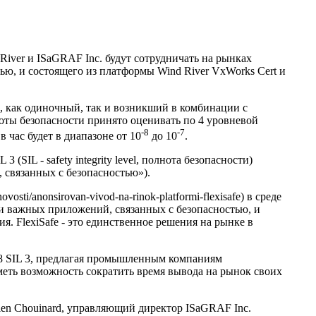
River и ISaGRAF Inc. будут сотрудничать на рынках
ью, и состоящего из платформы Wind River VxWorks Cert и
, как одиночный, так и возникший в комбинации с
оты безопасности принято оценивать по 4 уровневой
-8
-7
 час будет в диапазоне от 10
до 10
.
IL - safety integrity level, полнота безопасности)
 связанных с безопасностью»).
ti/anonsirovan-vivod-na-rinok-platformi-flexisafe) в среде
и важных приложений, связанных с безопасностью, и
 FlexiSafe - это единственное решения на рынке в
8 SIL 3, предлагая промышленным компаниям
еть возможность сократить время вывода на рынок своих
ien Chouinard, управляющий директор ISaGRAF Inc.