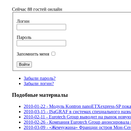
Сейчас 88 гостей онлайн
Логин
Пароль
Запомнить меня
Забыли пароль?
Забыли логин?
Подобные материалы
2010-01-22 - Модуль Kontron nanoETXexpress-SP пок
2010-03-15 - ISaGRAF в системах специального наз
2010-02-11 - Eurotech Group выводит на рынок нову
2010-02-26 - Компания Eurotech Group анонсировала 
2010-03-09 - «Жемчужина» Франции остров Мон-С