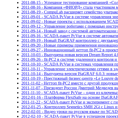
2011-08-15 - Успешное тестирование компанией «
2011-08-16 - Компания «ФИОРД» стала участником 
2011-08-19 - CompuLab расширяет семейство ультрак
2011-09-01 - SCADA PcVue в системе управления э
2011-09-02 - Новые проекты с использованием SCAD
2011-09-12 - Управление роботами с помощью инстр
2011-09-14 - Новый завод с системой автоматизац
2011-09-16 - SCADA-пакет PcVue в системе автомат
2011-09-19 - Новый ISaGRAF-контроллер с двухъяд
2011-09-20 - Новые примеры применения инновацион
2011-09-27 - Инновационный неттоп fit-PC2 в проек
2011-10-03 - Выпущена новая версия Dream Report 4.
2011-09-26 - fit-PC2 в системе удаленного контроля 
2011-10-10 - SCADA PcVue в системах управления п
2011-10-11 - Управление электрическими сетями в 
2011-10-14 - Выпущена версия ISaGRAF 6.0.3: новые
2011-10-19 - Престижный бизнес-центр «Le Louvre d
2011-11-02 - Неттоп fit-PC2 вместе с другой прод
2011-11-07 - Президент России Дмитрий Медведев 
2011-11-10 - SCADA-пакет PcVue – один из ключев
2012-01-16 - Платформа FlexiSafe на основе ISaGRAF
2011-11-22 - SCADA-пакет PcVue и эксперимент с 
2012-01-25 - Контроллер Segnetics SMH 2Gi с Linux
2012-02-01 - Видео уроки на русском языке по SCA
2012-02-10 - SCADA-пакет PcVue в успешном проек