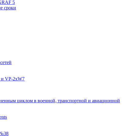
aGRAF 5
е сроки
осетей
7 и VP-2xW7
зненным циклом в военной, транспортной и авиационной
ents
 №38