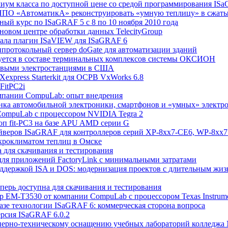
миум класса по доступной цене со средой программирования IS
о НПО «АвтоматикА» реконструировать «умную теплицу» в сжаты
ый курс по ISaGRAF 5 с 8 по 10 ноября 2010 года
 новом центре обработки данных TelecityGroup
овала плагин ISaVIEW для ISaGRAF 6
ипротокольный сервер doGate для автоматизации зданий
ьзуется в составе терминальных комплексов системы ОКСИОН
ровыми электростанциями в США
Xexpress Starterkit для ОСРВ VxWorks 6.8
FitPC2i
компании CompuLab: опыт внедрения
нка автомобильной электроники, смартфонов и «умных» электр
т CompuLab с процессором NVIDIA Tegra 2
оп fit-PC3 на базе APU AMD серии G
райверов ISaGRAF для контроллеров серий XP-8xx7-CE6, WP-8xx
кроклиматом теплиц в Омске
а для скачивания и тестирования
для приложений FactoryLink с минимальными затратами
поддержкой ISA и DOS: модернизация проектов с длительным жи
перь доступна для скачивания и тестирования
р EM-T3530 от компании CompuLab с процессором Texas Instrum
базе технологии ISaGRAF 6: коммерческая сторона вопроса
ерсия ISaGRAF 6.0.2
енерно-техническому оснащению учебных лабораторий колледжа