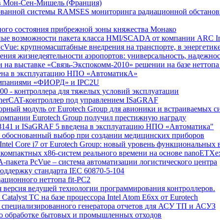
ов Мон-Сен-Мишель (Франция)
ированной системы RAMSES мониторинга радиационной обстано
рного состояния прибрежной зоны княжества Монако
онные возможности пакета класса HMI/SCADA от компании ARC In
PcVue: крупномасштабные внедрения на транспорте, в энергети
ения жизнедеятельности аэропортов: универсальность, надежнос
на выставке «Связь-Экспокомм-2010» решении на базе неттопa 
едена в эксплуатацию НПО «АвтоматикА»
компаниями «ФИОРД» и IPC2U
00 - контроллера для тяжелых условий эксплуатации
therCAT-контроллер под управлением ISaGRAF
орный модуль от Eurotech Group для авионики и встраиваемых с
 компании Eurotech Group получил престижную награду
С-8141 и ISaGRAF 5 введена в эксплуатацию НПО «Автоматика"
p - обоснованный выбор при создании медицинских приборов
tel Core i7 от Eurotech Group: новый уровень функциональных
рхкомпактных x86-систем реального времени на основе nanoETXe
-пакета PcVue – система автоматизации логистического центра
оддержку стандарта IEC 60870-5-104
ационного неттопа fit-PC2
я версия ведущей технологии программирования контроллеров.
atalyst TC на базе процессора Intel Atom E6xx от Eurotech
го специализированного генератора отчетов для АСУ ТП и АСУЗ
по обработке бытовых и промышленных отходов