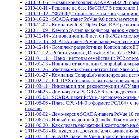
2010-10-05 - Новый контроллер АГАВА 6432.20 пре
2010-10-11 - Решение на базе ISaGRAF 5 позволил
2010-10-12 - "ФИОРД" приглашает на консультационн
2010-10-22 - SCADA-пакет PcVue 9.0 используется в
2010-11-02 - Компания ICS Triplex ISaGRAF реализ
2010-11-09 - Newron System выводит на рынок мульт
2010-12-14 - Инновационный неттоп fit-PC2 испол
2010-12-15 - SCADA-пакет PcVue наблюдает за вет
2010-12-14 - Комплект разработчика Kontron microET
2010-12-22 - Робот-гуманоид Darwin-OP на базе SBC-
2011-01-11 - «Нано» неттопы семейства fit-PC2 от 
2011-01-13 - Новинка от компании CompuLab для ры
2011-01-26 - Ультракомпактный неттоп Trim Slice о
2011-01-27 - Компания CompuLab анонсировала нетт
2011-02-17 - ICP DAS объявила о выпуске новых д
2011-03-11 - Инновации при реконструкции АСУ ми
2011-04-25 - Демо-версия ISaGRAF 6 теперь доступн
2011-05-03 - SCADA-пакет PcVue дает новую жизнь 
2011-05-06 - Плата CPU-1440 в формате PC/104+ с 
отрасли
2011-06-02 - Демо-версия SCADA-пакета PcVue 10 те
2011-06-16 - Новый наладонный (handheld) компьюте
2011-06-20 - Как сделать бюджетный контроллер на 
2011-07-08 - Выпущена и доступна для скачивания в
2011-07-11 - SCADA-пакет PcVue в проекте по инж