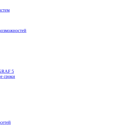
истем
 возможностей
aGRAF 5
е сроки
осетей