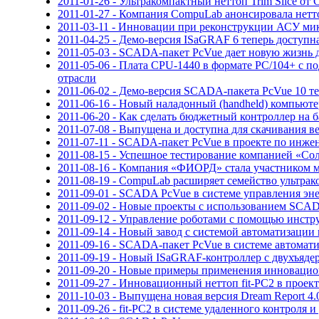
2011-01-26 - Ультракомпактный неттоп Trim Slice о
2011-01-27 - Компания CompuLab анонсировала нетт
2011-03-11 - Инновации при реконструкции АСУ ми
2011-04-25 - Демо-версия ISaGRAF 6 теперь доступн
2011-05-03 - SCADA-пакет PcVue дает новую жизнь 
2011-05-06 - Плата CPU-1440 в формате PC/104+ с 
отрасли
2011-06-02 - Демо-версия SCADA-пакета PcVue 10 те
2011-06-16 - Новый наладонный (handheld) компьюте
2011-06-20 - Как сделать бюджетный контроллер на 
2011-07-08 - Выпущена и доступна для скачивания в
2011-07-11 - SCADA-пакет PcVue в проекте по инж
2011-08-15 - Успешное тестирование компанией «
2011-08-16 - Компания «ФИОРД» стала участником 
2011-08-19 - CompuLab расширяет семейство ультрак
2011-09-01 - SCADA PcVue в системе управления э
2011-09-02 - Новые проекты с использованием SCAD
2011-09-12 - Управление роботами с помощью инстр
2011-09-14 - Новый завод с системой автоматизац
2011-09-16 - SCADA-пакет PcVue в системе автомат
2011-09-19 - Новый ISaGRAF-контроллер с двухъяд
2011-09-20 - Новые примеры применения инновацион
2011-09-27 - Инновационный неттоп fit-PC2 в проек
2011-10-03 - Выпущена новая версия Dream Report 4.
2011-09-26 - fit-PC2 в системе удаленного контроля 