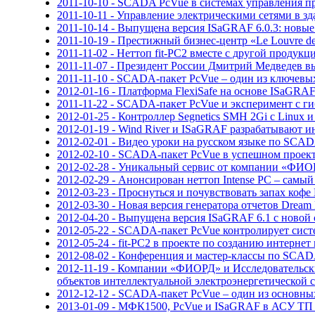
2011-10-10 - SCADA PcVue в системах управления п
2011-10-11 - Управление электрическими сетями в 
2011-10-14 - Выпущена версия ISaGRAF 6.0.3: новые
2011-10-19 - Престижный бизнес-центр «Le Louvre d
2011-11-02 - Неттоп fit-PC2 вместе с другой прод
2011-11-07 - Президент России Дмитрий Медведев 
2011-11-10 - SCADA-пакет PcVue – один из ключев
2012-01-16 - Платформа FlexiSafe на основе ISaGRAF
2011-11-22 - SCADA-пакет PcVue и эксперимент с 
2012-01-25 - Контроллер Segnetics SMH 2Gi с Linux
2012-01-19 - Wind River и ISaGRAF разрабатывают 
2012-02-01 - Видео уроки на русском языке по SCA
2012-02-10 - SCADA-пакет PcVue в успешном проек
2012-02-28 - Уникальный сервис от компании «ФИОРД
2012-02-29 - Анонсирован неттоп Intense PC – сам
2012-03-23 - Проснуться и почувствовать запах ко
2012-03-30 - Новая версия генератора отчетов Drea
2012-04-20 - Выпущена версия ISaGRAF 6.1 с новой
2012-05-22 - SCADA-пакет PcVue контролирует систе
2012-05-24 - fit-PC2 в проекте по созданию интерне
2012-08-02 - Конференция и мастер-классы по SCADA
2012-11-19 - Компании «ФИОРД» и Исследовательск
объектов интеллектуальной электроэнергетической 
2012-12-12 - SCADA-пакет PcVue – один из осно
2013-01-09 - МФК1500, PcVue и ISaGRAF в АСУ ТП