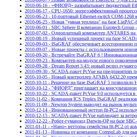
2010-06-16 - «ФИОРД» разрабатывает бюджетный E
2010-06-17 - CPU-1650: энергоэффективный процесс
2010-06-23 - 10-портовый Ethernet-switch COM-1268
2010-06-25 - Новая "умная теплица" на базе LinPA
2010-06-01 - SBC Sphere II компании Eurotech Grou
2010-07-02 - Одноплатный компьютер ANTARES на In
2010-08-19 - Новый успешный проект на базе SCADA
2010-09-03 - ISaGRAF обеспечивает всестороннюю п
2010-09-07 - Новые проекты с использованием иннов
2010-09-20 - Встречайте ISaGRAF 6 ! Инновационна
2010-09-23 - Компьютер-на-модуле нового поколения C
2010-09-28 - Dream Report 3.43: новый релиз лучше
2010-09-30 - SCADA-пакет PcVue на предприятиях 
2010-10-05 - Новый контроллер АГАВА 6432.20 пре
2010-10-11 - Решение на базе ISaGRAF 5 позволил
2010-10-12 - "ФИОРД" приглашает на консультационн
2010-10-22 - SCADA-пакет PcVue 9.0 используется в
2010-11-02 - Компания ICS Triplex ISaGRAF реализ
2010-11-09 - Newron System выводит на рынок мульт
2010-12-14 - Инновационный неттоп fit-PC2 испол
2010-12-15 - SCADA-пакет PcVue наблюдает за вет
2010-12-22 - Робот-гуманоид Darwin-OP на базе SBC-
2011-01-11 - «Нано» неттопы семейства fit-PC2 от 
2011-01-13 - Новинка от компании CompuLab для ры