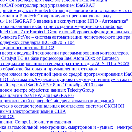
therCAT-контроллер под управлением ISaGRAF
орный модуль от Eurotech Group для авионики и встраиваемых с
 компании Eurotech Group получил престижную награду
С-8141 и ISaGRAF 5 введена в эксплуатацию НПО «Автоматика"
p - обоснованный выбор при создании медицинских приборов
tel Core i7 от Eurotech Group: новый уровень функциональных
-пакета PcVue – система автоматизации логистического центра
оддержку стандарта IEC 60870-5-104
ационного неттопа fit-PC2
я версия ведущей технологии программирования контроллеров.
atalyst TC на базе процессора Intel Atom E6xx от Eurotech
го специализированного генератора отчетов для АСУ ТП и АСУЗ
по обработке бытовых и промышленных отходов
миум класса по доступной цене со средой программирования IS
о НПО «АвтоматикА» реконструировать «умную теплицу» в сжаты
ый курс по ISaGRAF 5 с 8 по 10 ноября 2010 года
 новом центре обработки данных TelecityGroup
овала плагин ISaVIEW для ISaGRAF 6
ипротокольный сервер doGate для автоматизации зданий
ьзуется в составе терминальных комплексов системы ОКСИОН
ровыми электростанциями в США
FitPC2i
компании CompuLab: опыт внедрения
нка автомобильной электроники, смартфонов и «умных» электр