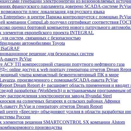
роцессами генерации электроэнергии из возобновляемых источн
зданиях французского парламента доверено SCADA-системе PcVu
 возможности плюс локализация для русского языка
es Entreprises» в центре Парижа контролируется с помощью PcVu
укцией компании CompuLab получил сертификат соответствия ГОС
высоко оценил бортовой компьютер нового патрульного автомоб
ых элементов европейского проекта INTEGRAL
 для систем, связанных с безопасностью
гибридными автомобилями Toyota
 и ISaGRAF
инновационное решение для безопасных систем
DA-пакету PcVue
те АСУ ТП компрессорной станции попутного нефтяного газа
»: online доступ к web порталу генератора отчетов Dream Repor
ый мощный ультра компактный безвентиляторный ПК в мире
фе Lavazza, произведенного с помощьюSCADA-пакета PcVue
m Report Dream Report 4+ расширяет область применения и вводи
 средой разработки (Workbench) и встраиваемым программным о
му распределения электроэнергии завода Hyundai Steel
т киосков на солнечных батареях в сельских районах Африки
-пакету PcVue и генератору отчетов Dream Report
ий центр «Бреслер» объединяют усилия в области разработки и
системы России
вных элементов решения SMARTCONTROL SX компании Alstom
 комбикормового производства