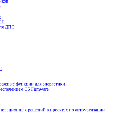
иков
e
e
Т Р
иля ДПС
t
т важные функции для энергетики
беспечением C5 Firmware
нновационных решений в проектах по автоматизации