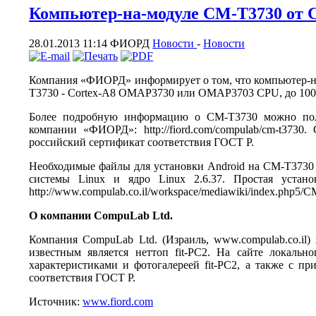
Компьютер-на-модуле CM-T3730 от C
28.01.2013 11:14
ФИОРД
Новости
-
Новости
Компания «ФИОРД» информирует о том, что компьютер-
T3730 -
Cortex-A8 OMAP3730 или OMAP3703 CPU, до 10
Более подробную информацию о CM-T3730 можно полу
компании «ФИОРД»: http://fiord.com/compulab/cm-t37
российский сертификат соответствия ГОСТ Р.
Необходимые файлы для установки Android на CM-T3730 
системы Linux и ядро Linux 2.6.37. Простая устан
http://www.compulab.co.il/workspace/mediawiki/index.php5/
О компании CompuLab Ltd.
Компания CompuLab Ltd. (Израиль, www.compulab.co.il)
известным является неттоп fit-PC2. На сайте локал
характеристиками и фотогалереей fit-PC2, а также с 
соответствия ГОСТ Р.
Источник:
www.fiord.com