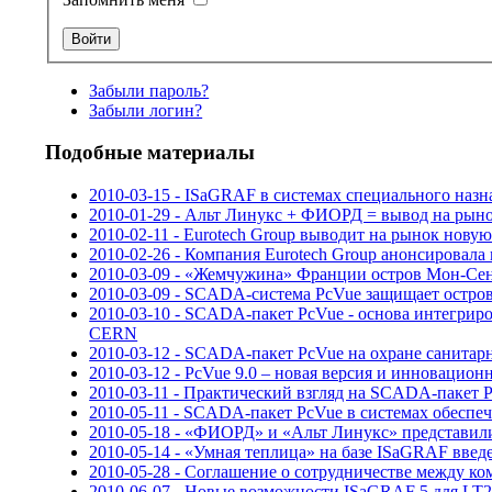
Забыли пароль?
Забыли логин?
Подобные материалы
2010-03-15 - ISaGRAF в системах специального наз
2010-01-29 - Альт Линукс + ФИОРД = вывод на рыно
2010-02-11 - Eurotech Group выводит на рынок нову
2010-02-26 - Компания Eurotech Group анонсировала 
2010-03-09 - «Жемчужина» Франции остров Мон-С
2010-03-09 - SCADA-система PcVue защищает остр
2010-03-10 - SCADA-пакет PcVue - основа интегр
CERN
2010-03-12 - SCADA-пакет PcVue на охране санита
2010-03-12 - PcVue 9.0 – новая версия и инноваци
2010-03-11 - Практический взгляд на SCADA-пакет 
2010-05-11 - SCADA-пакет PcVue в системах обеспеч
2010-05-18 - «ФИОРД» и «Альт Линукс» представили 
2010-05-14 - «Умная теплица» на базе ISaGRAF вв
2010-05-28 - Соглашение о сотрудничестве между 
2010-06-07 - Новые возможности ISaGRAF 5 для LT2