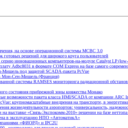
начения, на основе операционной системы МСВС 3.0
к готовых решений для широкого круга пользователей
ю серию инновационных компьютеров-на-модуле Catalyst LP (low-
плату Adbc8031 в формате COM Express на базе самого современн
ен-Мишель под защитой SCADA-пакета PcVue
ов Мон-Сен-Мишель (Франция)
ированной системы RAMSES мониторинга радиационной обстано
рного состояния прибрежной зоны княжества Монако
онные возможности пакета класса HMI/SCADA от компании ARC In
PcVue: крупномасштабные внедрения на транспорте, в энергети
ения жизнедеятельности аэропортов: универсальность, надежнос
на выставке «Связь-Экспокомм-2010» решении на базе неттопa 
едена в эксплуатацию НПО «АвтоматикА»
компаниями «ФИОРД» и IPC2U
00 - контроллера для тяжелых условий эксплуатации