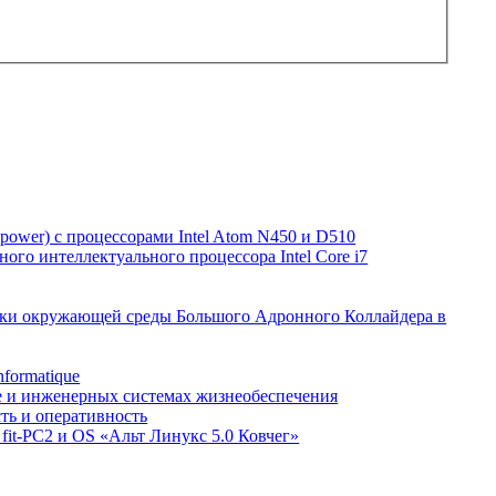
power) с процессорами Intel Atom N450 и D510
ого интеллектуального процессора Intel Core i7
вки окружающей среды Большого Адронного Коллайдера в
formatique
ке и инженерных системах жизнеобеспечения
ть и оперативность
fit-PC2 и OS «Альт Линукс 5.0 Ковчег»