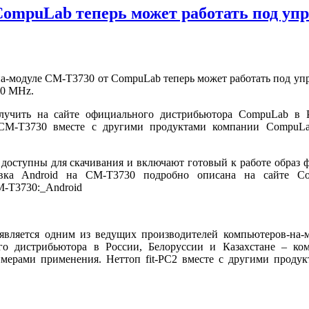
ompuLab теперь может работать под упра
на-модуле CM-T3730
от CompuLab теперь может работать под упр
00 MHz.
чить на сайте официального дистрибьютора CompuLab в Р
30. CM-T3730 вместе с другими продуктами компании CompuL
доступны для скачивания и включают готовый к работе образ 
овка Android на CM-T3730 подробно описана на сайте Co
CM-T3730:_Android
 является одним из ведущих производителей компьютеров-на-
ьного дистрибьютора в России, Белоруссии и Казахстане – 
примерами применения. Неттоп fit-PC2 вместе с другими прод