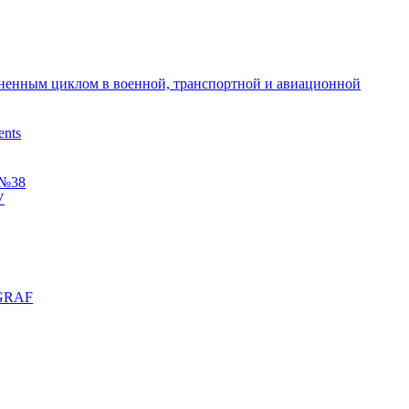
зненным циклом в военной, транспортной и авиационной
ents
 №38
V
aGRAF
д