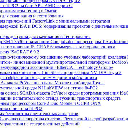
т CompuLab с процессором NVIDIA Tegra 2
оп fit-PC3 на базе APU AMD серии G
кроклиматом теплиц в Омске
а для скачивания и тестирования
для приложений FactoryLink с минимальными затратами
поддержкой ISA и DOS: модернизация проектов с длительным жи
перь доступна для скачивания и тестирования
р EM-T3530 от компании CompuLab с процессором Texas Instrum
базе технологии ISaGRAF 6: коммерческая сторона вопроса
ерсия ISaGRAF 6.0.2
енерно-техническому оснащению учебных лабораторий колледжа
Солитон» инновационной мультипротокольной платформы DoMoo
международной ассоциации «EtherCAT Technology Group»
омпактных неттопов Trim Slice с процессором NVIDIA Tegra 2
нергоэффективным зданием медицинской клиники
A-пакета PcVue: шлюзы на Мозеле и гибриды Toyota
ументальной среды NI LabVIEW и неттопа fit-PC2
ии на основе SCADA-пакета PcVue и среды программирования IS
изации испытательного стенда гусениц транспортных средств
ерным процессором Core 2 Duo Mobile и ОСРВ QNX
ного неттопа fit-PC2
тах беспилотных летательных аппаратов
0 - лучшего генератора отчетов с бесплатной средой разработки 
и управления на театре военных действий