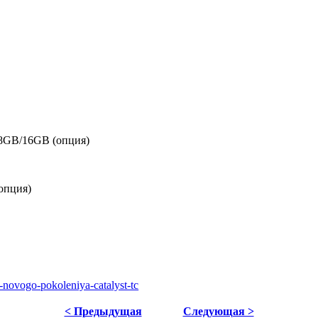
B/8GB/16GB (опция)
(опция)
-novogo-pokoleniya-catalyst-tc
< Предыдущая
Следующая >