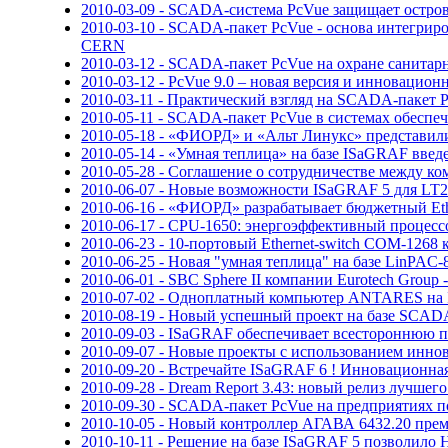
2010-03-09 - SCADA-система PcVue защищает остр
2010-03-10 - SCADA-пакет PcVue - основа интегр
CERN
2010-03-12 - SCADA-пакет PcVue на охране санита
2010-03-12 - PcVue 9.0 – новая версия и инноваци
2010-03-11 - Практический взгляд на SCADA-пакет 
2010-05-11 - SCADA-пакет PcVue в системах обеспеч
2010-05-18 - «ФИОРД» и «Альт Линукс» представили 
2010-05-14 - «Умная теплица» на базе ISaGRAF вв
2010-05-28 - Соглашение о сотрудничестве между 
2010-06-07 - Новые возможности ISaGRAF 5 для LT2
2010-06-16 - «ФИОРД» разрабатывает бюджетный E
2010-06-17 - CPU-1650: энергоэффективный процесс
2010-06-23 - 10-портовый Ethernet-switch COM-1268
2010-06-25 - Новая "умная теплица" на базе LinPA
2010-06-01 - SBC Sphere II компании Eurotech Grou
2010-07-02 - Одноплатный компьютер ANTARES на In
2010-08-19 - Новый успешный проект на базе SCADA
2010-09-03 - ISaGRAF обеспечивает всестороннюю п
2010-09-07 - Новые проекты с использованием иннов
2010-09-20 - Встречайте ISaGRAF 6 ! Инновационна
2010-09-28 - Dream Report 3.43: новый релиз лучше
2010-09-30 - SCADA-пакет PcVue на предприятиях 
2010-10-05 - Новый контроллер АГАВА 6432.20 пре
2010-10-11 - Решение на базе ISaGRAF 5 позволил