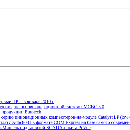
ервые ПК – в январе 2010 г
начения, на основе операционной системы МСВС 3.0
 продукции Eurotech
ю серию инновационных компьютеров-на-модуле Catalyst LP (low-
плату Adbc8031 в формате COM Express на базе самого современн
ен-Мишель под защитой SCADA-пакета PcVue