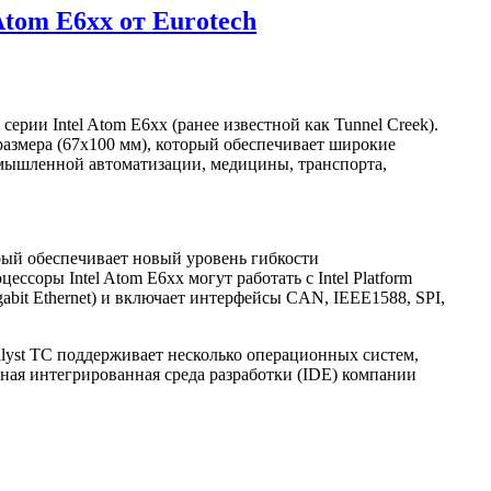
Atom E6xx от Eurotech
рии Intel Atom E6xx (ранее известной как Tunnel Creek).
азмера (67x100 мм), который обеспечивает широкие
омышленной автоматизации, медицины, транспорта,
орый обеспечивает новый уровень гибкости
оры Intel Atom E6xx могут работать с Intel Platform
bit Ethernet) и включает интерфейсы CAN, IEEE1588, SPI,
lyst TC поддерживает несколько операционных систем,
щная интегрированная среда разработки (IDE) компании
.