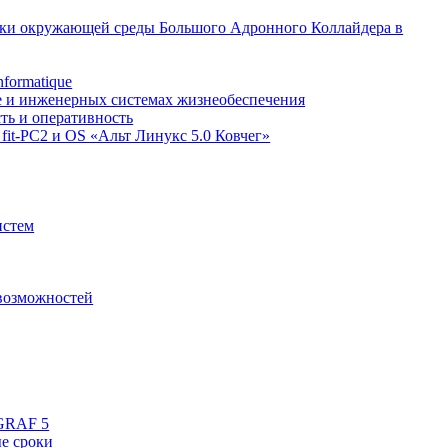
вки окружающей среды Большого Адронного Коллайдера в
formatique
ке и инженерных системах жизнеобеспечения
ть и оперативность
fit-PC2 и OS «Альт Линукс 5.0 Ковчег»
истем
 возможностей
aGRAF 5
е сроки