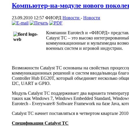
Компьютер-на-модуле нового поколени
23.09.2010 12:57
ФИОРД
Новости
-
Новости
Компании Eurotech и «ФИОРД» представляю
Catayst TC – это высоко интегрированны
коммуникационные и мультимедиа возмож
военных систем и игровой индустрии.
Возможности Catalyst TC основаны на свойствах процессор
коммуникационных решений и систем ввода/вывода благода
Controller Hub EG20T, который объединяет несколько общ
I2C, UART и GPIO.
Модуль Catalyst TC поддерживает два варианта температу
таких как Windows 7, Windows Embedded Standard, Window
Eurotech - Everyware® Software Framework на базе Java, к
Catalyst TC начнет поставляться в четвертом квартале 2010
Спецификация
Catalyst TC