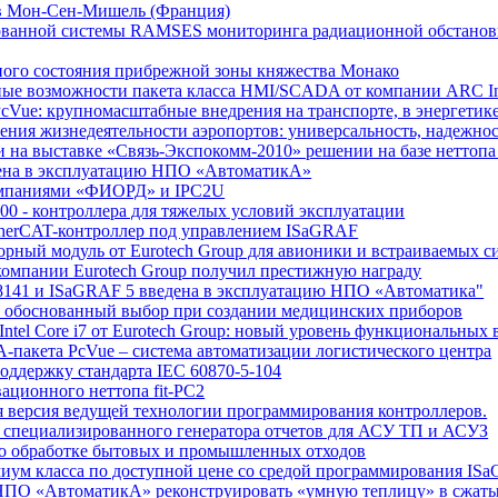
ов Мон-Сен-Мишель (Франция)
ированной системы RAMSES мониторинга радиационной обстано
рного состояния прибрежной зоны княжества Монако
онные возможности пакета класса HMI/SCADA от компании ARC In
PcVue: крупномасштабные внедрения на транспорте, в энергети
ения жизнедеятельности аэропортов: универсальность, надежнос
на выставке «Связь-Экспокомм-2010» решении на базе неттопa 
едена в эксплуатацию НПО «АвтоматикА»
компаниями «ФИОРД» и IPC2U
00 - контроллера для тяжелых условий эксплуатации
therCAT-контроллер под управлением ISaGRAF
орный модуль от Eurotech Group для авионики и встраиваемых с
 компании Eurotech Group получил престижную награду
С-8141 и ISaGRAF 5 введена в эксплуатацию НПО «Автоматика"
p - обоснованный выбор при создании медицинских приборов
tel Core i7 от Eurotech Group: новый уровень функциональных
-пакета PcVue – система автоматизации логистического центра
оддержку стандарта IEC 60870-5-104
ационного неттопа fit-PC2
я версия ведущей технологии программирования контроллеров.
го специализированного генератора отчетов для АСУ ТП и АСУЗ
по обработке бытовых и промышленных отходов
миум класса по доступной цене со средой программирования IS
о НПО «АвтоматикА» реконструировать «умную теплицу» в сжаты