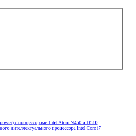
power) с процессорами Intel Atom N450 и D510
ого интеллектуального процессора Intel Core i7