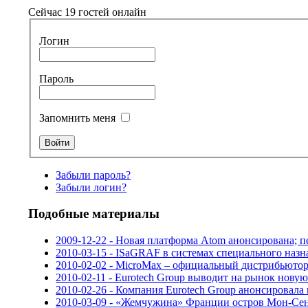
Сейчас 19 гостей онлайн
Логин
Пароль
Запомнить меня
Забыли пароль?
Забыли логин?
Подобные материалы
2009-12-22 - Новая платформа Atom анонсирована; п
2010-03-15 - ISaGRAF в системах специального наз
2010-02-02 - MicroMax – официальный дистрибьютор
2010-02-11 - Eurotech Group выводит на рынок нову
2010-02-26 - Компания Eurotech Group анонсировала 
2010-03-09 - «Жемчужина» Франции остров Мон-С