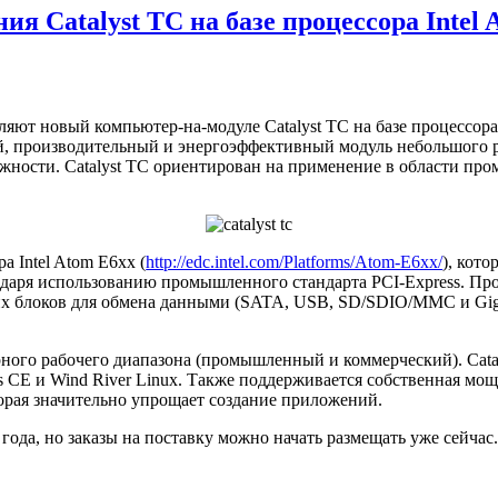
я Catalyst TC на базе процессора Intel 
т новый компьютер-на-модуле Catalyst TC на базе процессора се
й, производительный и энергоэффективный модуль небольшого р
ности. Catalyst TC ориентирован на применение в области пр
а Intel Atom E6xx (
http://edc.intel.com/Platforms/Atom-E6xx/
), кот
ря использованию промышленного стандарта PCI-Express. Процесс
их блоков для обмена данными (SATA, USB, SD/SDIO/MMC и Giga
рного рабочего диапазона (промышленный и коммерческий). Cata
s CE и Wind River Linux. Также поддерживается собственная мо
оторая значительно упрощает создание приложений.
 года, но заказы на поставку можно начать размещать уже сейчас