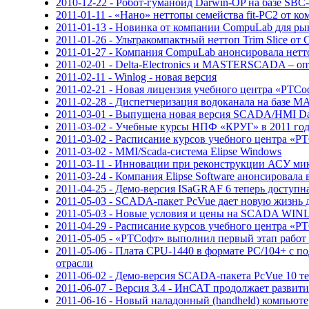
2010-12-22 - Робот-гуманоид Darwin-OP на базе SBC-
2011-01-11 - «Нано» неттопы семейства fit-PC2 от 
2011-01-13 - Новинка от компании CompuLab для ры
2011-01-26 - Ультракомпактный неттоп Trim Slice о
2011-01-27 - Компания CompuLab анонсировала нетт
2011-02-01 - Delta-Electronics и MASTERSCADA – о
2011-02-11 - Winlog - новая версия
2011-02-21 - Новая лицензия учебного центра «РТСо
2011-02-28 - Диспетчеризация водоканала на базе
2011-03-01 - Выпущена новая версия SCADA/HMI Da
2011-03-02 - Учебные курсы НПФ «КРУГ» в 2011 го
2011-03-02 - Расписание курсов учебного центра «Р
2011-03-02 - MMI/Scada-система Elipse Windows
2011-03-11 - Инновации при реконструкции АСУ ми
2011-03-24 - Компания Elipse Software анонсировала
2011-04-25 - Демо-версия ISaGRAF 6 теперь доступн
2011-05-03 - SCADA-пакет PcVue дает новую жизнь 
2011-05-03 - Новые условия и цены на SCADA WI
2011-04-29 - Расписание курсов учебного центра «Р
2011-05-05 - «РТСофт» выполнил первый этап работ
2011-05-06 - Плата CPU-1440 в формате PC/104+ с 
отрасли
2011-06-02 - Демо-версия SCADA-пакета PcVue 10 те
2011-06-07 - Версия 3.4 - ИнСАТ продолжает разви
2011-06-16 - Новый наладонный (handheld) компьюте