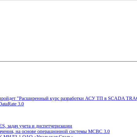
оскве пройдет "Расширенный курс разработки АСУ ТП в SCADA T
ataRate 3.0
S, задач учета и диспетчеризации
начения, на основе операционной системы МСВС 3.0
 МНЛЗ-1 ОАО «Уральская Сталь»