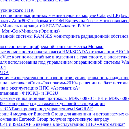
 Губкинского ГПК
ю серию инновационных компьютеров-на-модуле Catalyst LP (low-
плату Adbc8031 в формате COM Express на базе самого современн
ен-Мишель под защитой SCADA-пакета PcVue
ов Мон-Сен-Мишель (Франция)
ированной системы RAMSES мониторинга радиационной обстано
рного состояния прибрежной зоны княжества Монако
онные возможности пакета класса HMI/SCADA от компании ARC In
PcVue: крупномасштабные внедрения на транспорте, в энергети
 для использования под управлением операционной системы Wi
104
SCADA
ения жизнедеятельности аэропортов: универсальность, надежнос
на выставке «Связь-Экспокомм-2010» решении на базе неттопa 
едена в эксплуатацию НПО «АвтоматикА»
компаниями «ФИОРД» и IPC2U
лекоммуникационные протоколы МЭК 60870-5-101 и МЭК 6087
00 - контроллера для тяжелых условий эксплуатации
therCAT-контроллер под управлением ISaGRAF
орный модуль от Eurotech Group для авионики и встраиваемых с
 компании Eurotech Group получил престижную награду
С-8141 и ISaGRAF 5 введена в эксплуатацию НПО «Автоматика"