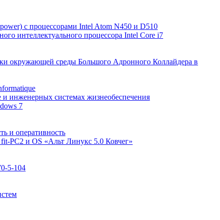
power) с процессорами Intel Atom N450 и D510
ого интеллектуального процессора Intel Core i7
вки окружающей среды Большого Адронного Коллайдера в
formatique
ке и инженерных системах жизнеобеспечения
ndows 7
ть и оперативность
fit-PC2 и OS «Альт Линукс 5.0 Ковчег»
0-5-104
истем