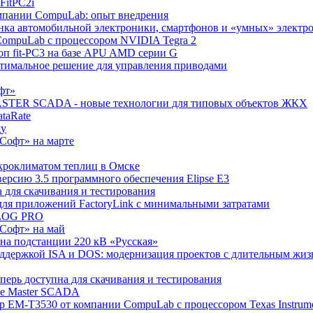
FitPC2i
компании CompuLab: опыт внедрения
нка автомобильной электроники, смартфонов и «умных» электр
т CompuLab с процессором NVIDIA Tegra 2
оп fit-PC3 на базе APU AMD серии G
птимальное решение для управления приводами
фт»
 MASTER SCADA - новые технологии для типовых объектов ЖКХ
taRate
ду
ТСофт» на марте
кроклиматом теплиц в Омске
 версию 3.5 программного обеспечения Elipse E3
а для скачивания и тестирования
для приложений FactoryLink с минимальными затратами
NLOG PRO
ТСофт» на май
 на подстанции 220 кВ «Русская»
поддержкой ISA и DOS: модернизация проектов с длительным жи
перь доступна для скачивания и тестирования
тие Master SCADA
р EM-T3530 от компании CompuLab с процессором Texas Instrum