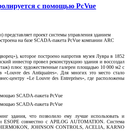
тролируется с помощью PcVue
) представляет проект системы управления зданием
 построена на базе SCADA-пакета PcVue компании ARC
 дворец»), которое построено напротив музея Лувра в 1852
анский инвестор провел реконструкцию здания и воссоздал
й этаж) плюс художественные галереи площадью 10 000 м2 с
«Louvre des Antiquaires». Для многих это место стало
с-центру «Le Louvre des Entreprises», где расположены
инг здания, что позволило ему лучше использовать и
пании ESOPE совместно с APILOG AUTOMATION. Система
Loytec, THERMOKON, JOHNSON CONTROLS, ACELIA, KARNO