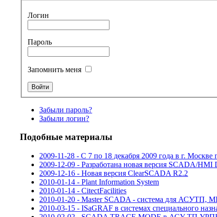
Логин
Пароль
Запомнить меня
Забыли пароль?
Забыли логин?
Подобные материалы
2009-11-28 - С 7 по 18 декабря 2009 года в г. М
2009-12-09 - Разработана новая версия SCADA/HMI D
2009-12-16 - Новая версия ClearSCADA R2.2
2010-01-14 - Plant Information System
2010-01-14 - CitectFacilities
2010-01-20 - Master SCADA - система для АСУТП, ME
2010-03-15 - ISaGRAF в системах специального наз
2010-02-02 - SCADA TRACE MODE в АСУ ТП УРПК