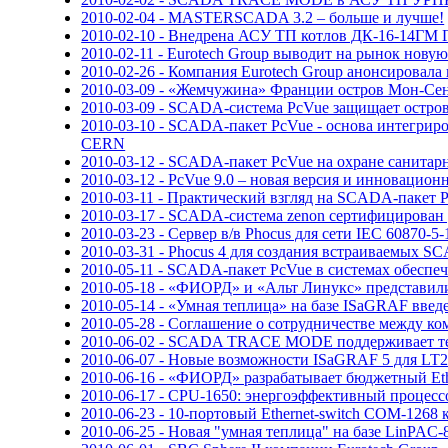
2010-02-04 - MASTERSCADA 3.2 – больше и лучше!
2010-02-10 - Внедрена АСУ ТП котлов ДК-16-14ГМ
2010-02-11 - Eurotech Group выводит на рынок нову
2010-02-26 - Компания Eurotech Group анонсировала 
2010-03-09 - «Жемчужина» Франции остров Мон-С
2010-03-09 - SCADA-система PcVue защищает остр
2010-03-10 - SCADA-пакет PcVue - основа интегр
CERN
2010-03-12 - SCADA-пакет PcVue на охране санита
2010-03-12 - PcVue 9.0 – новая версия и инноваци
2010-03-11 - Практический взгляд на SCADA-пакет 
2010-03-17 - SCADA-система zenon сертифицирован
2010-03-23 - Сервер в/в Phocus для сети IEC 60870-5-
2010-03-31 - Phocus 4 для создания встраиваемых 
2010-05-11 - SCADA-пакет PcVue в системах обеспеч
2010-05-18 - «ФИОРД» и «Альт Линукс» представили 
2010-05-14 - «Умная теплица» на базе ISaGRAF вв
2010-05-28 - Соглашение о сотрудничестве между 
2010-06-02 - SCADA TRACE MODE поддерживает те
2010-06-07 - Новые возможности ISaGRAF 5 для LT2
2010-06-16 - «ФИОРД» разрабатывает бюджетный E
2010-06-17 - CPU-1650: энергоэффективный процесс
2010-06-23 - 10-портовый Ethernet-switch COM-1268
2010-06-25 - Новая "умная теплица" на базе LinPA