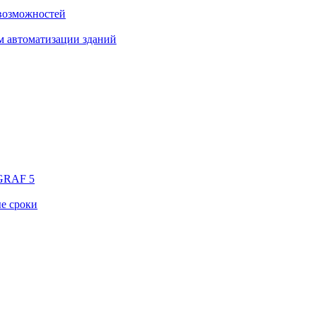
 возможностей
м автоматизации зданий
aGRAF 5
е сроки