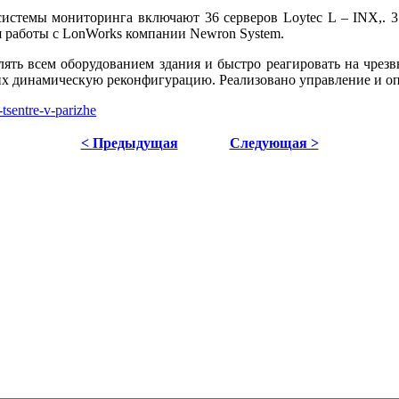
истемы мониторинга включают 36 серверов Loytec L – INX,. 3
я работы с LonWorks компании Newron System.
влять всем оборудованием здания и быстро реагировать на чре
их динамическую реконфигурацию. Реализовано управление и о
-tsentre-v-parizhe
< Предыдущая
Следующая >