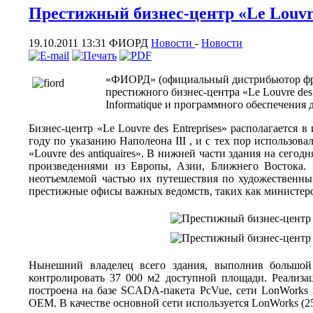
Престижный бизнес-центр «Le Louvre
19.10.2011 13:31
ФИОРД
Новости
-
Новости
«ФИОРД» (официальный дистрибьютор фран
престижного бизнес-центра «Le Louvre de
Informatique и программного обеспечения
Бизнес-центр «Le Louvre des Entreprises» располагается 
году по указанию Наполеона III , и с тех пор использов
«Louvre des antiquaires». В нижней части здания на сего
произведениями из Европы, Азии, Ближнего Востока. Е
неотъемлемой частью их путешествия по художественным
престижные офисы важных ведомств, таких как министерс
Нынешний владелец всего здания, выполнив большой 
контролировать 37 000 м2 доступной площади. Реали
построена на базе SCADA-пакета PcVue, сети LonWor
OEM. В качестве основной сети используется LonWorks (2