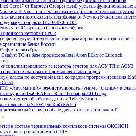
p - обоснованный выбор при создании медицинских приборов
tel Core i7 от Eurotech Group: новый уровень функциональных
-пакета PcVue – система автоматизации логистического центра
ная мультипротокольная платформа от Newron System для систе
оддержку стандарта IEC 60870-5-104
качку от Югорска до Санкт-петербурга
ационного неттопа fit-PC2
я версия ведущей технологии программирования контроллеров.
е хранилище Банка России
ТСофт» на октябрь
atalyst TC на базе процессора Intel Atom E6xx от Eurotech
итие
го специализированного генератора отчетов для АСУ ТП и АСУЗ
по обработке бытовых и промышленных отходов
миум класса по доступной цене со средой программирования IS
Citect
о НПО «АвтоматикА» реконструировать «умную теплицу» в сжаты
ый курс по ISaGRAF 5 с 8 по 10 ноября 2010 года
 новом центре обработки данных TelecityGroup
овала плагин ISaVIEW для ISaGRAF 6
ипротокольный сервер doGate для автоматизации зданий
1!
ьзуется в составе терминальных комплексов системы ОКСИОН
ровыми электростанциями в США