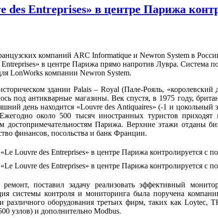
 des Entreprises» в центре Парижа кон
цузских компаний ARC Informatique и Newron System в России
s Entreprises» в центре Парижа прямо напротив Лувра. Система
 для LonWorks компании Newron System.
в историческом здании Palais – Royal (Пале-Рояль, «королевский
алось под антикварные магазины. Век спустя, в 1975 году, брит
дняшний день находится «Louvre des Antiquaires» (-1 и цокольны
жегодно около 500 тысяч иностранных туристов приходят в 
 достопримечательностям Парижа. Верхние этажи отданы бизне
тво финансов, посольства и банк Франции.
ремонт, поставил задачу реализовать эффективный монитор
зация системы контроля и мониторинга была поручена ком
ks и различного оборудования третьих фирм, таких как 
500 узлов) и дополнительно Modbus.