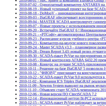
2010-06-01 - SBC Sphere II компании Eurotech Grou
2010-07-02 - Одноплатный компьютер ANTARES на In
2010-08-19 - Новый успешный проект на базе SCADA
2010-08-18 - DoMooV – инновационная интегрирован
2010-09-03 - ISaGRAF обеспечивает всестороннюю п
2010-09-04 - MASTER SCADA контролирует газопере
2010-09-07 - Новые проекты с использованием иннов
2010-09-20 - Встречайте ISaGRAF 6 ! Инновационна
2010-09-21 - «РТСофт» автоматизировал Центрально
2010-09-23 - Расписание курсов учебного центра «Р
2010-09-23 - Компьютер-на-модуле нового поколения C
2010-09-24 - Master SCADA v3.3 – планомерное разв
2010-09-28 - Dream Report 3.43: новый релиз лучше
2010-09-30 - SCADA-пакет PcVue на предприятиях 
2010-10-05 - Новый контроллер АГАВА 6432.20 пре
2010-10-08 - Конкурс на лучшее SCADA-приложение 
2010-10-11 - Решение на базе ISaGRAF 5 позволил
2010-10-12 - "ФИОРД" приглашает на консультационн
2010-10-22 - SCADA-пакет PcVue 9.0 используется в
2010-11-02 - Компания ICS Triplex ISaGRAF реализ
2010-11-09 - Newron System выводит на рынок мульт
2010-11-10 - Объявлен старт SCADA-чемпионата 201
2010-12-06 - Новая версия ПО CitectSCADA 7.2
2010-12-14 - Инновационный неттоп fit-PC2 испол
2010-12-15 - SCADA-пакет PcVue наблюдает за вет