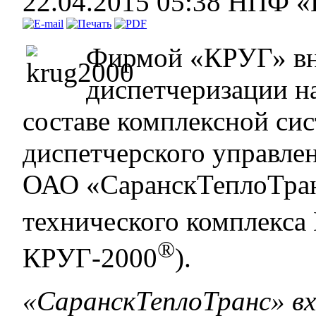
22.04.2015 05:38
НПФ «
Фирмой «КРУГ» вн
диспетчеризации н
составе комплексной си
диспетчерского управле
ОАО «СаранскТеплоТран
технического комплекса
®
КРУГ-2000
).
«СаранскТеплоТранс» вх