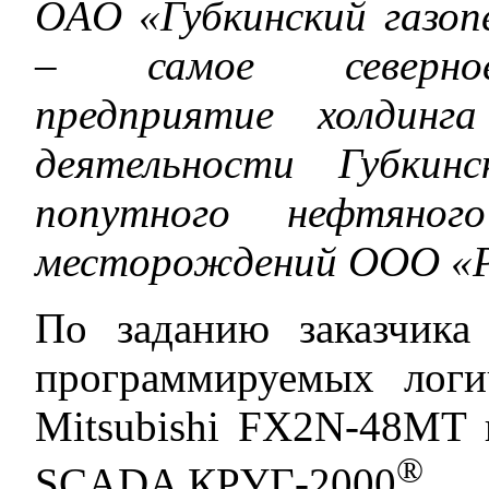
OAO «Губкинский газо
– самое северное
предприятие холдинг
деятельности Губкин
попутного нефтяног
месторождений ООО «Р
По заданию заказчика
программируемых логи
Mitsubishi FX2N-48MT 
®
SCADA КРУГ-2000
.