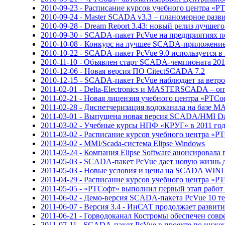
2010-09-23 - Расписание курсов учебного центра «Р
2010-09-24 - Master SCADA v3.3 – планомерное разв
2010-09-28 - Dream Report 3.43: новый релиз лучше
2010-09-30 - SCADA-пакет PcVue на предприятиях 
2010-10-08 - Конкурс на лучшее SCADA-приложение 
2010-10-22 - SCADA-пакет PcVue 9.0 используется в
2010-11-10 - Объявлен старт SCADA-чемпионата 201
2010-12-06 - Новая версия ПО CitectSCADA 7.2
2010-12-15 - SCADA-пакет PcVue наблюдает за вет
2011-02-01 - Delta-Electronics и MASTERSCADA – о
2011-02-21 - Новая лицензия учебного центра «РТСо
2011-02-28 - Диспетчеризация водоканала на базе
2011-03-01 - Выпущена новая версия SCADA/HMI Da
2011-03-02 - Учебные курсы НПФ «КРУГ» в 2011 го
2011-03-02 - Расписание курсов учебного центра «Р
2011-03-02 - MMI/Scada-система Elipse Windows
2011-03-24 - Компания Elipse Software анонсировала
2011-05-03 - SCADA-пакет PcVue дает новую жизнь 
2011-05-03 - Новые условия и цены на SCADA WI
2011-04-29 - Расписание курсов учебного центра «Р
2011-05-05 - «РТСофт» выполнил первый этап работ
2011-06-02 - Демо-версия SCADA-пакета PcVue 10 те
2011-06-07 - Версия 3.4 - ИнСАТ продолжает разви
2011-06-21 - Горводоканал Костромы обеспечен сов
2011-07-11 - SCADA-пакет PcVue в проекте по инж