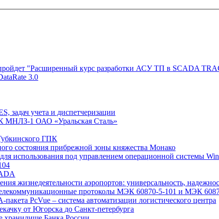
оскве пройдет "Расширенный курс разработки АСУ ТП в SCADA T
ataRate 3.0
S, задач учета и диспетчеризации
 МНЛЗ-1 ОАО «Уральская Сталь»
 Губкинского ГПК
рного состояния прибрежной зоны княжества Монако
 для использования под управлением операционной системы Wi
104
SCADA
ения жизнедеятельности аэропортов: универсальность, надежнос
лекоммуникационные протоколы МЭК 60870-5-101 и МЭК 6087
-пакета PcVue – система автоматизации логистического центра
качку от Югорска до Санкт-петербурга
е хранилище Банка России