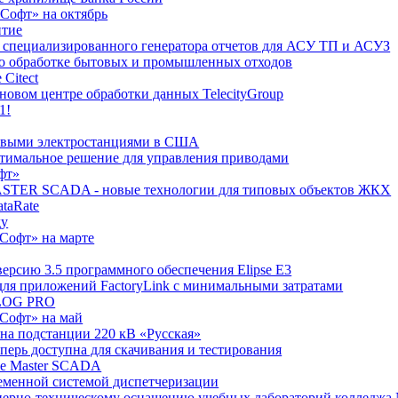
ТСофт» на октябрь
итие
го специализированного генератора отчетов для АСУ ТП и АСУЗ
по обработке бытовых и промышленных отходов
Citect
 новом центре обработки данных TelecityGroup
1!
ровыми электростанциями в США
птимальное решение для управления приводами
фт»
 MASTER SCADA - новые технологии для типовых объектов ЖКХ
taRate
ду
ТСофт» на марте
 версию 3.5 программного обеспечения Elipse E3
для приложений FactoryLink с минимальными затратами
NLOG PRO
ТСофт» на май
 на подстанции 220 кВ «Русская»
перь доступна для скачивания и тестирования
тие Master SCADA
ременной системой диспетчеризации
енерно-техническому оснащению учебных лабораторий колледжа