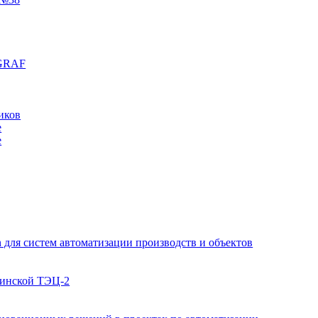
aGRAF
иков
e
e
для систем автоматизации производств и объектов
винской ТЭЦ-2