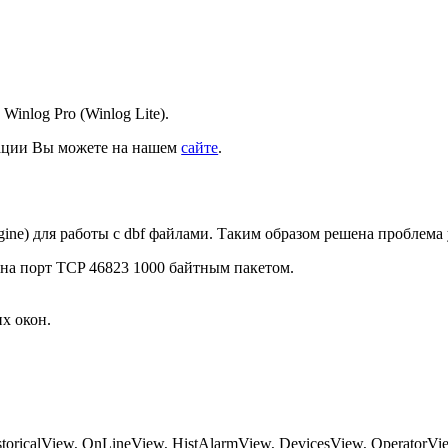
nlog Pro (Winlog Lite).
кации Вы можете на нашем
сайте
.
gine) для работы с dbf файлами. Таким образом решена проблем
на порт TCP 46823 1000 байтным пакетом.
их окон.
toricalView, OnLineView, HistAlarmView, DevicesView, OperatorVi