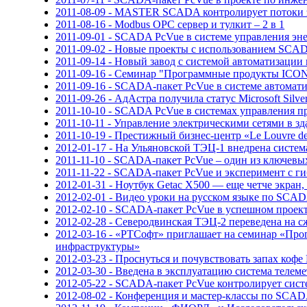
2011-08-09 - MASTER SCADA контролирует потоки
2011-08-16 - Modbus OPC сервер и тулкит – 2 в 1
2011-09-01 - SCADA PcVue в системе управления э
2011-09-02 - Новые проекты с использованием SCAD
2011-09-14 - Новый завод с системой автоматизац
2011-09-16 - Семинар "Программные продукты ICON
2011-09-16 - SCADA-пакет PcVue в системе автомат
2011-09-26 - АдАстра получила статус Microsoft Silve
2011-10-10 - SCADA PcVue в системах управления п
2011-10-11 - Управление электрическими сетями в 
2011-10-19 - Престижный бизнес-центр «Le Louvre d
2012-01-17 - На Ульяновской ТЭЦ-1 внедрена систем
2011-11-10 - SCADA-пакет PcVue – один из ключев
2011-11-22 - SCADA-пакет PcVue и эксперимент с 
2012-01-31 - Ноутбук Getac X500 — еще четче экран
2012-02-01 - Видео уроки на русском языке по SCA
2012-02-10 - SCADA-пакет PcVue в успешном проек
2012-02-28 - Северодвинская ТЭЦ-2 переведена на с
2012-03-16 - «РТСофт» приглашает на семинар «Про
инфраструктуры»
2012-03-23 - Проснуться и почувствовать запах ко
2012-03-30 - Введена в эксплуатацию система теле
2012-05-22 - SCADA-пакет PcVue контролирует систе
2012-08-02 - Конференция и мастер-классы по SCADA