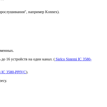
 прослушивания", например Konnex).
еменных.
до 16 устройств на один канал. (
Sielco Sistemi IC 3580-
mi IC 3580-PPIVC
).
есу.