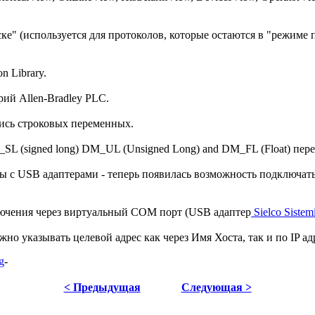
ке" (используется для протоколов, которые остаются в "режиме
 Library.
рий Allen-Bradley PLC.
пись строковых переменных.
 (signed long) DM_UL (Unsigned Long) and DM_FL (Float) пер
 с USB адаптерами - теперь появилась возможность подключать 
лючения через виртуальный COM порт (USB адаптер
Sielco Siste
о указывать целевой адрес как через Имя Хоста, так и по IP адр
g
-
< Предыдущая
Следующая >