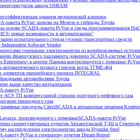
 энергоресурсов завода OSRAM
нергоэффективным зданием медицинской клиники
A-пакета PcVue: шлюзы на Мозеле и гибриды Toyota
ии на основе SCADA-пакета PcVue и среды программирования IS
ICS: новые возможности в автоматизации"
изации испытательного стенда гусениц транспортных средств
r Independent Software Vendor
роцессами генерации электроэнергии из возобновляемых источн
зданиях французского парламента доверено SCADA-системе PcVu
es Entreprises» в центре Парижа контролируется с помощью PcVu
а автоматического розжига горелок котла ТГМЕ-464
ых элементов европейского проекта INTEGRAL
гибридными автомобилями Toyota
, еще выше качество визуализации
DA-пакету PcVue
те АСУ ТП компрессорной станции попутного нефтяного газа
жигание природного газа
граммные продукты CitectSCADA и аппаратные решения Kontron 
фе Lavazza, произведенного с помощьюSCADA-пакета PcVue
метрии газорегуляторных пунктов Архангельской ТЭЦ и Северод
му распределения электроэнергии завода Hyundai Steel
-пакету PcVue и генератору отчетов Dream Report