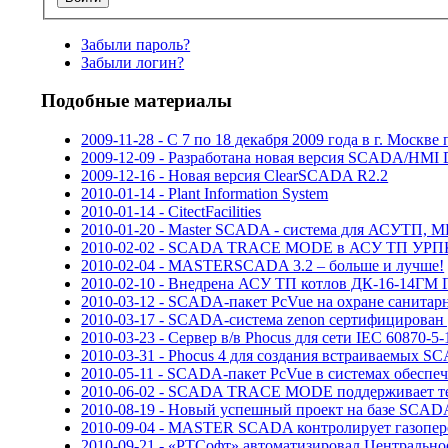
Забыли пароль?
Забыли логин?
Подобные материалы
2009-11-28 - С 7 по 18 декабря 2009 года в г. М
2009-12-09 - Разработана новая версия SCADA/HMI D
2009-12-16 - Новая версия ClearSCADA R2.2
2010-01-14 - Plant Information System
2010-01-14 - CitectFacilities
2010-01-20 - Master SCADA - система для АСУТП, ME
2010-02-02 - SCADA TRACE MODE в АСУ ТП УРПК
2010-02-04 - MASTERSCADA 3.2 – больше и лучше!
2010-02-10 - Внедрена АСУ ТП котлов ДК-16-14ГМ
2010-03-12 - SCADA-пакет PcVue на охране санита
2010-03-17 - SCADA-система zenon сертифицирован
2010-03-23 - Сервер в/в Phocus для сети IEC 60870-5-
2010-03-31 - Phocus 4 для создания встраиваемых 
2010-05-11 - SCADA-пакет PcVue в системах обеспеч
2010-06-02 - SCADA TRACE MODE поддерживает те
2010-08-19 - Новый успешный проект на базе SCADA
2010-09-04 - MASTER SCADA контролирует газопере
2010-09-21 - «РТСофт» автоматизировал Центрально