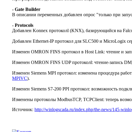
- Gate Builder
В описании переменных добавлен опрос "только при запус
- Protocols
Добавлен Konnex протоколl (KNX), базирующийся на Falcon
Добавлен Ethernet-IP протокол для SLC500 и MicroLogix се
Изменен OMRON FINS протокол в Host Link: чтение и за
Изменен OMRON FINS UDP протоколl: чтение-запись DM_SL
Изменен Siemens MPI протокол: изменена процедура работы
MPIVC
).
Изменен Siemens S7-200 PPI протокол: возможность подк
Изменены протоколы ModbusTCP, TCPClient: теперь возможн
Источник:
http://winlogscada.ru/index.php/the-news/145-winlo