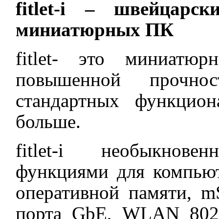
fitlet
-
i
– швейцарски
миниатюрных ПК
fitlet- это миниатю
повышенной прочн
стандартных функцио
больше.
fitlet-i необыкнов
функциями для компьют
оперативной памяти, 
порта GbE, WLAN 802.