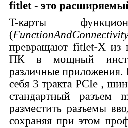
fitlet
- это расширяемы
T-карты функци
(
Function
And
Connectivit
превращают fitlet-X из
ПК в мощный инстру
различные приложения.
себя 3 тракта PCIe , ш
стандартный разъем m
разместить разъемы вво
сохраняя при этом про