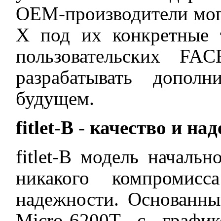
OEM-производители могут
X под их конкретные 
пользовательских FA
разрабатывать допол
будущем.
fitlet
-
B
- качество и на
fitlet-B модель начальн
никакого компромис
надежности. Основанн
Micro-6200T с графи