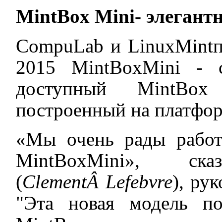
MintBox Mini- элегант
CompuLab и LinuxMintпр
2015 MintBoxMini - 
доступный MintBox
построенный на платформе
«Мы очень рады рабо
MintBoxMini», с
(
Clement
Â
Lefebvre
), ру
"Эта новая модель п