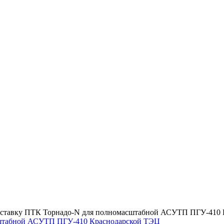
поставку ПТК Торнадо-N для полномасштабной АСУТП ПГУ-410
асштабной АСУТП ПГУ-410 Краснодарской ТЭЦ