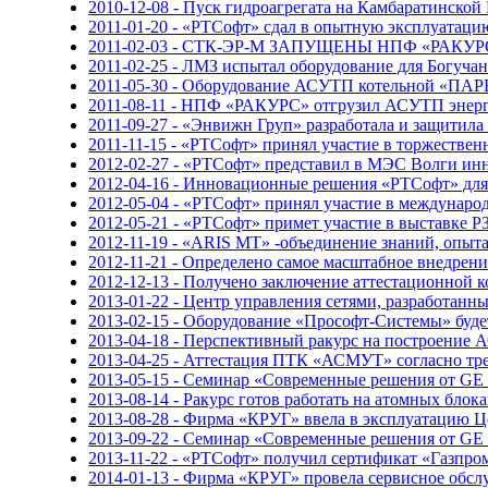
2010-12-08 - Пуск гидроагрегата на Камбаратинской
2011-01-20 - «РТСофт» сдал в опытную эксплуата
2011-02-03 - СТК-ЭР-М ЗАПУЩЕНЫ НПФ «РАКУ
2011-02-25 - ЛМЗ испытал оборудование для Богуча
2011-05-30 - Оборудование АСУТП котельной «ПА
2011-08-11 - НПФ «РАКУРС» отгрузил АСУТП энерг
2011-09-27 - «Энвижн Груп» разработала и защит
2011-11-15 - «РТСофт» принял участие в торжеств
2012-02-27 - «РТСофт» представил в МЭС Волги ин
2012-04-16 - Инновационные решения «РТСофт» для
2012-05-04 - «РТСофт» принял участие в междуна
2012-05-21 - «РТСофт» примет участие в выставке Р
2012-11-19 - «ARIS MT» -объединение знаний, опы
2012-11-21 - Определено самое масштабное внедрение
2012-12-13 - Получено заключение аттестационной
2013-01-22 - Центр управления сетями, разработан
2013-02-15 - Оборудование «Прософт-Системы» буде
2013-04-18 - Перспективный ракурс на построение 
2013-04-25 - Аттестация ПТК «АСМУТ» согласно 
2013-05-15 - Семинар «Современные решения от GE I
2013-08-14 - Ракурс готов работать на атомных блок
2013-08-28 - Фирма «КРУГ» ввела в эксплуатацию
2013-09-22 - Семинар «Современные решения от GE I
2013-11-22 - «РТСофт» получил сертификат «Газпро
2014-01-13 - Фирма «КРУГ» провела сервисное обсл