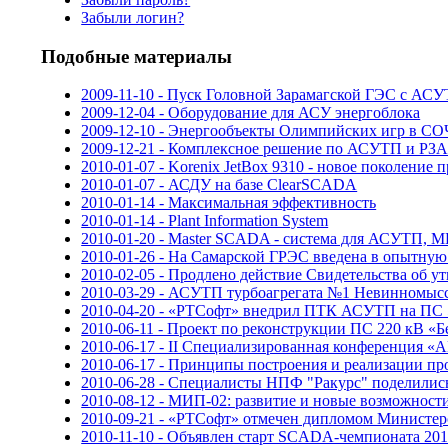
Забыли логин?
Подобные материалы
2009-11-10 - Пуск Головной Зарамагской ГЭС с АС
2009-12-04 - Оборудование для АСУ энергоблока
2009-12-10 - Энергообъекты Олимпийских игр в С
2009-12-21 - Комплексное решение по АСУТП и РЗА
2010-01-07 - Korenix JetBox 9310 - новое поколен
2010-01-07 - АСДУ на базе ClearSCADA
2010-01-14 - Максимальная эффективность
2010-01-14 - Plant Information System
2010-01-20 - Master SCADA - система для АСУТП, ME
2010-01-26 - На Самарской ГРЭС введена в опытную
2010-02-05 - Продлено действие Свидетельства об 
2010-03-29 - АСУТП турбоагрегата №1 Невинномыс
2010-04-20 - «РТСофт» внедрил ПТК АСУТП на ПС 
2010-06-11 - Проект по реконструкции ПС 220 кВ «Б
2010-06-17 - II Специализированная конференция 
2010-06-17 - Принципы построения и реализации 
2010-06-28 - Специалисты НПФ "Ракурс" поделилис
2010-08-12 - МИП-02: развитие и новые возможност
2010-09-21 - «РТСофт» отмечен дипломом Министер
2010-11-10 - Объявлен старт SCADA-чемпионата 201