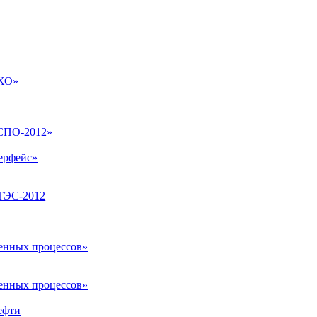
ГХО»
КСПО-2012»
ерфейс»
АТЭС-2012
венных процессов»
венных процессов»
ефти