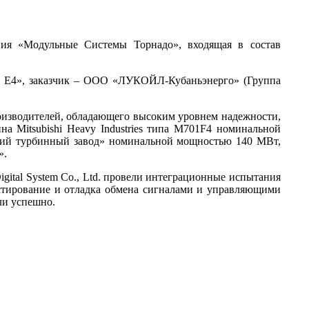
я «Модульные Системы Торнадо», входящая в состав
 Е4», заказчик – ООО «ЛУКОЙЛ-Кубаньэнерго» (Группа
оизводителей, обладающего высоким уровнем надежности,
а Mitsubishi Heavy Industries типа M701F4 номинальной
ьский турбинный завод» номинальной мощностью 140 МВт,
».
gital System Co., Ltd. провели интеграционные испытания
стирование и отладка обмена сигналами и управляющими
ли успешно.