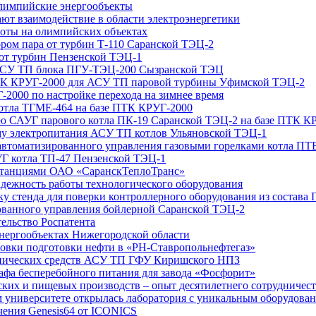
олимпийские энергообъекты
вают взаимодействие в области электроэнергетики
боты на олимпийских объектах
ром пара от турбин Т-110 Саранской ТЭЦ-2
 от турбин Пензенской ТЭЦ-1
и АСУ ТП блока ПГУ-ТЭЦ-200 Сызранской ТЭЦ
ПТК КРУГ-2000 для АСУ ТП паровой турбины Уфимской ТЭЦ-2
-2000 по настройке перехода на зимнее время
котла ТГМЕ-464 на базе ПТК КРУГ-2000
ию САУГ парового котла ПК-19 Саранской ТЭЦ-2 на базе ПТК К
му электропитания АСУ ТП котлов Ульяновской ТЭЦ-1
 автоматизированного управления газовыми горелками котла П
УГ котла ТП-47 Пензенской ТЭЦ-1
 станциями ОАО «СаранскТеплоТранс»
дежность работы технологического оборудования
ку стенда для поверки контроллерного оборудования из состава
рованного управления бойлерной Саранской ТЭЦ-2
льство Роспатента
энергообъектах Нижегородской области
новки подготовки нефти в «РН-Ставропольнефтегаз»
ехнических средств АСУ ТП ГФУ Киришского НПЗ
афа бесперебойного питания для завода «Фосфорит»
еских и пищевых производств – опыт десятилетнего сотруднич
ом университете открылась лаборатория с уникальным оборудова
ечения Genesis64 от ICONICS