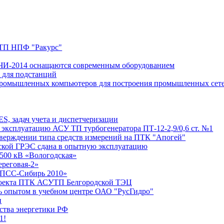
УТП НПФ "Ракурс"
ОЧИ-2014 оснащаются современным оборудованием
 для подстанций
ие промышленных компьютеров для построения промышленных сет
S, задач учета и диспетчеризации
 эксплуатацию АСУ ТП турбогенератора ПТ-12-2,9/0,6 ст. №1
утверждении типа средств измерений на ПТК "Апогей"
ской ГРЭС сдана в опытную эксплуатацию
500 кВ «Вологодская»
ереговая-2»
«АПСС-Сибирь 2010»
проекта ПТК АСУТП Белгородской ТЭЦ
ь опытом в учебном центре ОАО "РусГидро"
и
ства энергетики РФ
1!