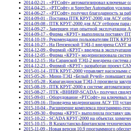
2014-02-21 - «РТСофт» автоматизировал ключевые 
2014-04-25 - «РТСофт» и Sprecher Automation усили
2014-06-27 - «РТСофт» получил благодарность за ра
2014-09-01 - Поставка ПТК КРУГ-2000 для АСУ отбо
2014-09-08 - ПТК КРУГ-2000 для АСУ отбором пара
2014-09-27 - Завершен этап опытной эксплуатаци
2014-09-17 - Фирма «КРУГ» выполнила поставку 
2014-10-19 - Рекомендации пользователям ПТК КРУГ
2014-10-27 - На Пензенской ТЭЦ-1 внедрена САУГ 
2014-12-09 - Фирмой «КРУГ» введена в эксплуатац
2014-12-05 - Фирма «КРУГ» модернизировала систе
2014-12-15 - На Саранской ТЭЦ-2 внедрена система
2014-12-23 - Фирмой «КРУГ» разработан проект СА
2015-01-14 - ПТК КРУГ-2000 управляет насосными
2015-05-26 - Мини-ТЭЦ «Белый Ручей» повышает на
2015-05-28 - Карагандинская ТЭЦ-3 произвела закуп
2015-08-19 - ПТК КРУГ-2000 в системе автоматизи
2015-08-27 - ПТК «ВНИИР-SCADA» получил свидете
2015-09-01 - Оборудование «РТСофт» на ключевых 
2015-09-16 - Проведена модернизация АСУ ТП уста
2015-10-04 - Расширение комплекса программно-т
2015-09-30 - Фирма «КРУГ» выполнила поставку шк
2015-10-22 - SCADA КРУГ-2000 на объектах химич
2015-10-15 - В Казахстанско-Британском техническ
2015-11-09 - Новая версия 10.9 программного обесп