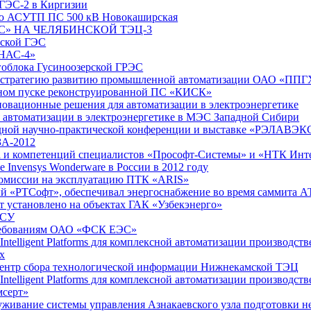
 ГЭС-2 в Киргизии
цию АСУТП ПС 500 кВ Новокаширская
РС» НА ЧЕЛЯБИНСКОЙ ТЭЦ-3
нской ГЭС
РНАС-4»
облока Гусиноозерской ГРЭС
ила стратегию развитию промышленной автоматизации ОАО «ПП
енном пуске реконструированной ПС «КИСК»
новационные решения для автоматизации в электроэнергетике
 автоматизации в электроэнергетике в МЭС Западной Сибири
родной научно-практической конференции и выставке «РЭЛАВЭ
ЗА-2012
та и компетенций специалистов «Прософт-Системы» и «НТК Инт
 Invensys Wonderware в России в 2012 году
 комиссии на эксплуатацию ПТК «ARIS»
ный «РТСофт», обеспечивал энергоснабжение во время саммита 
т установлено на объектах ГАК «Узбекэнерго»
АСУ
требованиям ОАО «ФСК ЕЭС»
ntelligent Platforms для комплексной автоматизации производст
ах
 Центр сбора технологической информации Нижнекамской ТЭЦ
ntelligent Platforms для комплексной автоматизации производст
мсерт»
уживание системы управления Азнакаевского узла подготовки н