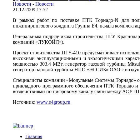
Новости
-
Новости
21.12.2009 17:52
В рамках работ по поставке ПТК Торнадо-N для по
инжинирингового холдинга Группа Е4, начала комплекта
Генеральным подрядчиком строительства ПГУ Краснод
компаний «ЛУКОЙЛ»).
Проект строительства ПГУ-410 предусматривает использ
высокими эксплуатационными и экологическими характер
мощностью 303,4 МВт, генератор газовой турбины Mitsu
генератор паровой турбины НПО «ЭЛСИБ» ОАО с воздуш
Специалисты компании «Модульные Системы Торнадо» совме
прикладного программного обеспечения ПТК Торнадо и 
воздействиями по цифровому каналу связи между АСУТП 
Источник:
www.e4group.ru
Главная