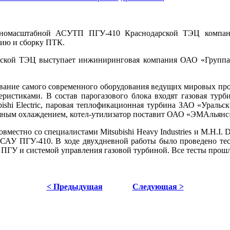
лномасштабной АСУТП ПГУ-410 Краснодарской ТЭЦ компани
цию и сборку ПТК.
арской ТЭЦ выступает инжиниринговая компания ОАО «Группа
ование самого современного оборудования ведущих мировых пр
истиками. В состав парогазового блока входят газовая турбин
bishi Electric, паровая теплофикационная турбина ЗАО «Урал
ным охлаждением, котел-утилизатор поставит ОАО «ЭМАльянс
стно со специалистами Mitsubishi Heavy Industries и M.H.I. Di
САУ ПГУ-410. В ходе двухдневной работы было проведено те
ПГУ и системой управления газовой турбиной. Все тесты прош
< Предыдущая
Следующая >