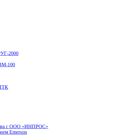
РУГ-2000
ТВМ-100
 ПТК
ества с ООО «ИНПРОС»
нием Emerson