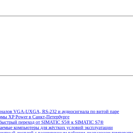
игналов VGA-UXGA, RS-232 и аудиосигнала по витой паре
рмы XP Power в Санкт-Петербурге
: быстрый переход от SIMATIC S5® к SIMATIC S7®
ваемые компьютеры для жёстких условий эксплуатации
центный дисплей с расширенным рабочим диапазоном температу