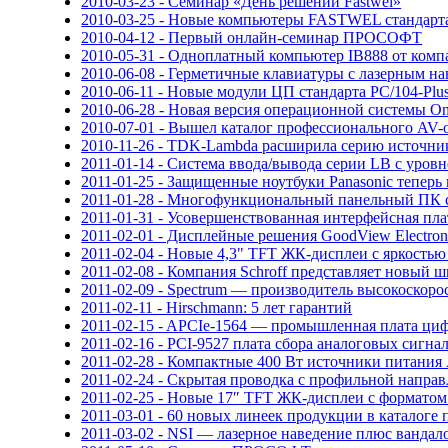
2010-03-23 - Семинар «День решений Fastwel»
2010-03-25 - Новые компьютеры FASTWEL стандарта
2010-04-12 - Первый онлайн-семинар ПРОСОФТ
2010-05-31 - Одноплатный компьютер IB888 от ко
2010-06-08 - Герметичные клавиатуры с лазерным н
2010-06-11 - Новые модули ЦП стандарта PC/104-Pl
2010-06-28 - Новая версия операционной системы O
2010-07-01 - Вышел каталог профессионального A
2010-11-26 - TDK-Lambda расширила серию источни
2011-01-14 - Система ввода/вывода серии LB c уров
2011-01-25 - Защищенные ноутбуки Panasonic тепе
2011-01-28 - Многофункциональный панельный ПК 
2011-01-31 - Усовершенствованная интерфейсная пла
2011-02-01 - Дисплейные решения GoodView Electro
2011-02-04 - Новые 4,3" TFT ЖК-дисплеи с яркостью
2011-02-08 - Компания Schroff представляет новы
2011-02-09 - Spectrum — производитель высокоскоро
2011-02-11 - Hirschmann: 5 лет гарантий
2011-02-15 - APCIe-1564 — промышленная плата ци
2011-02-16 - PCI-9527 плата сбора аналоговых сиг
2011-02-28 - Компактные 400 Вт источники питани
2011-02-24 - Скрытая проводка с профильной напр
2011-02-25 - Новые 17″ TFT ЖК-дисплеи с формато
2011-03-01 - 60 новых линеек продукции в каталоге
2011-03-02 - NSI — лазерное наведение плюс вандал