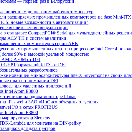
стемам — первый раз в Белоруссии!
расширенным диапазоном рабочих температур
дели расширяемых промышленных компьютеров на базе Mini-IT
ICS: новые возможности в автоматизации"
, еще выше качество визуализации
са в стандарте CompactPCI® Serial для мультидисплейных решен
для АСУ ТП и систем аналитики
 промышленных компьютеров серии ARK
цессорных промышленных плат на процессоре Intel Core 4 покол
 более 90% и высокой удельной мощностью
ете AMD A70M от DFI
101-H81формата mini-ITX от DFI
бознательных разработчиков
ржке новейшей микроархитектуры Intel® Silvermont на своих пл
рные платы от компании DFI
P-шлюзы для удаленных приложений
в Intel Atom E3800
 источников на одном мониторе Planar
ники Fastwel и ЗАО «ИнСис» объединяют усилия
astwel I/O в сетях PROFIBUS
в Intel Atom E3800
й маршрутизатор Siemens
 TDK-Lambda для монтажа на DIN-рейку
ставщиков для дата-центров