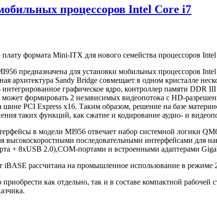
обильных процессоров Intel Core i7
ту формата Mini-ITX для нового семейства процессоров Intel с
I956 предназначена для установки мобильных процессоров Intel 
ая архитектура Sandy Bridge совмещает в одном кристалле нес
 интегрированное графическое ядро, контроллер памяти DDR III 
, может формировать 2 независимых видеопотока с
HD-разрешен
 шине PCI Express x16. Таким образом, решение на базе материн
ения таких функций, как сжатие и кодирование аудио- и видео
терфейсы в модели MI956 отвечает набор системной логики QM
я высокоскоростными последовательными интерфейсами для нако
рта + 8xUSB 2.0),
СОМ-портами
и встроенными адаптерами Gigabi
т iBASE рассчитана на промышленное использование в режиме 2
приобрести как отдельно, так и в составе компактной рабочей
азчика.