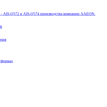
X – AIS-Q572 и AIS-Q574 производства компании AAEON.
ий
ения
атформах