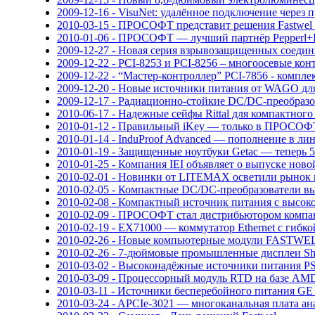
2009-12-16 - VisuNet: удалённое подключение через 
2010-03-15 - ПРОСОФТ представит решения Fastwel
2010-01-06 - ПРОСОФТ — лучший партнёр Pepperl+
2009-12-27 - Новая серия взрывозащищенных соедин
2009-12-22 - PCI-8253 и PCI-8256 – многоосевые 
2009-12-22 - “Мастер-контроллер” PCI-7856 - комп
2009-12-20 - Новые источники питания от WAGO д
2009-12-17 - Радиационно-стойкие DC/DC-преобраз
2010-06-17 - Надежные сейфы Rittal для компактног
2010-01-12 - Правильный iKey — только в ПРОСОФ
2010-01-14 - InduProof Advanced — пополнение в л
2010-01-19 - Защищенные ноутбуки Getac — теперь 5
2010-01-25 - Компания IEI объявляет о выпуске ново
2010-02-01 - Новинки от LITEMAX осветили рынок
2010-02-05 - Компактные DC/DC-преобразователи в
2010-02-08 - Компактный источник питания c высок
2010-02-09 - ПРОСОФТ стал дистрибьютором комп
2010-02-19 - EX71000 — коммутатор Ethernet с гибк
2010-02-26 - Новые компьютерные модули FASTWE
2010-02-26 - 7-дюймовые промышленные дисплеи Sha
2010-03-02 - Высоконадёжные источники питания P
2010-03-09 - Процессорный модуль RTD на базе A
2010-03-11 - Источники бесперебойного питания G
2010-03-24 - APCIe-3021 — многоканальная плата а