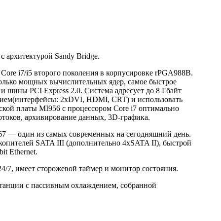
 архитектурой Sandy Bridge.
Core i7/i5 второго поколения в корпусировке rPGA988B.
колько мощных вычислительных ядер, самое быстрое
и шины PCI Express 2.0. Система адресует до 8 Гбайт
ием
(интерфейсы: 2xDVI, HDMI, CRT) и использовать
ской платы MI956 с процессором Core i7 оптимально
потоков, архивирование данных,
3D-графика
.
67 — один из самых современных на сегодняшний день.
пителей SATA III (дополнительно 4xSATA II), быстрой
t Ethernet.
4/7, имеет сторожевой таймер и монитор состояния.
 станции с пассивным охлаждением, собранной