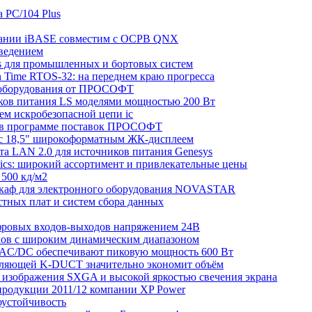
 PC/104 Plus
мпании iBASE совместим с ОСРВ QNX
аведением
us для промышленных и бортовых систем
n Time RTOS-32: на переднем краю прогресса
V-оборудования от ПРОСОФТ
ков питания LS моделями мощностью 200 Вт
нем искробезопасной цепи ic
рь в программе поставок ПРОСОФТ
с 18,5" широкоформатным ЖК-дисплеем
та LAN 2.0 для источников питания Genesys
nics: широкий ассортимент и привлекательные цены
 500 кд/м2
й шкаф для электронного оборудования NOVASTAR
стных плат и систем сбора данных
фровых входов-выходов напряжением 24В
налов с широким динамическим диапазоном
я AC/DC обеспечивают пиковую мощность 600 Вт
авляющей K-DUCT значительно экономит объём
м изображения SXGA и высокой яркостью свечения экрана
 продукции 2011/12 компании XP Power
оустойчивость