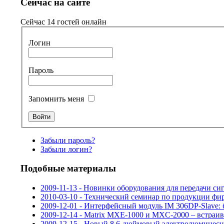
Сейчас на сайте
Сейчас 14 гостей онлайн
Логин
Пароль
Запомнить меня
Забыли пароль?
Забыли логин?
Подобные материалы
2009-11-13 - Новинки оборудования для передачи с
2010-03-10 - Технический семинар по продукции фи
2009-12-01 - Интерфейсный модуль IM 306DP-Slave
2009-12-14 - Matrix MXE-1000 и MXC-2000 – встраи
2009-12-15 - Новый 8,6-дюймовый электролюминес