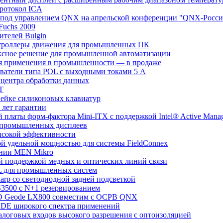
протокол ICA
 под управлением QNX на апрельской конференции "QNX-Росси
Fuchs 2009
ителей Bulgin
контроллеры движения для промышленных ПК
лексное решение для промышленной автоматизации
ля применения в промышленности — в продаже
ователи типа POL с выходными токами 5 А
о центра обработки данных
Т
инейке силиконовых клавиатур
 лет гарантии
й платы форм-фактора Mini-ITX с поддержкой Intel® Active Manag
 промышленных дисплеев
ысокой эффективности
ой удельной мощностью для системы FieldConnex
ании MEN Mikro
ой поддержкой медных и оптических линий связи
L для промышленных систем
rp со светодиодной задней подсветкой
S3500 с N+1 резервированием
MD Geode LX800 совместим с ОСРВ QNX
E DE широкого спектра применений
налоговых входов высокого разрешения с оптоизоляцией