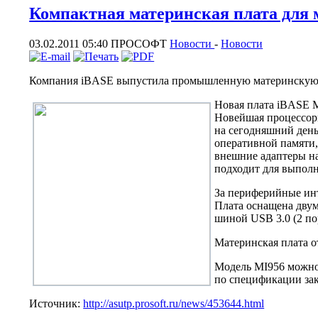
Компактная материнская плата для м
03.02.2011 05:40
ПРОСОФТ
Новости
-
Новости
Компания iBASE выпустила промышленную материнскую пла
Новая плата iBASE M
Новейшая процессорн
на сегодняшний день
оперативной памяти
внешние адаптеры на
подходит для выполн
За периферийные ин
Плата оснащена двум
шиной USB 3.0 (2 по
Материнская плата о
Модель MI956 можно 
по спецификации зак
Источник:
http://asutp.prosoft.ru/news/453644.html