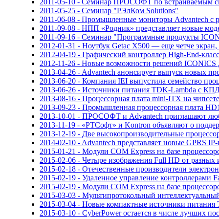
2011-05-10 - Семинар ПРОСОФТ по встраиваемым си
2011-05-25 - Семинар "РЭлКом Solutions"
2011-06-08 - Промышленные мониторы Advantech с 
2011-09-08 - НПП «Родник» представляет новые мо
2011-09-16 - Семинар "Программные продукты ICON
2012-01-31 - Ноутбук Getac X500 — еще четче экран
2012-04-19 - Графический контроллер High-End-клас
2012-11-26 - Новые возможности решений ICONICS 
2013-04-26 - Advantech анонсирует выпуск новых
2013-06-20 - Компания IEI выпустила семейство про
2013-06-26 - Источники питания TDK-Lambda с КПД
2013-08-16 - Процессорная плата mini-ITX на чипс
2013-09-23 - Промышленная процессорная плата HD
2013-10-01 - ПРОСОФТ и Advantech приглашают лю
2013-11-19 - «РТСофт» и Kontron объявляют о подде
2013-12-19 - Две высокопроизводительные процессо
2014-02-10 - Advantech представляет новые GPRS I
2015-01-21 - Модули COM Express на базе процессоро
2015-02-06 - Четыре изображения Full HD от разных
2015-02-18 - Отечественные производители электро
2015-02-19 - Удаленное управление контроллерами F
2015-02-19 - Модули COM Express на базе процессоро
2015-03-03 - Мультипротокольный интеллектуальны
2015-03-04 - Новые компактные источники питания
2015-03-10 - CyberPower остается в числе лучших по