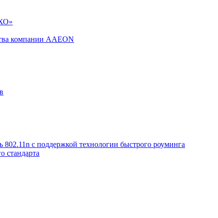
ГХО»
дства компании AAEON
в
ь 802.11n с поддержкой технологии быстрого роуминга
о стандарта