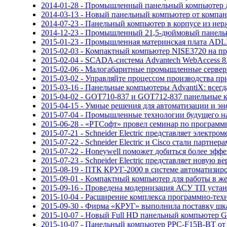
2014-01-28 - Промышленный панельный компьютер 
2014-03-13 - Новый панельный компьютер от компа
2014-07-23 - Панельный компьютер в корпусе из не
2014-12-23 - Промышленный 21,5-дюймовый панел
2015-01-23 - Промышленная материнская плата ADLI
2015-02-03 - Компактный компьютер NISE3720 на про
2015-02-04 - SCADA-система Advantech WebAccess 
2015-02-06 - Малогабаритные промышленные серве
2015-03-02 - Управляйте процессом производства п
2015-03-16 - Панельные компьютеры AdvantiX: всегда
2015-04-02 - GOT710-837 и GOT712-837 панельные к
2015-04-15 - Умные решения для автоматизации и э
2015-07-04 - Промышленные технологии будущего н
2015-06-28 - «РТСофт» провел семинар по програм
2015-07-21 - Schneider Electric представляет элект
2015-07-22 - Schneider Electric и Cisco стали партн
2015-07-22 - Honeywell поможет добиться более эф
2015-07-23 - Schneider Electric представляет новую в
2015-08-19 - ПТК КРУГ-2000 в системе автоматизи
2015-09-01 - Компактный компьютер для работы в 
2015-09-16 - Проведена модернизация АСУ ТП уста
2015-10-04 - Расширение комплекса программно-т
2015-09-30 - Фирма «КРУГ» выполнила поставку шк
2015-10-07 - Новый Full HD панельный компьютер
2015-10-07 - Панельный компьютер PPC-F15B-BT от