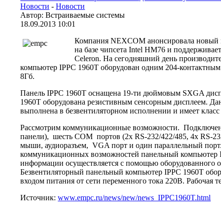
Новости
-
Новости
Автор: Встраиваемые системы
18.09.2013 10:01
Компания NEXCOM анонсировала новый пр
на базе чипсета Intel HM76 и поддерживает 
Celeron. На сегодняшний день производит
компьютер IPPC 1960T оборудован одним 204-контактны
8Гб.
Панель IPPC 1960T оснащена 19-ти дюймовым SXGA диспле
1960T оборудована резистивным сенсорным дисплеем. Дан
выполнена в безвентиляторном исполнении и имеет класс 
Рассмотрим коммуникационные возможности. Подключение
панели), шесть COM портов (2x RS-232/422/485, 4x RS-23
мыши, аудиоразъем, VGA порт и один параллельный порт. 
коммуникационных возможностей панельный компьютер IPP
информации осуществляется с помощью оборудованного отс
Безвентиляторный панельный компьютер IPPC 1960T обору
входом питания от сети переменного тока 220В. Рабочая те
Источник:
www.empc.ru/news/new/news_IPPC1960T.html