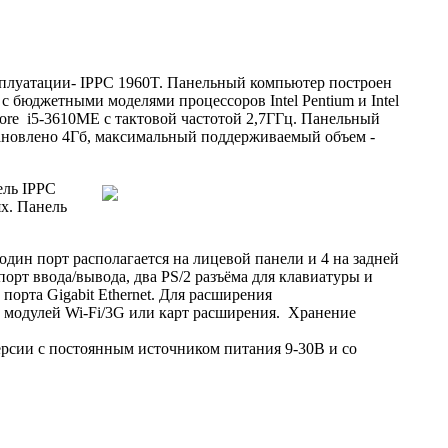
уатации- IPPC 1960T. Панельный компьютер построен
е с бюджетными моделями процессоров Intel Pentium и Intel
Core i5-3610ME с тактовой частотой 2,7ГГц. Панельный
ановлено 4Гб, максимальный поддерживаемый объем -
ель IPPC
х. Панель
н порт располагается на лицевой панели и 4 на задней
рт ввода/вывода, два PS/2 разъёма для клавиатуры и
орта Gigabit Ethernet. Для расширения
 модулей Wi-Fi/3G или карт расширения. Хранение
рсии с постоянным источником питания 9-30В и со