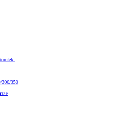
iomtek.
0/300/350
итае