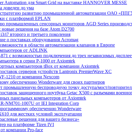
cher Automation для Smart Grid на выставке HANNOVER MESSE
а доведен до ума
ила стратегию развитию промышленной автоматизации ОАО «ПП
тики с платформой EPLAN
ерию промышленных сенсорных мониторов AGD Series произво
: новые решения на базе Atom D2700
3/i7 второго и третьего поколения
ние о поставках оборудования Acromag
возможности в области автоматизации клапанов в Европе
 компьютеров от ADLINK
-871 с возможностью подключения до трех независимых дисплее
мпьютера в серии P-1000 от Axiomtek
портных компьютеров tBox от компании Axiomtek
поставок серверов устройств Lantronix PremierWave XC
SWF-1210 от компании Nexcom
ному обеспечению Wonderware для своих партнеров
ает промышленную беспроводную точку доступа/мост/повторител
 поставок защищенного ноутбука Getac X500 с разъемами военног
нных панельных компьютеров от Axiomtek
R-NM701-1007U от IEI Integration Corp
 программному обеспечению Wonderware
610 для жестких условий эксплуатации
раслевые решения для вашего бизнеса»
ер на платформе Tizen IVI
от компании Pro-face