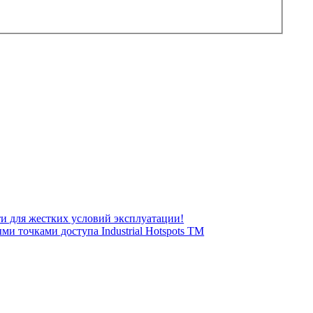
ти для жестких условий эксплуатации!
и точками доступа Industrial Hotspots TM