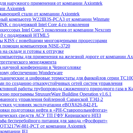
для наружного применения от компании Axiomtek
нии Axiomtek
ржавеющей стали от компании Axiomtek
ьный компьютер W22IB3S-PCA3 от компании Winmate
NK с поддержкой Intel Core 4-го поколения
цессорах Intel Core 5 поколения от компании Nexcom
8.0 с поддержкой HTML5
ры KISS с новейшими многоядерными процессорами
ри помощи компьютеров NISE-3720
 на складе и готовы к отгрузке
омпьютеры для применения на железной дороге от компании Ax
нергетического менеджмента
а научной конференции в Черноголовке
мному обеспечению Wonderware
ромеханические и цифровые термостаты для фанкойлов серии ТС10
ерами по созданию отказоустойчивых сетей систем управления
фективной работы трубопровода сжиженного природного газа в К
ерсию программы StruxureWare Building Operation v1.6.1
рованного управления бойлерной Саранской ТЭЦ-2
жестких условиях эксплуатации eBOX626-842-FL
новки подготовки нефти в «РН-Ставропольнефтегаз»
ехнических средств АСУ ТП ГФУ Киришского НПЗ
афа бесперебойного питания для завода «Фосфорит»
 GOT3217W-881-РСТ от компании Axiomtek
 компании IEI