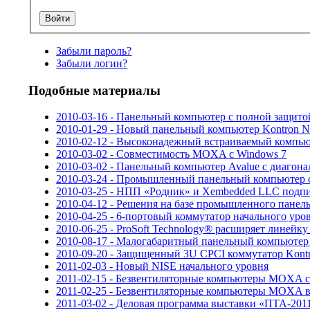
Забыли пароль?
Забыли логин?
Подобные материалы
2010-03-16 - Панельный компьютер с полной защито
2010-01-29 - Новый панельный компьютер Kontron Nan
2010-02-12 - Высоконадежный встраиваемый компь
2010-03-02 - Совместимость MOXA с Windows 7
2010-03-02 - Панельный компьютер Avalue c диагона
2010-03-24 - Промышленный панельный компьютер с 
2010-03-25 - НПП «Родник» и Xembedded LLC подпи
2010-04-12 - Решения на базе промышленного пане
2010-04-25 - 6-портовый коммутатор начального уро
2010-06-25 - ProSoft Technology® расширяет линейк
2010-08-17 - Малогабаритный панельный компьютер 
2010-09-20 - Защищенный 3U CPCI коммутатор Kontr
2011-02-03 - Новый NISE начального уровня
2011-02-15 - Безвентиляторные компьютеры MOXA 
2011-02-25 - Безвентиляторные компьютеры MOXA в 
2011-03-02 - Деловая программа выставки «ПТА-201