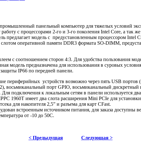
омышленный панельный компьютер для тяжелых условий экспл
работу с процессорами 2-го и 3-го поколения Intel Core, а так ж
ель предлагает модель с предустановленным процессором Intel 
м слотом оперативной памяти DDR3 формата SO-DIMM, предуст
ем с соотношением сторон 4:3. Для удобства пользования мод
ная модель предназначена для использования в суровых условия
защиты IP66 по передней панели.
 периферийных устройств возможно через пять USB портов (оди
2), восьмиканальный порт GPIO, восьмиканальный дискретный по
Для подключения к локальным сетям в панели используется два п
C 1960T имеет два слота расширения Mini PCIe для установки
ека для накопителя 2,5” и разъема для карт CFast.
дован встроенным источником питания, для заказа доступны ве
мпература от -10 до 50С.
< Предыдущая
Следующая >