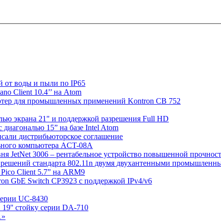
й от воды и пыли по IP65
o Client 10.4’’ на Atom
ютер для промышленных применений Kontron CB 752
лью экрана 21" и поддержкой разрешения Full HD
диагональю 15” на базе Intel Atom
сали дистрибьюторское соглашение
льного компьютера ACT-08A
вня JetNet 3006 – рентабельное устройство повышенной прочнос
у решений стандарта 802.11n двумя двухантенными промышленным
Pico Client 5.7” на ARM9
on GbE Switch CP3923 с поддержкой IPv4/v6
серии UC-8430
19'' стойку серии DA-710
1»