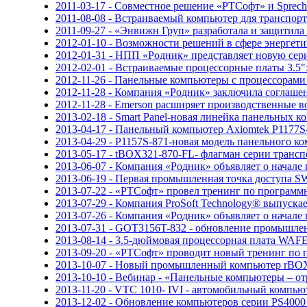
2011-03-17 - Совместное решение «РТСофт» и Spre
2011-08-08 - Встраиваемый компьютер для транспорт
2011-09-27 - «Энвижн Груп» разработала и защит
2012-01-10 - Возможности решений в сфере энерге
2012-01-31 - НПП «Родник» представляет новую с
2012-02-01 - Встраиваемые процессорные платы 3.5"
2012-11-26 - Панельные компьютеры с процессорами i
2012-11-28 - Компания «Родник» заключила соглаше
2012-11-28 - Emerson расширяет производственные 
2013-02-18 - Smart Panel-новая линейка панельных
2013-04-17 - Панельный компьютер Axiomtek P1177S
2013-04-29 - P1157S-871-новая модель панельного ко
2013-05-17 - tBOX321-870-FL- флагман серии транс
2013-06-07 - Компания «Родник» объявляет о начале 
2013-06-19 - Первая промышленная точка доступа 
2013-07-22 - «РТСофт» провел тренинг по программ
2013-07-29 - Компания ProSoft Technology® выпуск
2013-07-26 - Компания «Родник» объявляет о начале
2013-07-31 - GOT3156T-832 - обновление промышле
2013-08-14 - 3.5-дюймовая процессорная плата WAFE
2013-09-20 - «РТСофт» проводит новый тренинг по
2013-10-07 - Новый промышленный компьютер rBOX
2013-10-10 - Вебинар - «Панельные компьютеры – от
2013-11-20 - VTC 1010- IVI - автомобильный компьют
2013-12-02 - Обновление компьютеров серии PS4000 