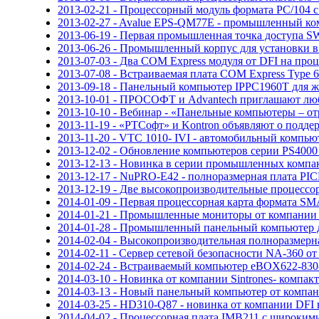
2013-02-21 - Процессорный модуль формата PC/104 с 
2013-02-27 - Avalue EPS-QM77E - промышленный ком
2013-06-19 - Первая промышленная точка доступа 
2013-06-26 - Промышленный корпус для установки в
2013-07-03 - Два COM Express модуля от DFI на проце
2013-07-08 - Встраиваемая плата COM Express Type
2013-09-18 - Панельный компьютер IPPC1960T для ж
2013-10-01 - ПРОСОФТ и Advantech приглашают лю
2013-10-10 - Вебинар - «Панельные компьютеры – от
2013-11-19 - «РТСофт» и Kontron объявляют о подде
2013-11-20 - VTC 1010- IVI - автомобильный компьют
2013-12-02 - Обновление компьютеров серии PS4000 
2013-12-13 - Новинка в серии промышленных компа
2013-12-17 - NuPRO-E42 - полноразмерная плата P
2013-12-19 - Две высокопроизводительные процессо
2014-01-09 - Первая процессорная карта формата S
2014-01-21 - Промышленные мониторы от компании 
2014-01-28 - Промышленный панельный компьютер 
2014-02-04 - Высокопроизводительная полноразмерн
2014-02-11 - Сервер сетевой безопасности NA-360 о
2014-02-24 - Встраиваемый компьютер eBOX622-830
2014-03-10 - Новинка от компании Sintrones- комп
2014-03-13 - Новый панельный компьютер от компа
2014-03-25 - HD310-Q87 - новинка от компании DFI
2014-04-02 - Процессорная плата IMB211 с широки