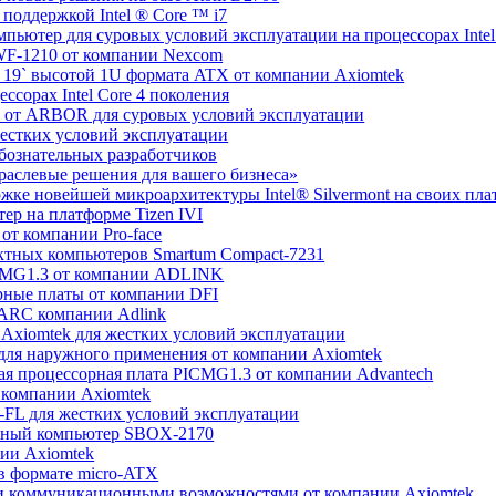
поддержкой Intel ® Core ™ i7
пьютер для суровых условий эксплуатации на процессорах Intel
SWF-1210 от компании Nexcom
 19` высотой 1U формата ATX от компании Axiomtek
ссорах Intel Core 4 поколения
 6 от ARBOR для суровых условий эксплуатации
естких условий эксплуатации
бознательных разработчиков
раслевые решения для вашего бизнеса»
ржке новейшей микроархитектуры Intel® Silvermont на своих пл
ер на платформе Tizen IVI
от компании Pro-face
ктных компьютеров Smartum Compact-7231
ICMG1.3 от компании ADLINK
рные платы от компании DFI
MARC компании Adlink
Axiomtek для жестких условий эксплуатации
для наружного применения от компании Axiomtek
ая процессорная плата PICMG1.3 от компании Advantech
т компании Axiomtek
-FL для жестких условий эксплуатации
актный компьютер SBOX-2170
нии Axiomtek
 в формате micro-ATX
ми коммуникационными возможностями от компании Axiomtek