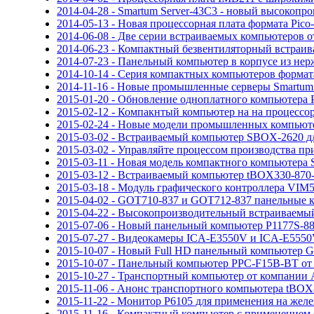
2014-04-28 - Smartum Server-43C3 - новый высокоп
2014-05-13 - Новая процессорная плата формата Pic
2014-06-08 - Две серии встраиваемых компьютеров
2014-06-23 - Компактный безвентиляторный встраи
2014-07-23 - Панельный компьютер в корпусе из не
2014-10-14 - Серия компактных компьютеров формата
2014-11-16 - Новые промышленные серверы Smartum
2015-01-20 - Обновление одноплатного компьютера
2015-02-12 - Компакнтый компьютер на на процессор
2015-02-24 - Новые модели промышленных компьют
2015-03-02 - Встраиваемый компьютер SBOX-2620 д
2015-03-02 - Управляйте процессом производства п
2015-03-11 - Новая модель компактного компьютера
2015-03-12 - Встраиваемый компьютер tBOX330-870
2015-03-18 - Модуль графического контроллера VIM5
2015-04-02 - GOT710-837 и GOT712-837 панельные к
2015-04-22 - Высокопроизводительный встраиваемы
2015-07-06 - Новый панельный компьютер P1177S-88
2015-07-27 - Видеокамеры ICA-E3550V и ICA-E555
2015-10-07 - Новый Full HD панельный компьютер
2015-10-07 - Панельный компьютер PPC-F15B-BT от
2015-10-27 - Транспортный компьютер от компании A
2015-11-06 - Анонс транспортного компьютера tBOX
2015-11-22 - Монитор P6105 для применения на жел
2015-11-16 - Компактный компьютер с применением 