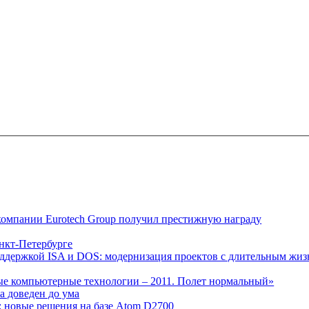
 компании Eurotech Group получил престижную награду
анкт-Петербурге
поддержкой ISA и DOS: модернизация проектов с длительным жи
ые компьютерные технологии – 2011. Полет нормальный»
а доведен до ума
: новые решения на базе Atom D2700