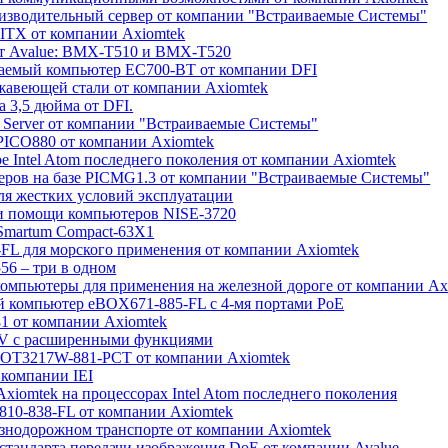
роизводительный сервер от компании "Встраиваемые Системы"
o-ITX от компании Axiomtek
 от Avalue: BMX-T510 и BMX-T520
ваемый компьютер EC700-BT от компании DFI
ржавеющей стали от компании Axiomtek
 3,5 дюйма от DFI.
 Server от компании "Встраиваемые Системы"
 PICO880 от компании Axiomtek
е Intel Atom последнего поколения от компании Axiomtek
еров на базе PICMG1.3 от компании "Встраиваемые Системы"
ля жестких условий эксплуатации
ри помощи компьютеров NISE-3720
 Smartum Compact-63X1
-FL для морского применения от компании Axiomtek
56 – три в одном
омпьютеры для применения на железной дороге от компании Ax
й компьютер eBOX671-885-FL с 4-мя портами PoE
1 от компании Axiomtek
0V с расширенными функциями
 GOT3217W-881-РСТ от компании Axiomtek
 компании IEI
xiomtek на процессорах Intel Atom последнего поколения
810-838-FL от компании Axiomtek
езнодорожном транспорте от компании Axiomtek
стандарта передачи изображения DoE от компании Avalue