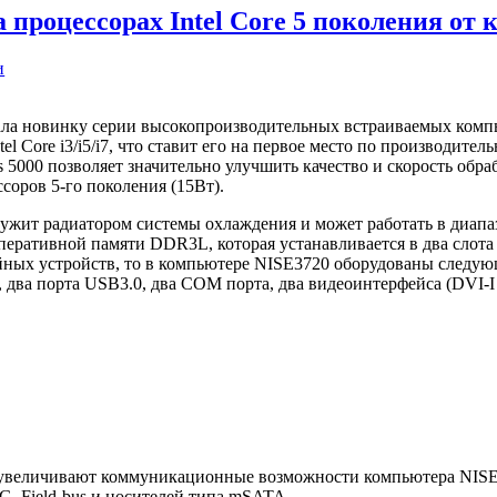
процессорах Intel Core 5 поколения от
и
ала новинку серии высокопроизводительных встраиваемых комп
tel Core i3/i5/i7, что ставит его на первое место по производи
cs 5000 позволяет значительно улучшить качество и скорость обр
соров 5-го поколения (15Вт).
ужит радиатором системы охлаждения и может работать в диапа
оперативной памяти DDR3L, которая устанавливается в два слота
ных устройств, то в компьютере NISE3720 оборудованы следу
.0, два порта USB3.0, два COM порта, два видеоинтерфейса (DVI-I
 увеличивают коммуникационные возможности компьютера NIS
3G, Field-bus и носителей типа mSATA.