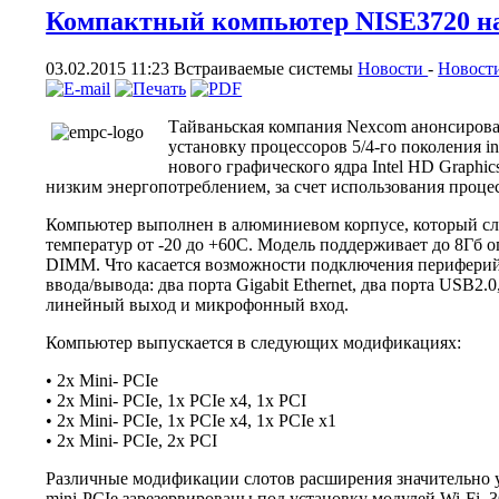
Компактный компьютер NISE3720 на 
03.02.2015 11:23
Встраиваемые системы
Новости
-
Новост
Тайваньская компания Nexcom анонсиров
установку процессоров 5/4-го поколения in
нового графического ядра Intel HD Graphi
низким энергопотреблением, за счет использования процес
Компьютер выполнен в алюминиевом корпусе, который сл
температур от -20 до +60С. Модель поддерживает до 8Гб 
DIMM. Что касается возможности подключения периферий
ввода/вывода: два порта Gigabit Ethernet, два порта USB2
линейный выход и микрофонный вход.
Компьютер выпускается в следующих модификациях:
• 2х Mini- PCIe
• 2x Mini- PCIe, 1x PCIe x4, 1x PCI
• 2x Mini- PCIe, 1x PCIe x4, 1x PCIe x1
• 2x Mini- PCIe, 2x PCI
Различные модификации слотов расширения значительно
mini-PCIe зарезервированы под установку модулей Wi-Fi, 