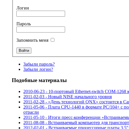
Логин
Пароль
Запомнить меня
Забыли пароль?
Забыли логин?
Подобные материалы
2010-06-23 - 10-портовый Ethernet-switch COM-1268
2011-02-03 - Новый NISE начального уровня
2011-02-28 - «День технологий QNX» состоится в С
2011-05-06 - Плата CPU-1440 в формате PC/104+ с 
отрасли
2011-05-10 - Итоги пресс-конференции «Встраиваем
2011-08-08 - Встраиваемый компьютер для транспорт
2012-02-01 - Встраиваемые процессорные платы 3.5"