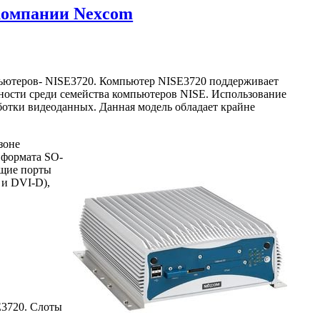
 компании Nexcom
ьютеров- NISE3720. Компьютер NISE3720 поддерживает
тельности среди семейства компьютеров NISE. Использование
аботки видеоданных. Данная модель обладает крайне
зоне
 формата SO-
ющие порты
 и DVI-D),
E3720. Слоты