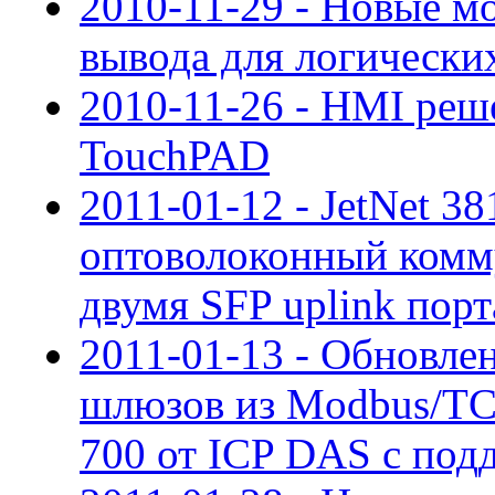
2010-11-29 - Новые м
вывода для логическ
2010-11-26 - HMI реш
TouchPAD
2011-01-12 - JetNet 3
оптоволоконный комму
двумя SFP uplink порта
2011-01-13 - Обновле
шлюзов из Modbus/TC
700 от ICP DAS с под