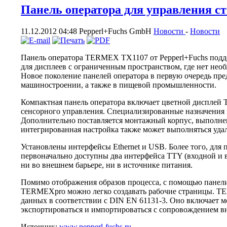
Панель оператора для управления с
11.12.2012 04:48
Pepperl+Fuchs GmbH
Новости
-
Новости
Панель оператора TERMEX TX1107 от Pepperl+Fuchs поддер
для дисплеев с ограниченным пространством, где нет необ
Новое поколение панелей оператора в первую очередь пр
машиностроении, а также в пищевой промышленности.
Компактная панель оператора включает цветной дисплей T
сенсорного управления. Специализированные назначения к
Дополнительно поставляется монтажный корпус, выполне
интегрированная настройка также может выполняться удал
Установлены интерфейсы Ethernet и USB. Более того, для
первоначально доступны два интерфейса TTY (входной и 
ни во внешнем барьере, ни в источнике питания.
Помимо отображения образов процесса, с помощью пане
TERMEXpro можно легко создавать рабочие страницы. TE
данных в соответствии с DIN EN 61131-3. Оно включает м
экспортироваться и импортироваться с сопровождением в
Источник:
www.pepperl-fuchs.ru