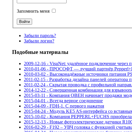
Запомнить меня
Забыли пароль?
Забыли логин?
Подобные материалы
2009-12-16 - VisuNet: удалённое подключение через 
2010-01-06 - ПРОСОФТ — лучший партнёр Pepperl+
2010-03-02 - Высоконадёжные источники питания P
2011-02-15 - Разработка дизайна панелей оператора 
2011-02-24 - Скрытая проводка с профильной напр
2014-12-22 - Совершенная комбинация для взрывооп
2015-03-11 - Компания ОВЕН начинает продажи мо
2015-04-01 - Всегда верное соединение
2015-04-09 - FDH-1. С первого нажатия
2015-04-24 - Модуль KE5 AS-интерфейса со вставны
2015-10-02 - Компания PEPPERL+FUCHS приобрела 
2015-12-13 - Новые фотоэлектрические датчики R10
2016-02-29 - F192 – УВЧ головка с функцией считы