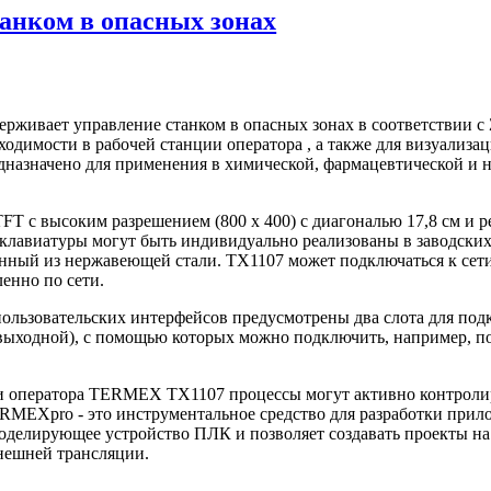
танком в опасных зонах
живает управление станком в опасных зонах в соответствии с 
ходимости в рабочей станции оператора , а также для визуализац
едназначено для применения в химической, фармацевтической и
FT с высоким разрешением (800 x 400) с диагональю 17,8 см и
лавиатуры могут быть индивидуально реализованы в заводских 
нный из нержавеющей стали. TX1107 может подключаться к сет
енно по сети.
 пользовательских интерфейсов предусмотрены два слота для по
выходной), с помощью которых можно подключить, например, п
ли оператора TERMEX TX1107 процессы могут активно контрол
RMEXpro - это инструментальное средство для разработки при
оделирующее устройство ПЛК и позволяет создавать проекты на
нешней трансляции.