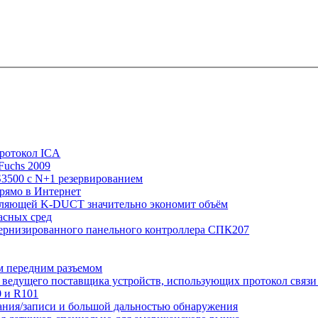
протокол ICA
Fuchs 2009
S3500 с N+1 резервированием
прямо в Интернет
авляющей K-DUCT значительно экономит объём
асных сред
дернизированного панельного контроллера СПК207
м передним разъемом
ведущего поставщика устройств, использующих протокол связ
0 и R101
вания/записи и большой дальностью обнаружения