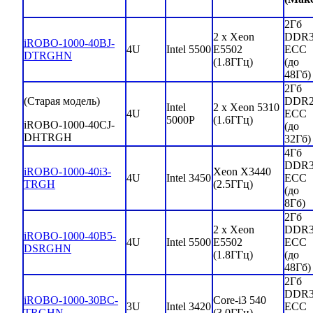
2Гб
2 x Xeon
DDR
iROBO-1000-40BJ-
4U
Intel 5500
E5502
ECC
DTRGHN
(1.8ГГц)
(до
48Гб)
2Гб
(Старая модель)
DDR
Intel
2 x Xeon 5310
4U
ECC
5000P
(1.6ГГц)
iROBO-1000-40CJ-
(до
DHTRGH
32Гб)
4Гб
DDR
iROBO-1000-40i3-
Xeon X3440
4U
Intel 3450
ECC
TRGH
(2.5ГГц)
(до
8Гб)
2Гб
2 x Xeon
DDR
iROBO-1000-40B5-
4U
Intel 5500
E5502
ECC
DSRGHN
(1.8ГГц)
(до
48Гб)
2Гб
DDR
iROBO-1000-30BC-
Core-i3 540
3U
Intel 3420
ECC
TRGHN
(3.0ГГц)