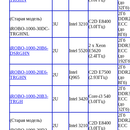
(до
32Гб)
2Гб
(Старая модель)
DDR
C2D E8400
3U
Intel 3210
ECC
(3.0ГГц)
iROBO-1000-30DC-
(до
TRGHNL
8Гб)
2Гб
2 x Xeon
DDR
iROBO-1000-20B6-
2U
Intel 5520
E5620
ECC
DSRGHN
(2.4ГГц)
(до
192Гб
2Гб
iROBO-1000-20E6-
Intel
C2D E7500
DDR
2U
TRGHN
Q965
(2.93ГГц)
(до
8Гб)
2Гб
DDR
iROBO-1000-20B3-
Core-i3 540
2U
Intel 3420
ECC
TRGH
(3.0ГГц)
(до
32Гб)
2Гб
(Старая модель)
DDR
C2D E8400
2U
Intel 3210
ECC
(3.0ГГц)