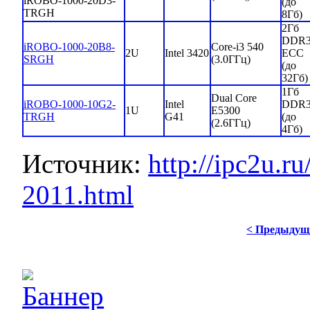
iROBO-1000-20D3-
(до
TRGH
8Гб)
2Гб
DDR
iROBO-1000-20B8-
Core-i3 540
2U
Intel 3420
ECC
SRGH
(3.0ГГц)
(до
32Гб)
1Гб
Dual Core
iROBO-1000-10G2-
Intel
DDR
1U
E5300
TRGH
G41
(до
(2.6ГГц)
4Гб)
Источник:
http://ipc2u.
2011.html
< Предыдущ