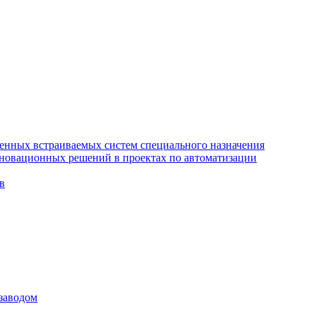
венных встраиваемых систем специального назначения
нновационных решений в проектах по автоматизации
в
заводом