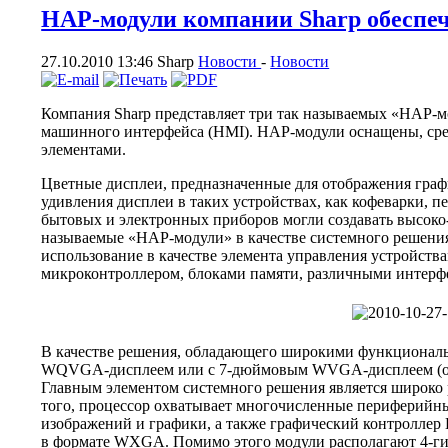
HAP-модули компании Sharp обеспе
27.10.2010 13:46
Sharp
Новости
-
Новости
Компания Sharp представляет три так называемых «HAP-мо
машинного интерфейса (HMI). HAP-модули оснащены, ср
элементами.
Цветные дисплеи, предназначенные для отображения граф
удивления дисплеи в таких устройствах, как кофеварки, 
бытовых и электронных приборов могли создавать высоко
называемые «HAP-модули» в качестве системного решения p
использование в качестве элемента управления устройс
микроконтроллером, блоками памяти, различными интерф
В качестве решения, обладающего широкими функционал
WQVGA-дисплеем или с 7-дюймовым WVGA-дисплеем (оба со
Главным элементом системного решения является широко
того, процессор охватывает многочисленные периферийны
изображений и графики, а также графический контролле
в формате WXGA. Помимо этого модули располагают 4-г