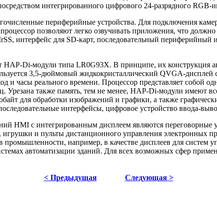
посредством интегрированного цифрового 24-разрядного RGB-и
гочисленные периферийные устройства. Для подключения каме
процессор позволяют легко озвучивать приложения, что должно 
IrSS, интерфейс для SD-карт, последовательный периферийный и
ет HAP-Di-модули типа LR0G93X. В принципе, их конструкция а
льзуется 3,5-дюймовый жидкокристаллический QVGA-дисплей с
од и часы реального времени. Процессор представляет собой о
ц. Урезана также память, тем не менее, HAP-Di-модули имеют 
лобайт для обработки изображений и графики, а также графичес
последовательные интерфейсы, цифровое устройство ввода-выв
ий HMI с интегрированным дисплеем являются переговорные у
, игрушки и пульты дистанционного управления электронных при
в промышленности, например, в качестве дисплеев для систем 
стемах автоматизации зданий. Для всех возможных сфер примен
< Предыдущая
Следующая >