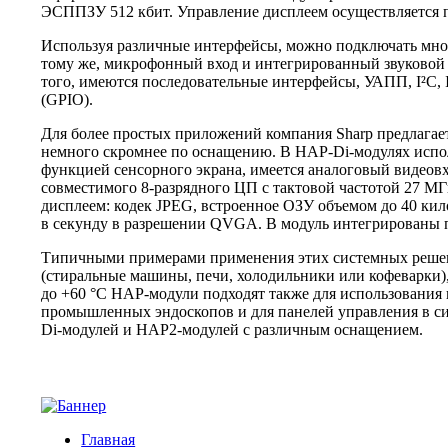
ЭСППЗУ 512 кбит. Управление дисплеем осуществляется 
Используя различные интерфейсы, можно подключать мно
тому же, микрофонный вход и интегрированный звуковой 
того, имеются последовательные интерфейсы, УАПП, I²C, 
(GPIO).
Для более простых приложений компания Sharp предлага
немного скромнее по оснащению. В HAP-Di-модулях испо
функцией сенсорного экрана, имеется аналоговый видеовх
совместимого 8-разрядного ЦП с тактовой частотой 27 МГ
дисплеем: кодек JPEG, встроенное ОЗУ объемом до 40 ки
в секунду в разрешении QVGA. В модуль интегрированы 
Типичными примерами применения этих системных решен
(стиральные машины, печи, холодильники или кофеварки)
до +60 °C HAP-модули подходят также для использования 
промышленных эндоскопов и для панелей управления в си
Di-модулей и HAP2-модулей с различным оснащением.
Главная