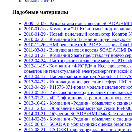
Забыли логин?
Подобные материалы
2009-12-09 - Разработана новая версия SCADA/HMI D
2010-01-18 - Компания "ПЛКСистемы" подтвердила 
2010-01-29 - Новый панельный компьютер Kontron Nan
2010-02-25 - Компания Pro-face анонсирует новую 
2010-11-26 - HMI решение от ICP DAS – серия Touc
2011-03-01 - Выпущена новая версия SCADA/HMI Da
2012-01-27 - Компания Sharp представляет новую 
2012-04-24 - Партнерское соглашение между «РТСоф
2012-11-19 - Компании «ФИОРД» и Исследовательск
объектов интеллектуальной электроэнергетической 
2013-04-17 - Панельный компьютер Axiomtek P1177S
2013-04-22 - Инновационное решение в сфере HMI 
2013-04-29 - P1157S-871-новая модель панельного ко
2013-05-30 - 2 высокопроизводительных панельных 
2013-07-22 - «РТСофт» провел тренинг по программ
2013-10-02 - Компания «Родник» объявляет о скидках
2013-12-02 - Обновление компьютеров серии PS4000 
2014-01-21 - Обучение SCADA/HMI DataRate стало 
2014-02-26 - Компания «Родник» объявляет о специа
2015-08-05 - SCADA и мобильники: оценка безопас
2015-08-21 - CS-CERT предупредила организации о