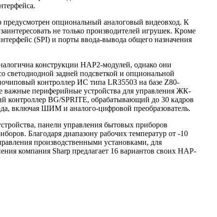
нтерфейса.
р предусмотрен опциональный аналоговый видеовход. К
заинтересовать не только производителей игрушек. Кроме
нтерфейс (SPI) и порты ввода-вывода общего назначения
налогична конструкции HAP2-модулей, однако они
о светодиодной задней подсветкой и опциональной
дночиповый контроллер ИС типа LR35503 на базе Z80-
все важные периферийные устройства для управления ЖК-
кий контроллер BG/SPRITE, обрабатывающий до 30 кадров
ода, включая ШИМ и аналого-цифровой преобразователь.
стройства, панели управления бытовых приборов
боров. Благодаря диапазону рабочих температур от -10
управления производственными установками, для
ения компания Sharp предлагает 16 вариантов своих HAP-