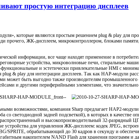
чивают простую интеграцию дисплеев
дуля», которые являются простым решением plug & play для прос
еди прочего, ЖК-дисплеем, микроконтроллером, блоками памят
ической информации, все чаще находят применение в потребит
переговорные устройства, микроволновые печи, стиральные маши
-функциональные и эстетически привлекательные HMI с минимал
lug & play для интеграции дисплеев. Так как HAP-модули рассч
твами может быть выгодно также производителям промышленног
ейсами и другими периферийными элементами, что значительно 
ьными возможностями, компания Sharp предлагает HAP2-модул
 светодиодной задней подсветкой), в которых в качестве опц
 распространенный и высокопроизводительный 32-разрядный ЦП
е устройства для управления ЖК-дисплеем: кодек JPEG, встрое
р BG/SPRITE, обрабатывающий до 30 кадров в секунду и обеспе
игабитным накопителем NAND Flash для хранения программ и 