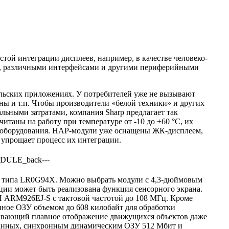
той интеграции дисплеев, например, в качестве человеко-
и, различными интерфейсами и другими периферийными
ельских приложениях. У потребителей уже не вызывают
ны и т.п. Чтобы производители «белой техники» и других
ьными затратами, компания Sharp предлагает так
итаны на работу при температуре от -10 до +60 °C, их
о оборудования. HAP-модули уже оснащены ЖК-дисплеем,
упрощает процесс их интеграции.
и типа LR0G94X. Можно выбрать модули с 4,3-дюймовым
ии может быть реализована функция сенсорного экрана.
 ARM926EJ-S с тактовой частотой до 108 МГц. Кроме
нное ОЗУ объемом до 608 килобайт для обработки
чивающий плавное отображение движущихся объектов даже
данных, синхронным динамическим ОЗУ 512 Мбит и