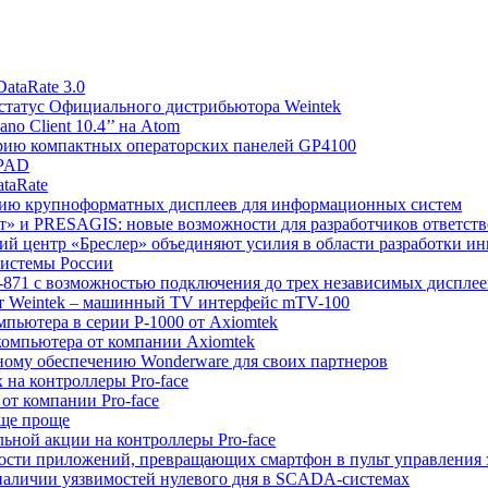
ataRate 3.0
статус Официального дистрибьютора Weintek
o Client 10.4’’ на Atom
серию компактных операторских панелей GP4100
hPAD
taRate
серию крупноформатных дисплеев для информационных систем
т» и PRESAGIS: новые возможности для разработчиков ответст
ий центр «Бреслер» объединяют усилия в области разработки и
системы России
-871 с возможностью подключения до трех независимых дисплее
от Weintek – машинный TV интерфейс mTV-100
мпьютера в серии P-1000 от Axiomtek
компьютера от компании Axiomtek
ному обеспечению Wonderware для своих партнеров
 на контроллеры Pro-face
от компании Pro-face
еще проще
льной акции на контроллеры Pro-face
ности приложений, превращающих смартфон в пульт управления 
 наличии уязвимостей нулевого дня в SCADA-системах