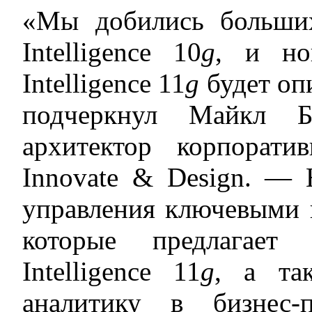
«Мы добились больших
Intelligence 10
g
, и но
Intelligence 11
g
будет оп
подчеркнул Майкл Бл
архитектор корпорат
Innovate & Design. —
управления ключевыми 
которые предлагает 
Intelligence 11
g
, а та
аналитику в бизнес-