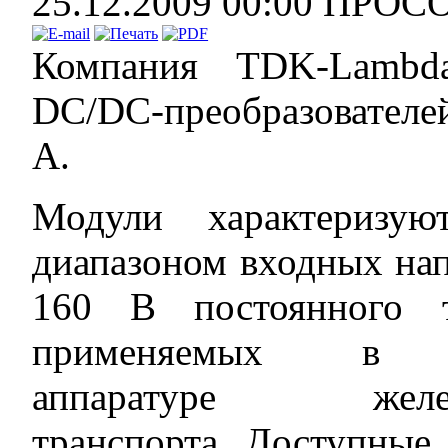
25.12.2009 00:00
ПРОС
Компания TDK-Lambda
DC/DC-преобразователе
A.
Модули характеризу
диапазоном входных н
160 В постоянного 
применяемых в э
аппаратуре железн
транспорта. Доступные