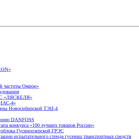
MRON»
ей частоты Омрон»
рудования
ГЭС «ЛЯСКЕЛЯ»
РНАС-4»
бины Новосибирской ТЭЦ-4
дованию DANFOSS
тапа конкурса «100 лучших товаров России»
облока Гусиноозерской ГРЭС
изации испытательного стенда гусениц транспортных средств