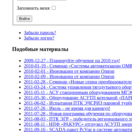
Запомнить меня
Забыли пароль?
Забыли логин?
Подобные материалы
2009-12-27 - Планируйте обучение на 2010 год!
2010-01-19 - Семинар «Системы автоматизации O
2010-02-01 - Инновации от компании Omron
2010-02-09 - Инновации от компании Omron
2011-02-28 - Семинар «Новые серии преобразовател
2011-03-24 - Система управления тягодутьевого обо
2011-05-11 - АСУ станционным оборудованием М
2011-05-30 - Оборудование АСУТП котельной «ПА
2011-06-02 - Испытания ПТК ЭЧСРИЗ паровой тур
2011-07-26 - Июль – не время для каникул!
2011-07-28 - Новая программа обучения по обору
2011-08-03 - ПТК ЭГР – победитель регионального э
2011-08-11 - НПФ «РАКУРС» отгрузил АСУТП энерг
2011-09-16 - SCADA-пакет PcVue в системе автомат