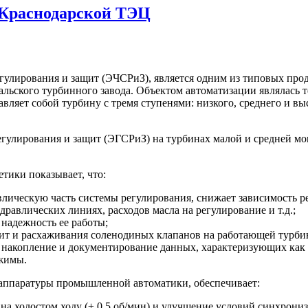
 Краснодарской ТЭЦ
гулирования и защит (ЭЧСРиЗ), является одним из типовых про
альского турбинного завода. Объектом автоматизации являлась т
тавляет собой турбину с тремя ступенями: низкого, среднего и в
гулирования и защит (ЭГСРиЗ) на турбинах малой и средней м
тики показывает, что:
лическую часть системы регулирования, снижает зависимость ре
дравлических линиях, расходов масла на регулирование и т.д.;
 надежность ее работы;
ит и расхаживания соленодиных клапанов на работающей турби
и накопление и документирование данных, характеризующих как
ежимы.
ппаратуры промышленной автоматики, обеспечивает:
на холостом ходу (± 0,5 об/мин) и улучшение условий синхрони