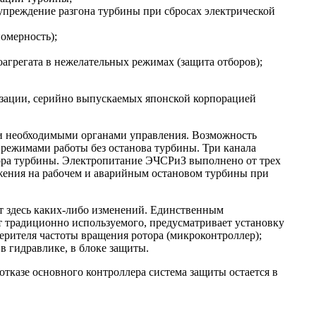
упреждение разгона турбины при сбросах электрической
омерность);
агрегата в нежелательных режимах (защита отборов);
зации, серийно выпускаемых японской корпорацией
 и необходимыми органами управления. Возможность
 режимами работы без останова турбины. Три канала
тора турбины. Электропитание ЭЧСРиЗ выполнено от трех
жения на рабочем и аварийным остановом турбины при
ет здесь каких-либо изменений. Единственным
т традиционно используемого, предусматривает установку
ерителя частоты вращения ротора (микроконтроллер);
в гидравлике, в блоке защиты.
тказе основного контроллера система защиты остается в