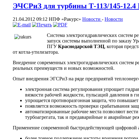
ЭЧСРиЗ для турбины Т-113/145-12.4
21.04.2012 09:12
НПФ «Ракурс»
Новости
-
Новости
Система электрогидравлических систем ре
запуск системы выполненной по заказу Ур
ПГУ
Краснодарской ТЭЦ
, которая предс
от котла-утилизатора.
Внедрение современных электрогидравлических систем ре
реальных преимуществ и новых возможностей.
Опыт внедрения ЭГСРиЗ на ряде предприятий теплоэнерге
электронная система регулирования упрощает гидрав
вязкости рабочей жидкости, пульсаций давления в ги
упрощается противоразгонная защита, что повышает
появляется возможность проверки срабатывания защ
автоматизированные рабочие места позволяют вест
турбоагрегата, так и предаварийные и аварийные р
Применение современной быстродействующей цифровой а
более точное поддержание частоты вращения ротора 