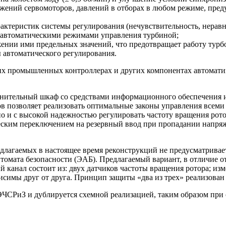
жений сервомоторов, давлений в отборах в любом режиме, пред
актеристик системы регулирования (нечувствительность, неравн
 автоматическими режимами управления турбиной;
нии ими предельных значений, что предотвращает работу турбо
 автоматического регулирования.
х промышленных контроллерах и других компонентах автомати
олнительный шкаф со средствами информационного обеспечения
в позволяет реализовать оптимальные законы управления всеми
но и с высокой надежностью регулировать частоту вращения ро
ческим переключением на резервный ввод при пропадании напря
едлагаемых в настоящее время реконструкций не предусматрива
томата безопасности (ЭАБ). Предлагаемый вариант, в отличие о
канал состоит из: двух датчиков частоты вращения ротора; изм
симы друг от друга. Принцип защиты «два из трех» реализован 
СРиЗ и дублируется схемной реализацией, таким образом при о