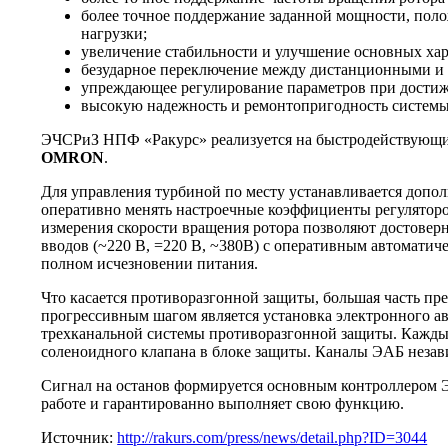
более точное поддержание заданной мощности, поло
нагрузки;
увеличение стабильности и улучшение основных хар
безударное переключение между дистанционными и
упреждающее регулирование параметров при достиже
высокую надежность и ремонтопригодность системы
ЭЧСРиЗ НПФ «Ракурс» реализуется на быстродействующи
OMRON
.
Для управления турбиной по месту устанавливается доп
оперативно менять настроечные коэффициенты регуляторо
измерения скорости вращения ротора позволяют достовер
вводов (~220 В, =220 В, ~380В) с оперативным автомати
полном исчезновении питания.
Что касается противоразгонной защиты, большая часть пр
прогрессивным шагом является установка электронного ав
трехканальной системы противоразгонной защиты. Каждый 
соленоидного клапана в блоке защиты. Каналы ЭАБ незави
Сигнал на останов формируется основным контроллером ЭЧ
работе и гарантированно выполняет свою функцию.
Источник:
http://rakurs.com/press/news/detail.php?ID=3044