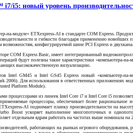
™ i7/i5: новый уровень производительно
р-на-модуле» ETXexpress-AI в стандарте COM Express. Продук
одительности и гибкости благодаря применению новейших проце
 возможностям, конфигурируемой шине PCI Express и двухкана
ре COM Express Basic, имеет интегрированный видеоконтроллер
пераций будут полезны такие характеристики «компьютера-на-м
чивающих высококачественную визуализацию.
в Intel GM45 и Intel GS45 Express новый «компьютер-на-м
Mark 2006). Для использования в ответственных приложениях мо
ted Platform Module).
и процессорами из линеек Intel Core i7 и Intel Core i5 позво
 применяемые процессоры, обеспечивает более рациональное э
TXexpress-AI поднимает планку производительности на высоту,
 Turbo Boost ускоряет выполнение многопоточных и однопот
воляет отдельным ядрам работать на частотах выше номинала на 
зводителей, работающих на рынках игрового оборудования, ре
втоматизации, а также в оборонном, аэрокосмическом и прав