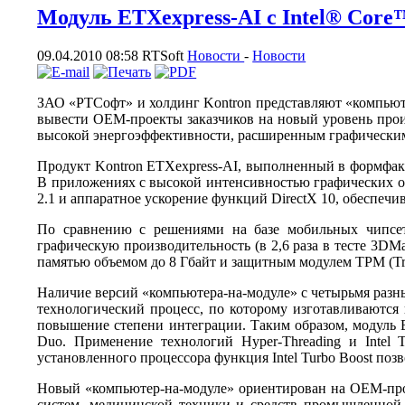
Модуль ETXexpress-AI с Intel® Core
09.04.2010 08:58
RTSoft
Новости
-
Новости
ЗАО «РТСофт» и холдинг Kontron представляют «компьюте
вывести OEM-проекты заказчиков на новый уровень произв
высокой энергоэффективности, расширенным графическим
Продукт Kontron ETXexpress-AI, выполненный в формфакто
В приложениях с высокой интенсивностью графических о
2.1 и аппаратное ускорение функций DirectX 10, обеспе
По сравнению с решениями на базе мобильных чипсето
графическую производительность (в 2,6 раза в тесте 3D
памятью объемом до 8 Гбайт и защитным модулем TPM (Trus
Наличие версий «компьютера-на-модуле» с четырьмя разным
технологический процесс, по которому изготавливаются
повышение степени интеграции. Таким образом, модуль E
Duo. Применение технологий Hyper-Threading и Intel
установленного процессора функция Intel Turbo Boost поз
Новый «компьютер-на-модуле» ориентирован на OEM-прои
систем, медицинской техники и средств промышленной а