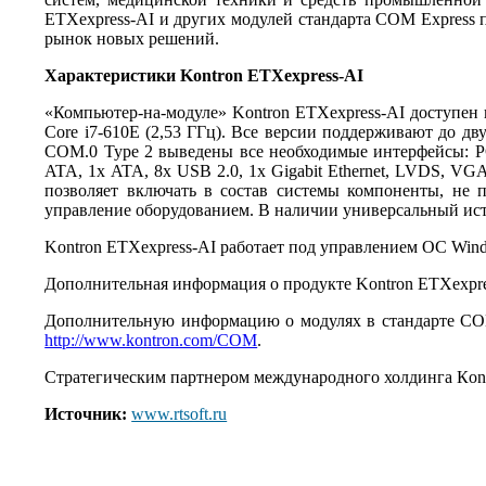
ETXexpress-AI и других модулей стандарта COM Express
рынок новых решений.
Характеристики Kontron ETXexpress-AI
«Компьютер-на-модуле» Kontron ETXexpress-AI доступен в ве
Core i7-610E (2,53 ГГц). Все версии поддерживают до
COM.0 Type 2 выведены все необходимые интерфейсы: PCI 
ATA, 1х ATA, 8х USB 2.0, 1х Gigabit Ethernet, LVDS, VG
позволяет включать в состав системы компоненты, не п
управление оборудованием. В наличии универсальный ист
Kontron ETXexpress-AI работает под управлением ОС Window
Дополнительная информация о продукте Kontron ETXexpr
Дополнительную информацию о модулях в стандарте CO
http://www.kontron.com/COM
.
Стратегическим партнером международного холдинга Кont
Источник:
www.rtsoft.ru