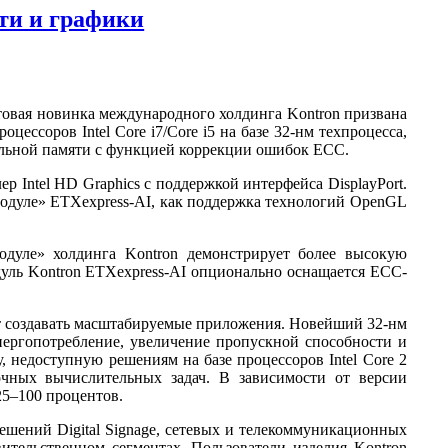
сти и графики
товая новинка международного холдинга Kontron призвана
ссоров Intel Core i7/Core i5 на базе 32-нм техпроцесса,
льной памяти с функцией коррекции ошибок ECC.
 Intel HD Graphics с поддержкой интерфейса DisplayPort.
одуле» ETXexpress-AI, как поддержка технологий OpenGL
одуле» холдинга Kontron демонстрирует более высокую
дуль Kontron ETXexpress-AI опционально оснащается ECC-
ляет создавать масштабируемые приложения. Новейший 32-нм
нергопотребление, увеличение пропускной способности и
 недоступную решениям на базе процессоров Intel Core 2
очных вычислительных задач. В зависимости от версии
25–100 процентов.
шений Digital Signage, сетевых и телекоммуникационных
ительственном сегментах. Пользователи изделия Kontron