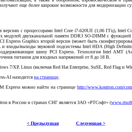
 получают еще более широкие возможности для модернизации су
рсиях с процессорами Intel Core i7-620UE (1,06 ГГц), Intel Core 
 двух модулей двухканальной памяти DDR3 SO-DIMM с функцией
Express Graphics второй версии (может быть сконфигурирован ка
A и входы/выходы звуковой подсистемы Intel HDA (High Definit
оддерживающие шину PCI Express. Технология Intel AMT (Act
очник питания для входных напряжений от 8 до 18 В.
s 7/XP, Linux (включая Red Hat Enterprise, SuSE, Red Flag и Wi
ess-AI находится
на странице
.
M Express можно найти на странице
http://www.kontron.com/com
ron в России и странах СНГ является ЗАО «РТСофт» (
www.rtsoft
< Предыдущая
Следующая >