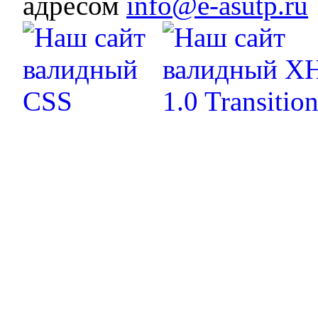
адресом
info@e-asutp.ru