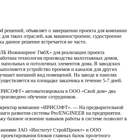
ешений, объявляет о завершении проекта для компании
 для таких отраслей, как машиностроение, судостроение
 данное решение встречается не часто.
 «ЛБ Инжиниринг ГмбХ» для реализации проекта
аботана технология производства малоэтажных домов,
е напольных и потолочных элементов дома. В заводских
выполняется устройство проемов и каналов для других
лучшает внешний вид помещений. На заводе в панелях
ществляется на площадке заказчика в течение 5-7 дней.
«ИРИСОФТ» автоматизировала в ООО «Свой дом» два
 произведено обучение сотрудников.
й директор компании «ИРИСОФТ». — На предварительной
шаги развития системы Pro/ENGINEER на предприятии.
ьку базовое освоение навыков работы в системе позволит в
омпаниями ЗАО «Институт СтройПроект» и ООО
роектирования блоков главных балок пролетного