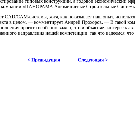
оектирование типовых конструкций, а годовой экономический эффе
 в компании «ПАНОРАМА Алюминиевые Строительные Системы» в
уют CAD/CAM-системы, хотя, как показывает наш опыт, использ
проекта в целом, — комментирует Андрей Прохоров. — В такой 
лнения проекта особенно важен, что и объясняет интерес к ав
данного направления нашей компетенции, так что надеемся, что
< Предыдущая
Следующая >