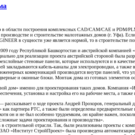
ма
 в области построения комплексных CAD/CAM/CAE и PDM/PLM р
роизводстве и строительстве малоэтажных домов (г. Уфа). Если
NEER в сущности уже является нормой, то в строительстве пока
2009 году Республикой Башкортостан и австрийской компанией
льно для реализации проекта австрийской стороной была разр
ехслойные стеновые панели, которые используются и в качеств
ей закладываются кабель-каналы для электропроводки, а также 
 инженерных коммуникаций производится внутри панелей, что у
дверные и оконные блоки. Монтаж дома из готовых элементов осу
ой дом» именно для проектирования таких домов. Компания 
спечения, установка и настройка его на рабочие места, а также
— рассказывает о ходе проекта Андрей Прохоров, генеральны
к партнера PTC, а также были определены предварительные 
отя он и не был особенно трудоемким, он крайне важен, поскол
сложные задачи проектирования и производства».
в строительной отрасли. Так, были реализованы проекты с к
 «Институт СтройПроект» была произведена автоматизация п