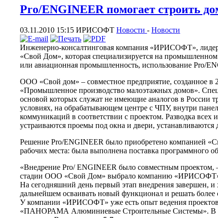
Pro/ENGINEER помогает строить до
03.11.2010 15:15
ИРИСОФТ
Новости
-
Новости
Инженерно-консалтинговая компания «ИРИСОФТ», лидер
«Свой Дом», которая специализируется на промышленном п
или авиационная промышленность, использование Pro/ENGI
ООО «Свой дом» – совместное предприятие, созданное в 
«Промышленное производство малоэтажных домов». Специа
основой которых служат не имеющие аналогов в России тр
условиях, на обрабатывающем центре с ЧПУ, внутри панел
коммуникаций в соответствии с проектом. Разводка всех
устраиваются проемы под окна и двери, устанавливаются 
Решение Pro/ENGINEER было приобретено компанией «Св
рабочих места: была выполнена поставка программного обе
«Внедрение Pro/ ENGINEER было совместным проектом, 
стадии ООО «Свой Дом» выбрало компанию «ИРИСОФТ» ка
На сегодняшний день первый этап внедрения завершен, и х
дальнейшем осваивать новый функционал и решать более 
У компании «ИРИСОФТ» уже есть опыт ведения проектов 
«ПАНОРАМА Алюминиевые Строительные Системы». В ЗАО