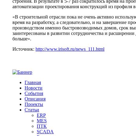
строения. В результате в 5-7 раз сократилось время на пр
автоматизации проектирования конструкций из профиля
«В строительной отрасли пока не очень активно использ
время на разработку, а следовательно, и на завершение 
производством именно быстровозводимых домов, срок выпо
заинтересованы в развитии сотрудничества и расширении 
больше».
Источник:
http://www.irisoft.ru/news_111.html
Главная
Новости
События
Описания
Проекты
Статьи
ERP
MES
ПТК
SCADA