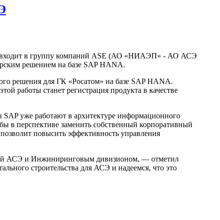
Э
 (входит в группу компаний ASE (АО «НИАЭП» - АО АСЭ
ерским решением на базе SAP HANA.
ого решения для ГК «Росатом» на базе SAP HANA.
той работы станет регистрация продукта в качестве
ы SAP уже работают в архитектуре информационного
обы в перспективе заменить собственный корпоративный
 позволит повысить эффективность управления
уппой АСЭ и Инжиниринговым дивизионом, — отметил
льного строительства для АСЭ и надеемся, что это