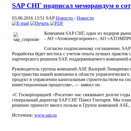
SAP СНГ подписал меморандум о со
03.06.2016 13:51
SAP
Новости
-
Новости
Компания SAP СНГ, один из лидеров рын
- АО «Атомэнергопроект», АО «АТОМПРОЕ
Согласно подписанному соглашению, SAP 
Разработка будет вестись с учетом опыта лучших практик
партнерского решения SAP, поддерживаемого компанией-
Руководитель группы компаний ASE Валерий Лимаренко п
пространства нашей компании в области управленческого
продукт в управлении капитальным строительством на си
инвестиционным процессом», — заявил он.
«С Госкорпорацией «Росатом» нас связывают долгие год
генеральный директор SAP СНГ Павел Гонтарев. Мы плани
решение принесет много пользы и Группе компаний ASE, 
Источник:
www.sap.ru