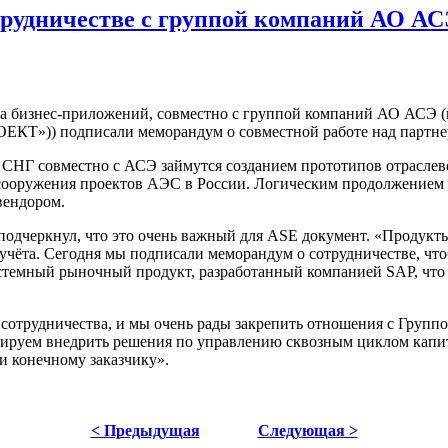
трудничестве с группой компаний АО АС
ка бизнес-приложений, совместно с группой компаний АО АСЭ
КТ»)) подписали меморандум о совместной работе над партн
СНГ совместно с АСЭ займутся созданием прототипов отраслев
 сооружения проектов АЭС в России. Логическим продолжением э
вендором.
одчеркнул, что это очень важный для ASE документ. «Продукт
 учёта. Сегодня мы подписали меморандум о сотрудничестве, чт
стемный рыночный продукт, разработанный компанией SAP, что
ы сотрудничества, и мы очень рады закрепить отношения с Гр
руем внедрить решения по управлению сквозным циклом капита
и конечному заказчику».
< Предыдущая
Следующая >