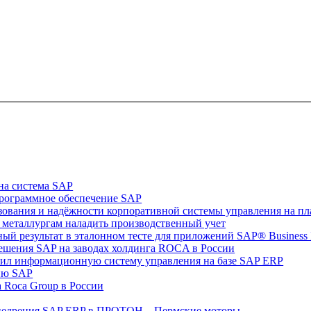
на система SAP
программное обеспечение SAP
ьзования и надёжности корпоративной системы управления на пла
т металлургам наладить производственный учет
ный результат в эталонном тесте для приложений SAP® Business In
решения SAP на заводах холдинга ROCA в России
рил информационную систему управления на базе SAP ERP
цию SAP
 Rocа Group в России
 внедрения SAP ERP в ПРОТОН – Пермские моторы