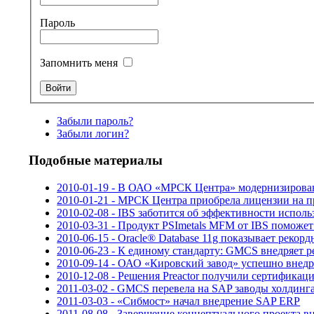
Пароль
Запомнить меня
Забыли пароль?
Забыли логин?
Подобные материалы
2010-01-19 - В ОАО «МРСК Центра» модернизирова
2010-01-21 - МРСК Центра приобрела лицензии на 
2010-02-08 - IBS заботится об эффективности испол
2010-03-31 - Продукт PSImetals MFM от IBS поможе
2010-06-15 - Oracle® Database 11g показывает рекорд
2010-06-23 - К единому стандарту: GMCS внедряет 
2010-09-14 - ОАО «Кировский завод» успешно внед
2010-12-08 - Решения Preactor получили сертифика
2011-03-02 - GMCS перевела на SAP заводы холдинга
2011-03-03 - «Сибмост» начал внедрение SAP ERP
2011-08-08 - Завершение концептуального проекта