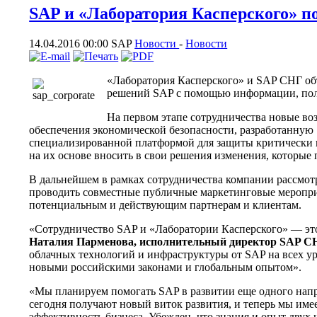
SAP и «Лаборатория Касперского» п
14.04.2016 00:00
SAP
Новости
-
Новости
«Лаборатория Касперского» и SAP СНГ об
решений SAP с помощью информации, пол
На первом этапе сотрудничества новые в
обеспечения экономической безопасности, разработанную
специализированной платформой для защиты критически
на их основе вносить в свои решения изменения, которые
В дальнейшем в рамках сотрудничества компании рассмот
проводить совместные публичные маркетинговые мероприя
потенциальным и действующим партнерам и клиентам.
«Сотрудничество SAP и «Лаборатории Касперского» — эт
Наталия Парменова, исполнительный директор
SAP
С
облачных технологий и инфраструктуры от SAP на всех ур
новыми российскими законами и глобальным опытом».
«Мы планируем помогать SAP в развитии еще одного нап
сегодня получают новый виток развития, и теперь мы им
эффективность бизнеса. Убежден, что знания и опыт дву