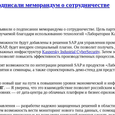
одписали меморандум о сотрудничестве
ъявили о подписании меморандума о сотрудничестве. Цель пар
учаемой благодаря использованию технологий «Лаборатории Ка
озможности будут добавлены в решения SAP для управления пр
 SAP, будет внедрен специальный плагин. Он позволит получат
 важных инфраструктур
Kaspersky Industrial CyberSecurity
. Затем
 позволят повысить эффективность производственных процессов
рят возможности по интеграции решений SAP и продуктов «Лаб
тия и семинары, а также спроектировать демо-стенд для пред
о новый шаг на пути к повышению уровня экономической и ин
НГ
. — Я уверена, что это взаимодействие позволит российским
овнях — от дата-центра до облачных платформ и бизнес-приложе
равления — разработке надежно защищенных решений в област
еем возможность вести мониторинг нового типа данных, с пом
х широко признанных во всем мире компаний помогут сделать зн