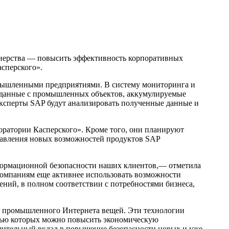
тнерства — повысить эффективность корпоративных
сперского».
омышленными предприятиями. В систему мониторинга и
ь данные с промышленных объектов, аккумулируемые
 эксперты SAP будут анализировать полученные данные и
.
оратории Касперского». Кроме того, они планируют
ставления новых возможностей продуктов SAP
формационной безопасности наших клиентов,— отметила
 компаниям еще активнее использовать возможности
ний, в полном соответствии с потребностями бизнеса,
и промышленного Интернета вещей. Эти технологии
ощью которых можно повысить экономическую
ачительный вклад в повышение безопасности новых и уже