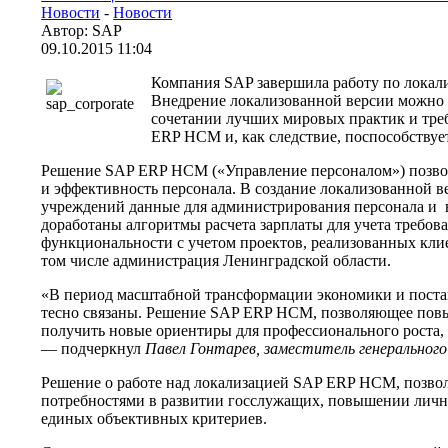
Новости
-
Новости
Автор: SAP
09.10.2015 11:04
Компания SAP завершила работу по локал
Внедрение локализованной версии можно бу
сочетании лучших мировых практик и треб
ERP HCM и, как следствие, поспособству
Решение SAP ERP HCM («Управление персоналом») позволя
и эффективность персонала. B создание локализованной в
учреждений данные для администрирования персонала и в
доработаны алгоритмы расчета зарплаты для учета требо
функциональности с учетом проектов, реализованных кл
том числе администрация Ленинградской области.
«В период масштабной трансформации экономики и постав
тесно связаны. Решение SAP ERP HCM, позволяющее повыс
получить новые ориентиры для профессионального роста, 
— подчеркнул
Павел Гонтарев, заместитель генеральног
Решение о работе над локализацией SAP ERP HCM, позво
потребностями в развитии госслужащих, повышении лично
единых объективных критериев.