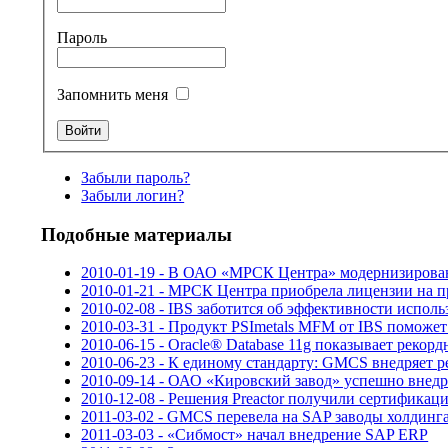
Пароль
Запомнить меня
Забыли пароль?
Забыли логин?
Подобные материалы
2010-01-19 - В ОАО «МРСК Центра» модернизирова
2010-01-21 - МРСК Центра приобрела лицензии на 
2010-02-08 - IBS заботится об эффективности испол
2010-03-31 - Продукт PSImetals MFM от IBS поможе
2010-06-15 - Oracle® Database 11g показывает рекорд
2010-06-23 - К единому стандарту: GMCS внедряет 
2010-09-14 - ОАО «Кировский завод» успешно внед
2010-12-08 - Решения Preactor получили сертифика
2011-03-02 - GMCS перевела на SAP заводы холдинга
2011-03-03 - «Сибмост» начал внедрение SAP ERP