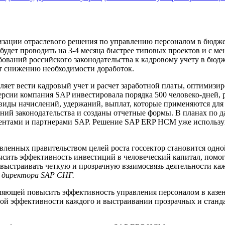
изации отраслевого решения по управлению персоналом в бюдж
дет проводить на 3-4 месяца быстрее типовых проектов и с мен
ований российского законодательства к кадровому учету в бюд
ет снижению необходимости доработок.
ет вести кадровый учет и расчет заработной платы, оптимизир
ерсии компания SAP инвестировала порядка 500 человеко-дней,
иды начислений, удержаний, выплат, которые применяются для р
ваний законодательства и созданы отчетные формы. В планах 
иентами и партнерами SAP. Решение SAP ERP HCM уже использую
ленных правительством целей роста госсектор становится одно
ить эффективность инвестиций в человеческий капитал, помога
выстраивать четкую и прозрачную взаимосвязь деятельности каж
о директора
SAP
СНГ.
ляющей повысить эффективность управления персоналом в казе
й эффективности каждого и выстраивании прозрачных и станда