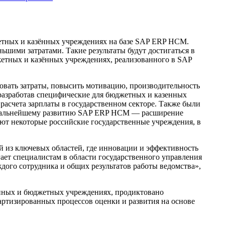
етных и казённых учреждениях на базе SAP ERP HCM.
ьшими затратами. Такие результаты будут достигаться в
жетных и казённых учреждениях, реализованного в SAP
овать затраты, повысить мотивацию, производительность
 разработав специфические для бюджетных и казенных
асчета зарплаты в государственном секторе. Также были
по дальнейшему развитию SAP ERP HCM — расширение
т некоторые российские государственные учреждения, в
й из ключевых областей, где инновации и эффективность
ет специалистам в области государственного управления
дого сотрудника и общих результатов работы ведомства»,
нных и бюджетных учреждениях, продиктовано
ртизированных процессов оценки и развития на основе