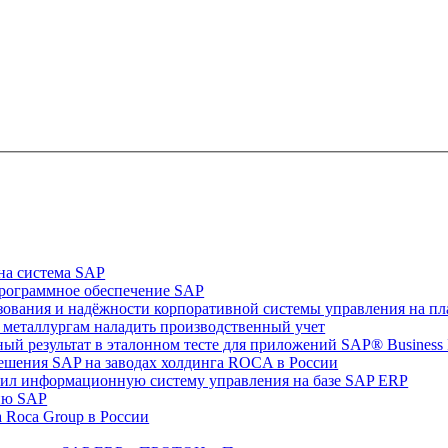
на система SAP
программное обеспечение SAP
ьзования и надёжности корпоративной системы управления на пла
т металлургам наладить производственный учет
ный результат в эталонном тесте для приложений SAP® Business In
решения SAP на заводах холдинга ROCA в России
рил информационную систему управления на базе SAP ERP
цию SAP
 Rocа Group в России