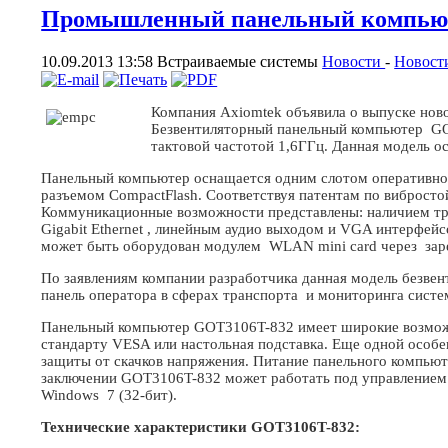
Промышленный панельный компьюте
10.09.2013 13:58
Встраиваемые системы
Новости
-
Новост
Компания Axiomtek объявила о выпуске но
Безвентиляторный панельный компьютер GOT
тактовой частотой 1,6ГГц. Данная модель 
Панельный компьютер оснащается одним слотом оперативной
разъемом CompactFlash. Соответствуя патентам по виброст
Коммуникационные возможности представлены: наличием тре
Gigabit Ethernet , линейным аудио выходом и VGA интерфе
может быть оборудован модулем WLAN mini card через заре
По заявлениям компании разработчика данная модель безвен
панель оператора в сферах транспорта и мониторинга систе
Панельный компьютер GOT3106T-832 имеет широкие возможно
стандарту VESA или настольная подставка. Еще одной особе
защиты от скачков напряжения. Питание панельного компьют
заключении GOT3106T-832 может работать под управлением 
Windows 7 (32-бит).
Технические характеристики GOT3106T-832: