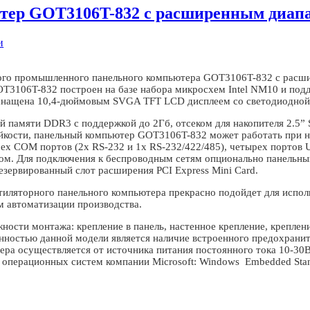
р GOT3106T-832 с расширенным диапа
и
вого промышленного панельного компьютера GOT3106T-832 с расш
3106T-832 построен на базе набора микросхем Intel NM10 и подд
оснащена 10,4-дюймовым SVGA TFT LCD дисплеем со светодиодной
 памяти DDR3 с поддержкой до 2Гб, отсеком для накопителя 2.5
ойкости, панельный компьютер GOT3106T-832 может работать при н
х COM портов (2х RS-232 и 1х RS-232/422/485), четырех портов 
йсом. Для подключения к беспроводным сетям опционально панельн
зервированный слот расширения PCI Express Mini Card.
тиляторного панельного компьютера прекрасно подойдет для исполь
м автоматизации производства.
сти монтажа: крепление в панель, настенное крепление, креплен
нностью данной модели является наличие встроенного предохранит
ера осуществляется от источника питания постоянного тока 10-30В
операционных систем компании Microsoft: Windows Embedded Stan