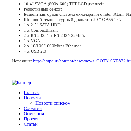
10,4" SVGA (800х 600) TFT LCD дисплей.
Резистивный сенсор.
Безвентиляторная система охлаждения с Intel Atom N
Широкий температурный диапазон-20 ° C +55 ° C.
1 x 2.5" SATA HDD.
1 x CompactFlash.
2 x RS-232, 1 x RS-232/422/485.
1 x VGA.
2 x 10/100/1000Mbps Ethernet.
4 x USB 2.0
Источник:
http://empc.ru/content/news/news_GOT3106T-832.h
Главная
Новости
Новости списком
События
Описания
Проекты
Статьи