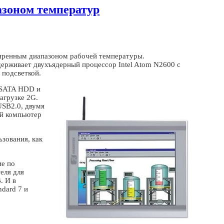
зоном температур
иренным диапазоном рабочей температуры.
ерживает двухъядерный процессор Intel Atom N2600 с
 подсветкой.
” SATA HDD и
агрузке 2G.
USB2.0, двумя
ый компьютер
зования, как
ие по
еля для
. И в
dard 7 и